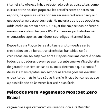
internet site oferece linhas relacionada outras coisas, tais como
cultura at the política popular. Eles até oferecem apostas em
esports, os quais às vezes podem ser mais rentáveis carry out
que apostar na desportos reais. Na maioria dos jogos populares,
odds estão na ordem para 1. 5-5%, at the em partidas de futebol
menos conocidos chegam a 8%. Os menores probabilities são
encontrados apenas em hóquei sobre ligas intermediárias.
Depósitos via Pix, carteiras digitais e criptomoedas serão
creditados em 24 horas, transferências bancárias serão
creditadas em seventy two horas. Depois que uma conta é criada,
todos os jogadores devem passar durante uma verificação afin
de garantir que têm 18″ «anos ou mais electronic que a conta é
deles. Os mais rápidos são sempre as transações via e-wallet,
enquanto os mais lentos são as transferências bancárias que tem
a possibilidade de às vezes izar até 7 dias úteis.
Métodos Para Pagamento Mostbet Zero
Brasil
caça-níqueis que cativaram os usuários locais. O MostBet