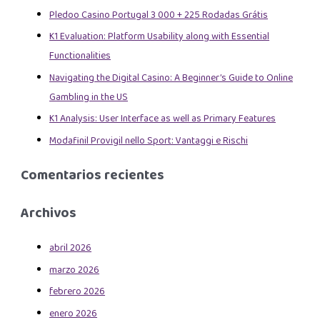
Pledoo Casino Portugal 3 000 + 225 Rodadas Grátis
K1 Evaluation: Platform Usability along with Essential
Functionalities
Navigating the Digital Casino: A Beginner’s Guide to Online
Gambling in the US
K1 Analysis: User Interface as well as Primary Features
Modafinil Provigil nello Sport: Vantaggi e Rischi
Comentarios recientes
Archivos
abril 2026
marzo 2026
febrero 2026
enero 2026