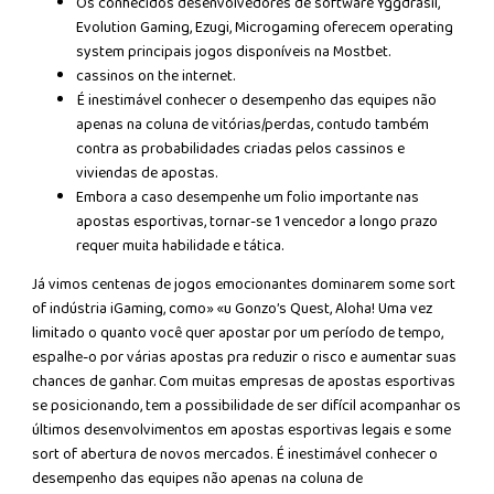
Os conhecidos desenvolvedores de software Yggdrasil,
Evolution Gaming, Ezugi, Microgaming oferecem operating
system principais jogos disponíveis na Mostbet.
cassinos on the internet.
É inestimável conhecer o desempenho das equipes não
apenas na coluna de vitórias/perdas, contudo também
contra as probabilidades criadas pelos cassinos e
viviendas de apostas.
Embora a caso desempenhe um folio importante nas
apostas esportivas, tornar-se 1 vencedor a longo prazo
requer muita habilidade e tática.
Já vimos centenas de jogos emocionantes dominarem some sort
of indústria iGaming, como» «u Gonzo’s Quest, Aloha! Uma vez
limitado o quanto você quer apostar por um período de tempo,
espalhe-o por várias apostas pra reduzir o risco e aumentar suas
chances de ganhar. Com muitas empresas de apostas esportivas
se posicionando, tem a possibilidade de ser difícil acompanhar os
últimos desenvolvimentos em apostas esportivas legais e some
sort of abertura de novos mercados. É inestimável conhecer o
desempenho das equipes não apenas na coluna de