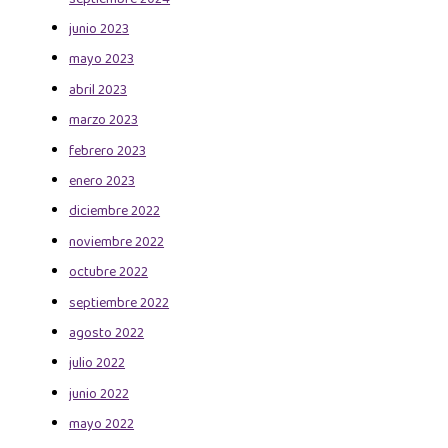
junio 2023
mayo 2023
abril 2023
marzo 2023
febrero 2023
enero 2023
diciembre 2022
noviembre 2022
octubre 2022
septiembre 2022
agosto 2022
julio 2022
junio 2022
mayo 2022