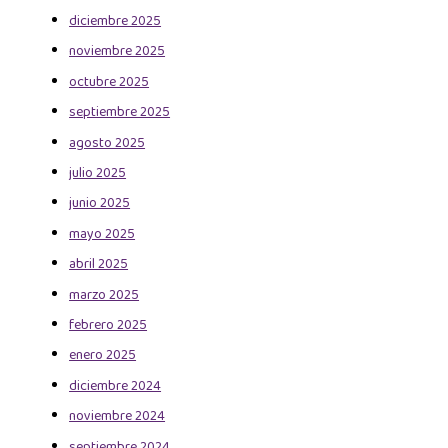
diciembre 2025
noviembre 2025
octubre 2025
septiembre 2025
agosto 2025
julio 2025
junio 2025
mayo 2025
abril 2025
marzo 2025
febrero 2025
enero 2025
diciembre 2024
noviembre 2024
septiembre 2024