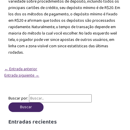
variedade sobre procedimentos de deposito, incluindo todos os
principais cartões de crédito, seu depósito mínimo é de R$20. Em
los dos os métodos de pagamento, o depósito mínimo é fixado
em R$20 e afirmam que todos os depósitos são processados
rapidamente. Naturalmente, u tempo de transação depende em
maioria do método la cual você escolher. No lado esquerdo weil
tela, o jogador pode ver since apostas de outros usuários, em
linha com a zona visível com since estatísticas das últimas
rodadas.
←
Entrada anterior
Entrada siguiente
→
Buscar por:
Entradas recientes