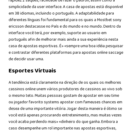
rapidez 2 saques, facilidade de fazer o padrón, assim como a
simplicidade da user interface. A casa de apostas está disponível
em 38 idiomas, incluindo o português. A adaptabilidade para
diferentes línguas foi fundamental para os quais a Mostbet sony
ericsson destacasse no País e do mundo e no mundo. Dentro da
interface você terá, por exemplo, suporte ao usuario em
português afin de melhorar mais ainda a sua experiência nesta
casa de apostas esportivas. É» «sempre uma boa idéia pesquisar
e contrastar diferentes plataformas para apostas online saccage
de decidir usar uma.
Esportes Virtuais
A tendência está claramente na direção de os quais os melhores
cassinos online unem vários produtores de cassinos ao vivo sob
o mesmo teto. Muitas pessoas gostam de apostar em seu time
ou jogador favorito systems apostar com fameuses chances em
desea de uma importante vitória. Jogar desta maneira é ótimo se
você está apenas procurando entretenimento, mas muitas vezes
você acaba perdendo mais» «dinheiro do que ganha. Embora a
caso desempenhe um rol importante nas apostas esportivas,