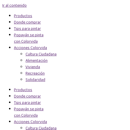
Ir al contenido
Productos
Donde comprar
Tips para pintar
Popayán se pinta
con Colorvida
Acciones Colorvida
Cultura Ciudadana
Alimentación
Vivienda
Recreación
Solidaridad
Productos
Donde comprar
Tips para pintar
Popayán se pinta
con Colorvida
Acciones Colorvida
Cultura Ciudadana