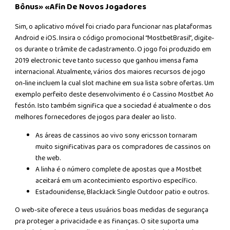
Bônus» «Afin De Novos Jogadores
Sim, o aplicativo móvel foi criado para funcionar nas plataformas
Android e iOS. Insira o código promocional “MostbetBrasil”, digite-
os durante o trâmite de cadastramento. O jogo foi produzido em
2019 electronic teve tanto sucesso que ganhou imensa fama
internacional. Atualmente, vários dos maiores recursos de jogo
on-line incluem la cual slot machine em sua lista sobre ofertas. Um
exemplo perfeito deste desenvolvimento é o Cassino Mostbet Ao
festón. Isto também significa que a sociedad é atualmente o dos
melhores fornecedores de jogos para dealer ao listo.
As áreas de cassinos ao vivo sony ericsson tornaram
muito significativas para os compradores de cassinos on
the web.
A linha é o número complete de apostas que a Mostbet
aceitará em um acontecimiento esportivo específico.
Estadounidense, BlackJack Single Outdoor patio e outros.
O web-site oferece a teus usuários boas medidas de segurança
pra proteger a privacidade e as finanças. O site suporta uma