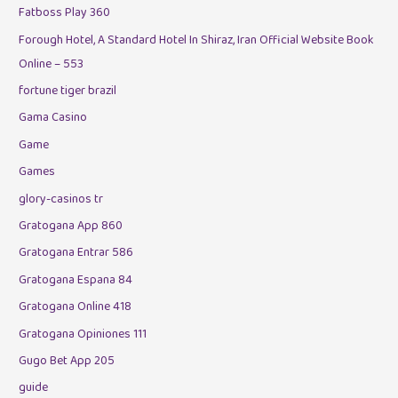
Fatboss Play 360
Forough Hotel, A Standard Hotel In Shiraz, Iran Official Website Book
Online – 553
fortune tiger brazil
Gama Casino
Game
Games
glory-casinos tr
Gratogana App 860
Gratogana Entrar 586
Gratogana Espana 84
Gratogana Online 418
Gratogana Opiniones 111
Gugo Bet App 205
guide