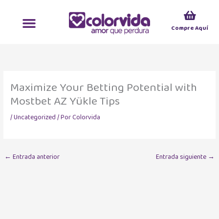
Ir
al
contenido
Compre Aquí
Maximize Your Betting Potential with
Mostbet AZ Yükle Tips
/
Uncategorized
/ Por
Colorvida
←
Entrada anterior
Entrada siguiente
→