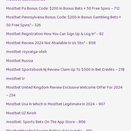
Mostbet Pa Bonus Code: $200 In Bonus Bets + 50 Free Spins – 712
Mostbet Pennsylvania Bonus Code: $200 In Bonus Gambling Bets +
50 Free Spins" – 326
Mostbet Registration How You Can Sign Up & Log In" – 92
Mostbet Review 2024 Not Abailable In Us Sbs" – 858
mostbet royxatga olish
Mostbet Russia
Mostbet Sportsbook Nj Review Claim Up To $500 In Bet Credits – 278
mostbet tr
Mostbet United Kingdom Review Exclusive Welcome Offer For 2024
– 234
Mostbet Usa In Which Is Mostbet Legitimate In 2024 – 907
Mostbet UZ Kirish
‎mostbet: Sports Bets On The App Store – 806
Mostbetthe Ideal Sports Betting Site In India – 100