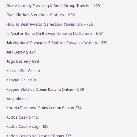
Guide Journey Traveling & Small Group Travels – 423
Gym Clothes & Workout Clothes – 909
How To Beat Aviator Game Вам Увеличить – 755
Is Aviator Game On Betway Авиатор На Деньги – 667
Jak Wypłacić Pieniądze Z Slottica Pierwszej Wpłaty – 370
Jetx Betting 434
Jogo Betfiery 698
KaravanBet Casino
Kasyno Online PL
Kasyno Slottica Opinie Kasyna Online – 569
king johnnie
Kod Na Darmowe Spiny Lemon Casino 274
Kudos Casino 145
Kudos Casino Login 126
Kudos Casino No Deposit Bonus 377