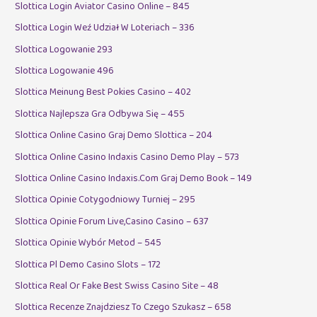
Slottica Login Aviator Casino Online – 845
Slottica Login Weź Udział W Loteriach – 336
Slottica Logowanie 293
Slottica Logowanie 496
Slottica Meinung Best Pokies Casino – 402
Slottica Najlepsza Gra Odbywa Się – 455
Slottica Online Casino Graj Demo Slottica – 204
Slottica Online Casino Indaxis Casino Demo Play – 573
Slottica Online Casino Indaxis.Com Graj Demo Book – 149
Slottica Opinie Cotygodniowy Turniej – 295
Slottica Opinie Forum Live,Casino Casino – 637
Slottica Opinie Wybór Metod – 545
Slottica Pl Demo Casino Slots – 172
Slottica Real Or Fake Best Swiss Casino Site – 48
Slottica Recenze Znajdziesz To Czego Szukasz – 658