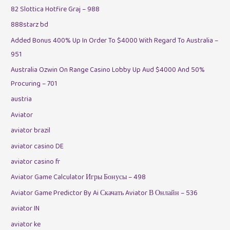
82 Slottica Hotfire Graj – 988
888starz bd
Added Bonus 400% Up In Order To $4000 With Regard To Australia –
951
Australia Ozwin On Range Casino Lobby Up Aud $4000 And 50%
Procuring – 701
austria
Aviator
aviator brazil
aviator casino DE
aviator casino fr
Aviator Game Calculator Игры Бонусы – 498
Aviator Game Predictor By Ai Скачать Aviator В Онлайн – 536
aviator IN
aviator ke