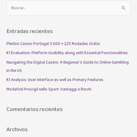
B
u
s
Entradas recientes
c
a
Pledoo Casino Portugal 3 000 + 225 Rodadas Grátis
r
K1 Evaluation: Platform Usability along with Essential Functionalities
p
Navigating the Digital Casino: A Beginner’s Guide to Online Gambling
o
in the US
r
K1 Analysis: User Interface as well as Primary Features
:
Modafinil Provigil nello Sport: Vantaggi e Rischi
Comentarios recientes
Archivos