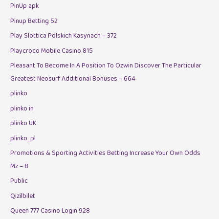
PinUp apk
Pinup Betting 52
Play Slottica Polskich Kasynach – 372
Playcroco Mobile Casino 815
Pleasant To Become In A Position To Ozwin Discover The Particular
Greatest Neosurf Additional Bonuses – 664
plinko
plinko in
plinko UK
plinko_pl
Promotions & Sporting Activities Betting Increase Your Own Odds
Mz – 8
Public
Qizilbilet
Queen 777 Casino Login 928