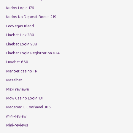
Kudos Login 176
Kudos No Deposit Bonus 219
LeoVegas Irland
Linebet Link 380
Linebet Login 938
Linebet Login Registration 624
Luvabet 660
Maribet casino TR
Masalbet
Maxi reviewe
Mcw Casino Login 131
Megapari E Confiavel 305
mini-review
Mini-reviews