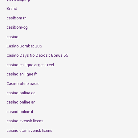
Brand
casibom tr
casibom-tg
casino
Casino Bdmbet 285
Casino Days No Deposit Bonus 55
casino en ligne argent reel
casino en ligne fr
Casino ohne oasis
casino onlina ca
casino online ar
casinò online it
casino svensk licens
casino utan svensk licens