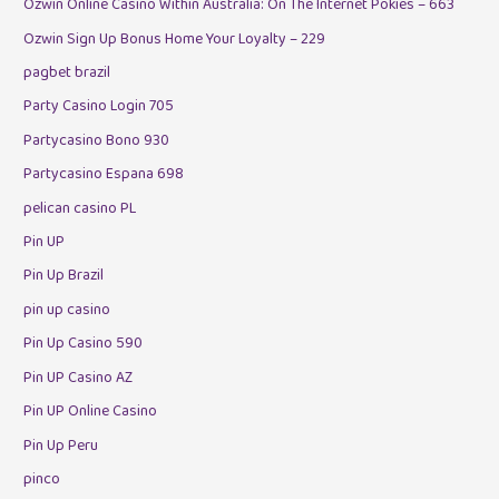
Ozwin Online Casino Within Australia: On The Internet Pokies – 663
Ozwin Sign Up Bonus Home Your Loyalty – 229
pagbet brazil
Party Casino Login 705
Partycasino Bono 930
Partycasino Espana 698
pelican casino PL
Pin UP
Pin Up Brazil
pin up casino
Pin Up Casino 590
Pin UP Casino AZ
Pin UP Online Casino
Pin Up Peru
pinco