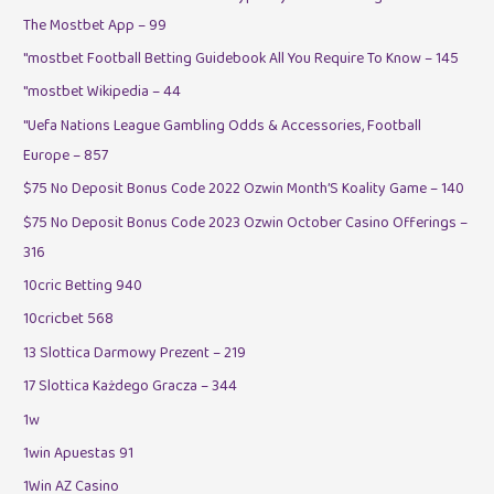
The Mostbet App – 99
"mostbet Football Betting Guidebook All You Require To Know – 145
"mostbet Wikipedia – 44
"Uefa Nations League Gambling Odds & Accessories, Football
Europe – 857
$75 No Deposit Bonus Code 2022 Ozwin Month’S Koality Game – 140
$75 No Deposit Bonus Code 2023 Ozwin October Casino Offerings –
316
10cric Betting 940
10cricbet 568
13 Slottica Darmowy Prezent – 219
17 Slottica Każdego Gracza – 344
1w
1win Apuestas 91
1Win AZ Casino