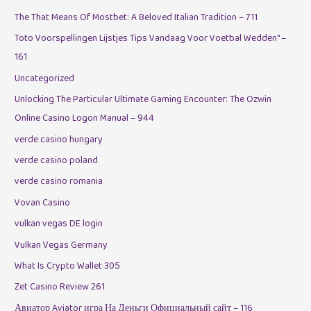
The That Means Of Mostbet: A Beloved Italian Tradition – 711
Toto Voorspellingen Lijstjes Tips Vandaag Voor Voetbal Wedden" –
161
Uncategorized
Unlocking The Particular Ultimate Gaming Encounter: The Ozwin
Online Casino Logon Manual – 944
verde casino hungary
verde casino poland
verde casino romania
Vovan Casino
vulkan vegas DE login
Vulkan Vegas Germany
What Is Crypto Wallet 305
Zet Casino Review 261
Авиатор Aviator игра На Деньги Официальный сайт – 116