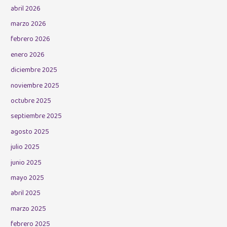
abril 2026
marzo 2026
febrero 2026
enero 2026
diciembre 2025
noviembre 2025
octubre 2025
septiembre 2025
agosto 2025
julio 2025
junio 2025
mayo 2025
abril 2025
marzo 2025
febrero 2025