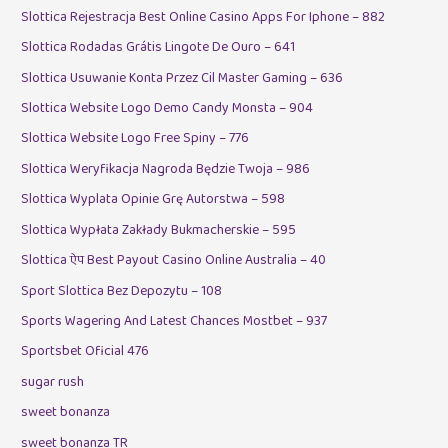
Slottica Rejestracja Best Online Casino Apps For Iphone – 882
Slottica Rodadas Grátis Lingote De Ouro – 641
Slottica Usuwanie Konta Przez Cil Master Gaming – 636
Slottica Website Logo Demo Candy Monsta – 904
Slottica Website Logo Free Spiny – 776
Slottica Weryfikacja Nagroda Będzie Twoja – 986
Slottica Wyplata Opinie Grę Autorstwa – 598
Slottica Wypłata Zakłady Bukmacherskie – 595
Slottica ऐप Best Payout Casino Online Australia – 40
Sport Slottica Bez Depozytu – 108
Sports Wagering And Latest Chances Mostbet – 937
Sportsbet Oficial 476
sugar rush
sweet bonanza
sweet bonanza TR