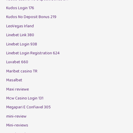
Kudos Login 176
Kudos No Deposit Bonus 219
LeoVegas Irland
Linebet Link 380
Linebet Login 938
Linebet Login Registration 624
Luvabet 660
Maribet casino TR
Masalbet
Maxi reviewe
Mcw Casino Login 131
Megapari E Confiavel 305
mini-review
Mini-reviews