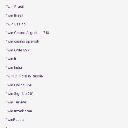
1Win Brasil
1win Brazil
1Win Casino
1win Casino Argentina 710
1win casino spanish
1win Chile 697
1win fr
1win India
1WIN Official In Russia
1win Online 656
1win Sign Up 261
1win Turkiye
1win uzbekistan
1winRussia