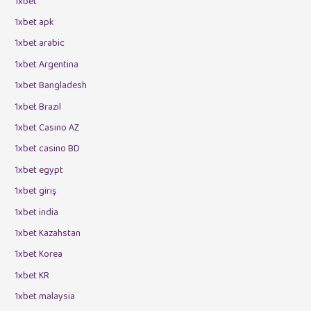
1xbet
1xbet apk
1xbet arabic
1xbet Argentina
1xbet Bangladesh
1xbet Brazil
1xbet Casino AZ
1xbet casino BD
1xbet egypt
1xbet giriş
1xbet india
1xbet Kazahstan
1xbet Korea
1xbet KR
1xbet malaysia