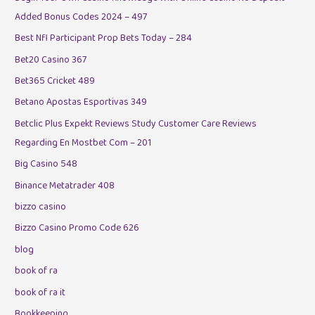
Added Bonus Codes 2024 – 497
Best Nfl Participant Prop Bets Today – 284
Bet20 Casino 367
Bet365 Cricket 489
Betano Apostas Esportivas 349
Betclic Plus Expekt Reviews Study Customer Care Reviews
Regarding En Mostbet Com – 201
Big Casino 548
Binance Metatrader 408
bizzo casino
Bizzo Casino Promo Code 626
blog
book of ra
book of ra it
Bookkeeping