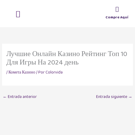
Ir
al
contenido
Compre Aquí
Donde comprar
Tips para pintar
Popayán se pinta
con Colorvida
Acciones Colorvida
Лучшие Онлайн Казино Рейтинг Топ 10
Для Игры На 2024 день
/
Комета Казино
/ Por
Colorvida
←
Entrada anterior
Entrada siguiente
→