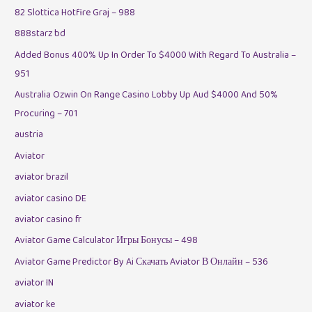
82 Slottica Hotfire Graj – 988
888starz bd
Added Bonus 400% Up In Order To $4000 With Regard To Australia –
951
Australia Ozwin On Range Casino Lobby Up Aud $4000 And 50%
Procuring – 701
austria
Aviator
aviator brazil
aviator casino DE
aviator casino fr
Aviator Game Calculator Игры Бонусы – 498
Aviator Game Predictor By Ai Скачать Aviator В Онлайн – 536
aviator IN
aviator ke