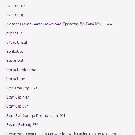
aviator mz
aviator ng
Aviator Online Game Download Средства До Того Как – 574
b1bet BR
b1bet brazil
Bankobet
Basaribet
bbrbet colombia
bbrbet mx
Bc Game Top 353
Bdm Bet 447
Bdm Bet 674
Bdm Bet Codigo Promocional 191
Becric Betting 274
Begin Your Own Casino Knowledge With Online Casino No Deposit