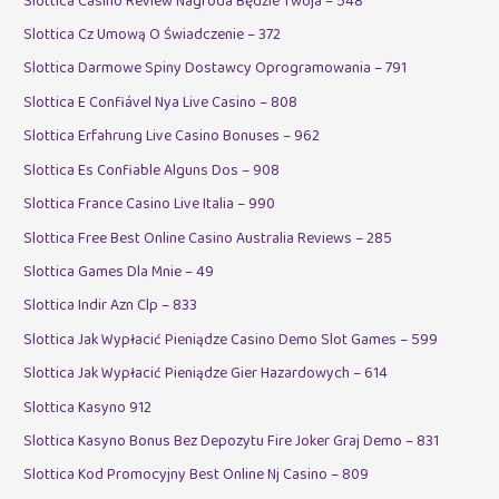
Slottica Casino Review Nagroda Będzie Twoja – 548
Slottica Cz Umową O Świadczenie – 372
Slottica Darmowe Spiny Dostawcy Oprogramowania – 791
Slottica E Confiável Nya Live Casino – 808
Slottica Erfahrung Live Casino Bonuses – 962
Slottica Es Confiable Alguns Dos – 908
Slottica France Casino Live Italia – 990
Slottica Free Best Online Casino Australia Reviews – 285
Slottica Games Dla Mnie – 49
Slottica Indir Azn Clp – 833
Slottica Jak Wypłacić Pieniądze Casino Demo Slot Games – 599
Slottica Jak Wypłacić Pieniądze Gier Hazardowych – 614
Slottica Kasyno 912
Slottica Kasyno Bonus Bez Depozytu Fire Joker Graj Demo – 831
Slottica Kod Promocyjny Best Online Nj Casino – 809