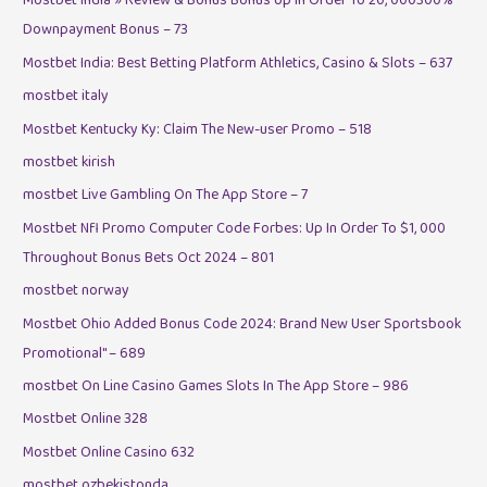
Mostbet India » Review & Bonus Bonus Up In Order To 20, 000300%
Downpayment Bonus – 73
Mostbet India: Best Betting Platform Athletics, Casino & Slots – 637
mostbet italy
Mostbet Kentucky Ky: Claim The New-user Promo – 518
mostbet kirish
‎mostbet Live Gambling On The App Store – 7
Mostbet Nfl Promo Computer Code Forbes: Up In Order To $1, 000
Throughout Bonus Bets Oct 2024 – 801
mostbet norway
Mostbet Ohio Added Bonus Code 2024: Brand New User Sportsbook
Promotional" – 689
‎mostbet On Line Casino Games Slots In The App Store – 986
Mostbet Online 328
Mostbet Online Casino 632
mostbet ozbekistonda