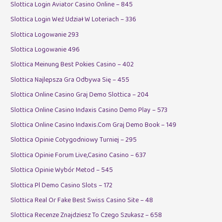
Slottica Login Aviator Casino Online – 845
Slottica Login Weź Udział W Loteriach – 336
Slottica Logowanie 293
Slottica Logowanie 496
Slottica Meinung Best Pokies Casino – 402
Slottica Najlepsza Gra Odbywa Się – 455
Slottica Online Casino Graj Demo Slottica – 204
Slottica Online Casino Indaxis Casino Demo Play – 573
Slottica Online Casino Indaxis.Com Graj Demo Book – 149
Slottica Opinie Cotygodniowy Turniej – 295
Slottica Opinie Forum Live,Casino Casino – 637
Slottica Opinie Wybór Metod – 545
Slottica Pl Demo Casino Slots – 172
Slottica Real Or Fake Best Swiss Casino Site – 48
Slottica Recenze Znajdziesz To Czego Szukasz – 658