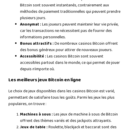
Bitcoin sont souvent instantanés, contrairement aux
méthodes de paiement traditionnelles qui peuvent prendre
plusieurs jours.
Anonymat :
Les joueurs peuvent maintenir leur vie privée,
car les transactions ne nécessitent pas de fournir des
informations personnelles.
Bonus attractifs :
De nombreux casinos Bitcoin offrent
des bonus généreux pour attirer de nouveaux joueurs.
Accessibilité :
Les casinos Bitcoin sont souvent
accessibles partout dans le monde, ce qui permet de jouer
depuis n’importe où.
Les meilleurs jeux Bitcoin en ligne
Le choix de jeux disponibles dans les casinos Bitcoin est varié,
permettant de satisfaire tous les goûts. Parmi les jeux les plus
populaires, on trouve :
Machines à sous :
Les jeux de machine à sous de Bitcoin
offrent des thèmes variés et des jackpots attrayants.
Jeux de table :
Roulette, blackjack et baccarat sont des