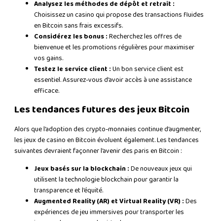
Analysez les méthodes de dépôt et retrait :
Choisissez un casino qui propose des transactions fluides
en Bitcoin sans frais excessifs.
Considérez les bonus :
Recherchez les offres de
bienvenue et les promotions régulières pour maximiser
vos gains.
Testez le service client :
Un bon service client est
essentiel. Assurez-vous d’avoir accès à une assistance
efficace.
Les tendances futures des jeux Bitcoin
Alors que l’adoption des crypto-monnaies continue d’augmenter,
les jeux de casino en Bitcoin évoluent également. Les tendances
suivantes devraient façonner l’avenir des paris en Bitcoin :
Jeux basés sur la blockchain :
De nouveaux jeux qui
utilisent la technologie blockchain pour garantir la
transparence et l’équité.
Augmented Reality (AR) et Virtual Reality (VR) :
Des
expériences de jeu immersives pour transporter les