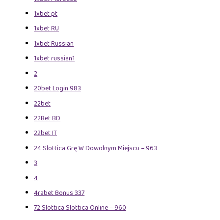
1xbet pt
1xbet RU
1xbet Russian
1xbet russian1
2
20bet Login 983
22bet
22Bet BD
22bet IT
24 Slottica Grę W Dowolnym Miejscu – 963
3
4
4rabet Bonus 337
72 Slottica Slottica Online – 960