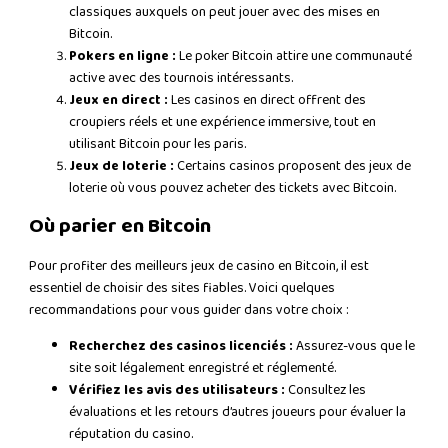
classiques auxquels on peut jouer avec des mises en
Bitcoin.
Pokers en ligne :
Le poker Bitcoin attire une communauté
active avec des tournois intéressants.
Jeux en direct :
Les casinos en direct offrent des
croupiers réels et une expérience immersive, tout en
utilisant Bitcoin pour les paris.
Jeux de loterie :
Certains casinos proposent des jeux de
loterie où vous pouvez acheter des tickets avec Bitcoin.
Où parier en Bitcoin
Pour profiter des meilleurs jeux de casino en Bitcoin, il est
essentiel de choisir des sites fiables. Voici quelques
recommandations pour vous guider dans votre choix :
Recherchez des casinos licenciés :
Assurez-vous que le
site soit légalement enregistré et réglementé.
Vérifiez les avis des utilisateurs :
Consultez les
évaluations et les retours d’autres joueurs pour évaluer la
réputation du casino.