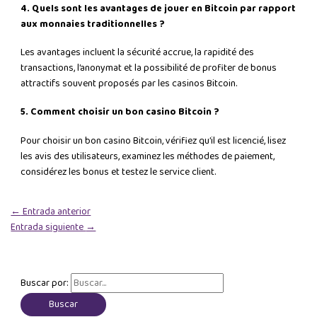
4. Quels sont les avantages de jouer en Bitcoin par rapport
aux monnaies traditionnelles ?
Les avantages incluent la sécurité accrue, la rapidité des
transactions, l’anonymat et la possibilité de profiter de bonus
attractifs souvent proposés par les casinos Bitcoin.
5. Comment choisir un bon casino Bitcoin ?
Pour choisir un bon casino Bitcoin, vérifiez qu’il est licencié, lisez
les avis des utilisateurs, examinez les méthodes de paiement,
considérez les bonus et testez le service client.
←
Entrada anterior
Entrada siguiente
→
Buscar por: