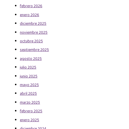
febrero 2026
enero 2026
diciembre 2025
noviembre 2025
octubre 2025
septiembre 2025
agosto 2025
julio 2025
junio 2025
mayo 2025
abril 2025
marzo 2025
febrero 2025
enero 2025
diciembre 2024