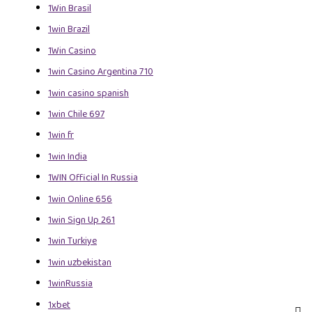
1Win Brasil
1win Brazil
1Win Casino
1win Casino Argentina 710
1win casino spanish
1win Chile 697
1win fr
1win India
1WIN Official In Russia
1win Online 656
1win Sign Up 261
1win Turkiye
1win uzbekistan
1winRussia
1xbet