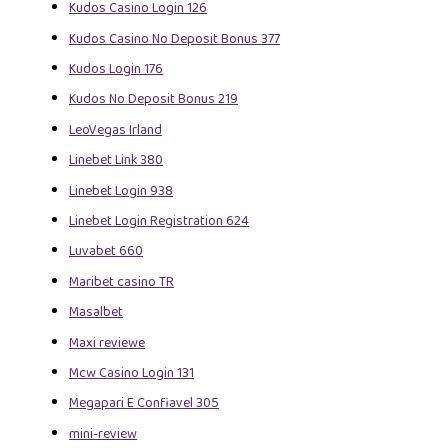
Kudos Casino Login 126
Kudos Casino No Deposit Bonus 377
Kudos Login 176
Kudos No Deposit Bonus 219
LeoVegas Irland
Linebet Link 380
Linebet Login 938
Linebet Login Registration 624
Luvabet 660
Maribet casino TR
Masalbet
Maxi reviewe
Mcw Casino Login 131
Megapari E Confiavel 305
mini-review