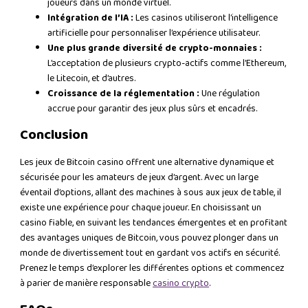
joueurs dans un monde virtuel.
Intégration de l’IA :
Les casinos utiliseront l’intelligence
artificielle pour personnaliser l’expérience utilisateur.
Une plus grande diversité de crypto-monnaies :
L’acceptation de plusieurs crypto-actifs comme l’Ethereum,
le Litecoin, et d’autres.
Croissance de la réglementation :
Une régulation
accrue pour garantir des jeux plus sûrs et encadrés.
Conclusion
Les jeux de Bitcoin casino offrent une alternative dynamique et
sécurisée pour les amateurs de jeux d’argent. Avec un large
éventail d’options, allant des machines à sous aux jeux de table, il
existe une expérience pour chaque joueur. En choisissant un
casino fiable, en suivant les tendances émergentes et en profitant
des avantages uniques de Bitcoin, vous pouvez plonger dans un
monde de divertissement tout en gardant vos actifs en sécurité.
Prenez le temps d’explorer les différentes options et commencez
à parier de manière responsable
casino crypto
.