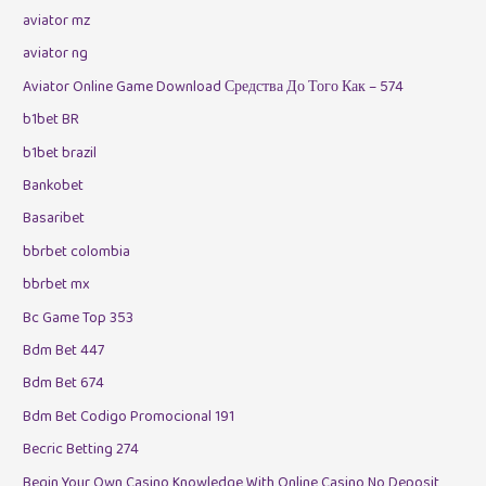
aviator mz
aviator ng
Aviator Online Game Download Средства До Того Как – 574
b1bet BR
b1bet brazil
Bankobet
Basaribet
bbrbet colombia
bbrbet mx
Bc Game Top 353
Bdm Bet 447
Bdm Bet 674
Bdm Bet Codigo Promocional 191
Becric Betting 274
Begin Your Own Casino Knowledge With Online Casino No Deposit