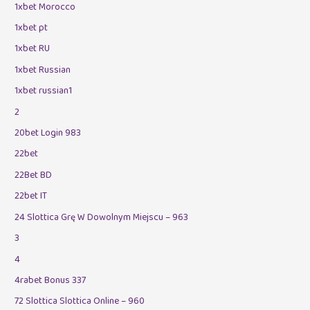
1xbet Morocco
1xbet pt
1xbet RU
1xbet Russian
1xbet russian1
2
20bet Login 983
22bet
22Bet BD
22bet IT
24 Slottica Grę W Dowolnym Miejscu – 963
3
4
4rabet Bonus 337
72 Slottica Slottica Online – 960