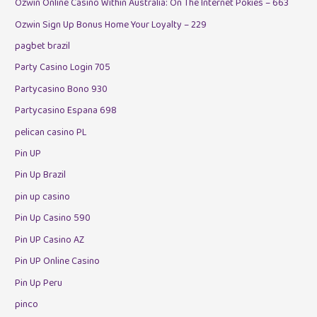
Ozwin Online Casino Within Australia: On The Internet Pokies – 663
Ozwin Sign Up Bonus Home Your Loyalty – 229
pagbet brazil
Party Casino Login 705
Partycasino Bono 930
Partycasino Espana 698
pelican casino PL
Pin UP
Pin Up Brazil
pin up casino
Pin Up Casino 590
Pin UP Casino AZ
Pin UP Online Casino
Pin Up Peru
pinco