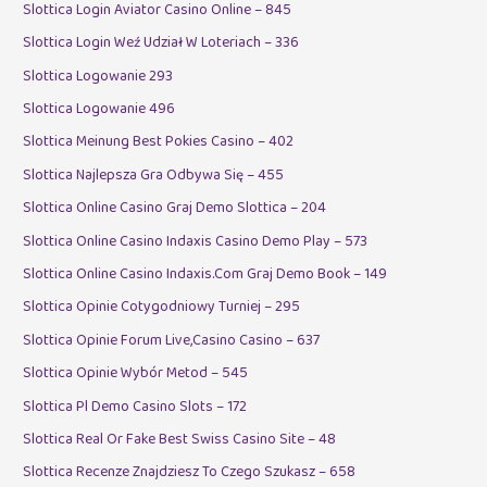
Slottica Login Aviator Casino Online – 845
Slottica Login Weź Udział W Loteriach – 336
Slottica Logowanie 293
Slottica Logowanie 496
Slottica Meinung Best Pokies Casino – 402
Slottica Najlepsza Gra Odbywa Się – 455
Slottica Online Casino Graj Demo Slottica – 204
Slottica Online Casino Indaxis Casino Demo Play – 573
Slottica Online Casino Indaxis.Com Graj Demo Book – 149
Slottica Opinie Cotygodniowy Turniej – 295
Slottica Opinie Forum Live,Casino Casino – 637
Slottica Opinie Wybór Metod – 545
Slottica Pl Demo Casino Slots – 172
Slottica Real Or Fake Best Swiss Casino Site – 48
Slottica Recenze Znajdziesz To Czego Szukasz – 658