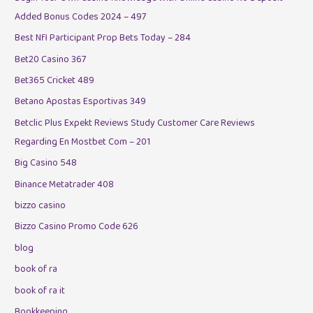
Added Bonus Codes 2024 – 497
Best Nfl Participant Prop Bets Today – 284
Bet20 Casino 367
Bet365 Cricket 489
Betano Apostas Esportivas 349
Betclic Plus Expekt Reviews Study Customer Care Reviews
Regarding En Mostbet Com – 201
Big Casino 548
Binance Metatrader 408
bizzo casino
Bizzo Casino Promo Code 626
blog
book of ra
book of ra it
Bookkeeping