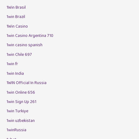
1Win Brasil
1win Brazil
1Win Casino
1win Casino Argentina 710
1win casino spanish
1win Chile 697
1win fr
1win India
1WIN Official In Russia
1win Online 656
1win Sign Up 261
1win Turkiye
1win uzbekistan
1winRussia