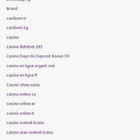
Brand
casibom tr
casibom-tg
casino
Casino Bdmbet 285
Casino Days No Deposit Bonus 55
casino en ligne argent reel
casino en ligne fr
Casino ohne oasis
casino onlina ca
casino online ar
casinò online it
casino svensk licens
casino utan svensk licens