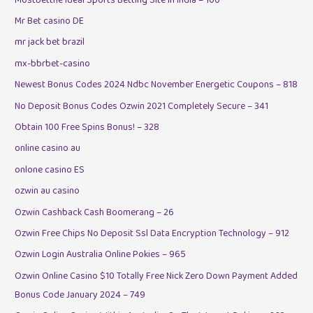
Mr Bet casino DE
mr jack bet brazil
mx-bbrbet-casino
Newest Bonus Codes 2024 Ndbc November Energetic Coupons – 818
No Deposit Bonus Codes Ozwin 2021 Completely Secure – 341
Obtain 100 Free Spins Bonus! – 328
online casino au
onlone casino ES
ozwin au casino
Ozwin Cashback Cash Boomerang – 26
Ozwin Free Chips No Deposit Ssl Data Encryption Technology – 912
Ozwin Login Australia Online Pokies – 965
Ozwin Online Casino $10 Totally Free Nick Zero Down Payment Added
Bonus Code January 2024 – 749