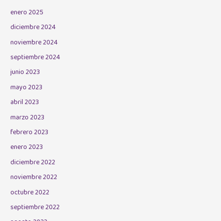
enero 2025
diciembre 2024
noviembre 2024
septiembre 2024
junio 2023
mayo 2023
abril 2023
marzo 2023
febrero 2023
enero 2023
diciembre 2022
noviembre 2022
octubre 2022
septiembre 2022