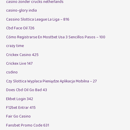
casino zonder crucks netherlands
casino-glory india
Cassino Slottica League La Liga – 816
Cbd Face Oil 726
Cómo Registrarse En Mostbet Usa 3 Sencillos Pasos – 100
crazy time
Crickex Casino 425
Crickex Live 147
csdino
Czy Slottica Wyplaca Pieniądze Aplikacja Mobilna – 27
Does Cbd Oil Go Bad 43
Ekbet Login 342
F12bet Entrar 415
Fair Go Casino
Fansbet Promo Code 631