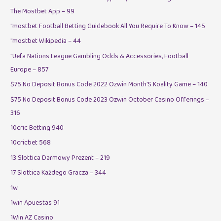
The Mostbet App – 99
"mostbet Football Betting Guidebook All You Require To Know – 145
"mostbet Wikipedia – 44
"Uefa Nations League Gambling Odds & Accessories, Football
Europe – 857
$75 No Deposit Bonus Code 2022 Ozwin Month’S Koality Game – 140
$75 No Deposit Bonus Code 2023 Ozwin October Casino Offerings –
316
10cric Betting 940
10cricbet 568
13 Slottica Darmowy Prezent – 219
17 Slottica Każdego Gracza – 344
1w
1win Apuestas 91
1Win AZ Casino