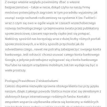
Z owego właśnie względu powinniśmy dbać o własne
bezpieczeństwo – także w necie, dokąd czyha na naszą firmę
mnóstwo potencjalnych zagrożeń. W tym poradniku wyjaśnimy jak
usunąć swoje rachunek rozliczeniowy na systemie X (ex-Twitter) i
wraz z czym się owo w ogóle wiąże. W czasach wszechobecnego
rozwoju technologicznego i przejmowania świata przez publikatory
społecznościowe, czasami naprawdę ciężko jest się połapać.
Niektórzy spośród nas korzystają wraz z dużej liczby różnych portali
społecznościowych, a w który sposób przychodzi jak do
odwiedzenia czego… nawet nie potrafią zabezpieczyć swojego konta
bankowego. Jeśli odrzucić chcesz usuwać całego konta bankowego
Google, a jedynie potrzebujesz wylogować się z konta bankowego
YouTube na naszym urządzeniu mobilnym, tok ten wydaje się być o
wiele prostszy.
Postępuj Prawidłowo Z Wskazówkami
Całości dopełnia niezwykle sprawna obsługa klienta tuż przy języku
naszym, dzięki z jakiego powodu Slottica może stać się określonym z
ulubionych kasyn internetowego rodzimych fanów. Kontakt z
zespołem wsparcia użytkownika zdarza się konieczny w niektórych