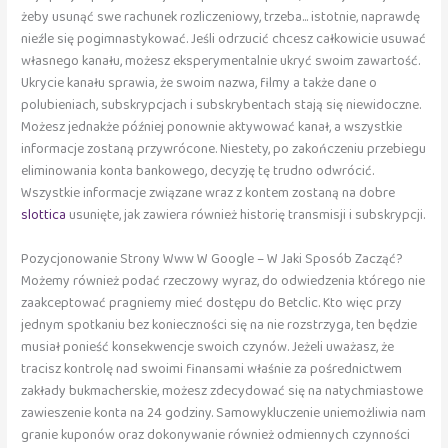
żeby usunąć swe rachunek rozliczeniowy, trzeba… istotnie, naprawdę
nieźle się pogimnastykować. Jeśli odrzucić chcesz całkowicie usuwać
własnego kanału, możesz eksperymentalnie ukryć swoim zawartość.
Ukrycie kanału sprawia, że swoim nazwa, filmy a także dane o
polubieniach, subskrypcjach i subskrybentach stają się niewidoczne.
Możesz jednakże później ponownie aktywować kanał, a wszystkie
informacje zostaną przywrócone. Niestety, po zakończeniu przebiegu
eliminowania konta bankowego, decyzję tę trudno odwrócić.
Wszystkie informacje związane wraz z kontem zostaną na dobre
slottica
usunięte, jak zawiera również historię transmisji i subskrypcji.
Pozycjonowanie Strony Www W Google – W Jaki Sposób Zacząć?
Możemy również podać rzeczowy wyraz, do odwiedzenia którego nie
zaakceptować pragniemy mieć dostępu do Betclic. Kto więc przy
jednym spotkaniu bez konieczności się na nie rozstrzyga, ten będzie
musiał ponieść konsekwencje swoich czynów. Jeżeli uważasz, że
tracisz kontrolę nad swoimi finansami właśnie za pośrednictwem
zakłady bukmacherskie, możesz zdecydować się na natychmiastowe
zawieszenie konta na 24 godziny. Samowykluczenie uniemożliwia nam
granie kuponów oraz dokonywanie również odmiennych czynności