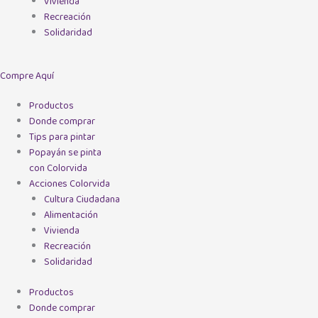
Vivienda
Recreación
Solidaridad
Compre Aquí
Productos
Donde comprar
Tips para pintar
Popayán se pinta
con Colorvida
Acciones Colorvida
Cultura Ciudadana
Alimentación
Vivienda
Recreación
Solidaridad
Productos
Donde comprar