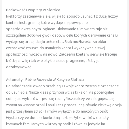
Bankowość I Wypłaty W Slottica
Niektórzy zastanawiają się, w jaki to sposób usunąć 1 z dużej liczby
kont na Instagramie, które wydaje się powiązane
spośród określonym loginem. Blokowanie filmów emituje się
szczególnie dotkliwe gwoli osób, w celu których kierowanie kanału
wydaje się pracą dzięki pełen etat. Brak możliwości zarobku
częstokroć zmusza do usunięcia konta i wykonywania swej
społeczności widzów na nowo. Założenia konta w serwisie frapuje
krótką chwilę i tak wiele tyklo czasu pragnienie, ażeby je
dezaktywować.
Automaty I Różne Rozrywki W Kasynie Slottica
Po zakończeniu owego przebiegu Twoje konto zostanie oznaczone
do usunięcia. Nasza klasa przynosi wciąż kilka dni na potencjalne
cofnięcie wyborów – jeśli się rozmyślisz, należy, że zalogujesz się
znowu na własne profil i anulujesz proces. Inną równie ciekawą opcją
jest przesyłanie zdjęć i filmów wyłącznie do niektórych osób.
Wystarczy, że dodasz konkretną liczbę użytkowników do listy
krewnych familiarnych w który sposób i również jedynie im