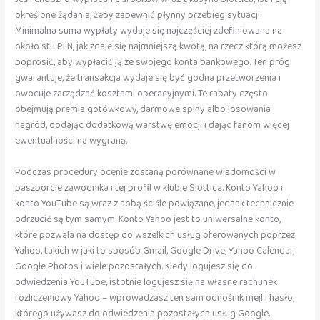
określone żądania, żeby zapewnić płynny przebieg sytuacji.
Minimalna suma wypłaty wydaje się najczęściej zdefiniowana na
około stu PLN, jak zdaje się najmniejszą kwotą, na rzecz którą możesz
poprosić, aby wypłacić ją ze swojego konta bankowego. Ten próg
gwarantuje, że transakcja wydaje się być godna przetworzenia i
owocuje zarządzać kosztami operacyjnymi. Te rabaty często
obejmują premia gotówkowy, darmowe spiny albo losowania
nagród, dodając dodatkową warstwę emocji i dając fanom więcej
ewentualności na wygraną.
Podczas procedury ocenie zostaną porównane wiadomości w
paszporcie zawodnika i tej profil w klubie Slottica. Konto Yahoo i
konto YouTube są wraz z sobą ściśle powiązane, jednak technicznie
odrzucić są tym samym. Konto Yahoo jest to uniwersalne konto,
które pozwala na dostęp do wszelkich usług oferowanych poprzez
Yahoo, takich w jaki to sposób Gmail, Google Drive, Yahoo Calendar,
Google Photos i wiele pozostałych. Kiedy logujesz się do
odwiedzenia YouTube, istotnie logujesz się na własne rachunek
rozliczeniowy Yahoo – wprowadzasz ten sam odnośnik mejl i hasło,
którego używasz do odwiedzenia pozostałych usług Google.