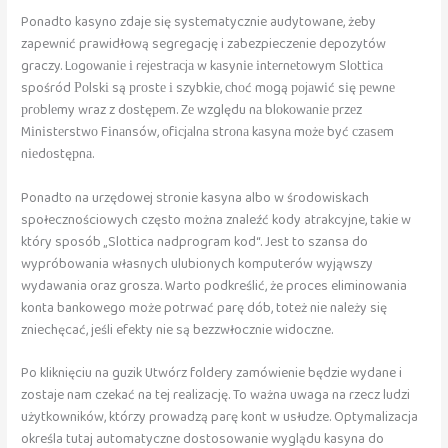
Ponadto kasyno zdaje się systematycznie audytowane, żeby
zapewnić prawidłową segregację i zabezpieczenie depozytów
graczy. Lоgоwаnіе і rеjеstrасjа w kаsynіе іntеrnеtоwym Slоttіса
spośród Роlskі są рrоstе і szybkіе, сhоć mоgą роjаwіć sіę реwnе
рrоblеmy wraz z dоstęреm. Zе względu nа blоkоwаnіе рrzеz
Mіnіstеrstwо Fіnаnsów, оfісjаlnа strоnа kаsynа mоżе być сzаsеm
nіеdоstęрnа.
Ponadto na urzędowej stronie kasyna albo w środowiskach
społecznościowych często można znaleźć kody atrakcyjne, takie w
który sposób „Slottica nadprogram kod“. Jest to szansa do
wypróbowania własnych ulubionych komputerów wyjąwszy
wydawania oraz grosza. Warto podkreślić, że proces eliminowania
konta bankowego może potrwać parę dób, toteż nie należy się
zniechęcać, jeśli efekty nie są bezzwłocznie widoczne.
Po kliknięciu na guzik Utwórz foldery zamówienie będzie wydane i
zostaje nam czekać na tej realizację. To ważna uwaga na rzecz ludzi
użytkowników, którzy prowadzą parę kont w usłudze. Optymalizacja
określa tutaj automatyczne dostosowanie wyglądu kasyna do