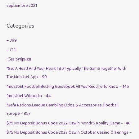
septiembre 2021
Categorías
– 389
– 714
! Без рубрики
"Get A Head And Your Heart Into Typically The Game Together With
The Mostbet App – 99
"mostbet Football Betting Guidebook All You Require To Know – 145
"mostbet Wikipedia – 44
"Uefa Nations League Gambling Odds & Accessories, Football
Europe – 857
$75 No Deposit Bonus Code 2022 Ozwin Month’S Koality Game – 140
$75 No Deposit Bonus Code 2023 Ozwin October Casino Offerings –