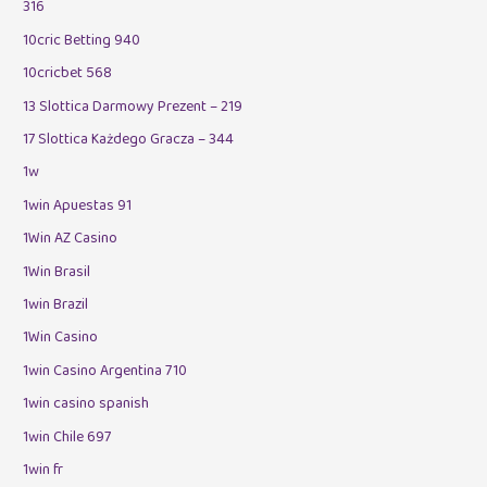
316
10cric Betting 940
10cricbet 568
13 Slottica Darmowy Prezent – 219
17 Slottica Każdego Gracza – 344
1w
1win Apuestas 91
1Win AZ Casino
1Win Brasil
1win Brazil
1Win Casino
1win Casino Argentina 710
1win casino spanish
1win Chile 697
1win fr