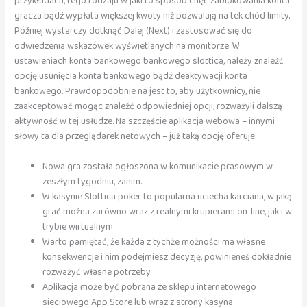
przykładach, tego rodzaju w jaki to sposób chęć zablokowania konta
gracza bądź wypłata większej kwoty niż pozwalają na tek chód limity.
Później wystarczy dotknąć Dalej (Next) i zastosować się do
odwiedzenia wskazówek wyświetlanych na monitorze. W
ustawieniach konta bankowego bankowego slottica, należy znaleźć
opcję usunięcia konta bankowego bądź deaktywacji konta
bankowego. Prawdopodobnie na jest to, aby użytkownicy, nie
zaakceptować mogąc znaleźć odpowiedniej opcji, rozważyli dalszą
aktywność w tej usłudze. Na szczęście aplikacja webowa – innymi
słowy ta dla przeglądarek netowych – już taką opcję oferuje.
Nowa gra została ogłoszona w komunikacie prasowym w
zeszłym tygodniu, zanim.
W kasynie Slottica poker to popularna uciecha karciana, w jaką
grać można zarówno wraz z realnymi krupierami on-line, jak i w
trybie wirtualnym.
Warto pamiętać, że każda z tychże możności ma własne
konsekwencje i nim podejmiesz decyzję, powinieneś dokładnie
rozważyć własne potrzeby.
Aplikacja może być pobrana ze sklepu internetowego
sieciowego App Store lub wraz z strony kasyna.