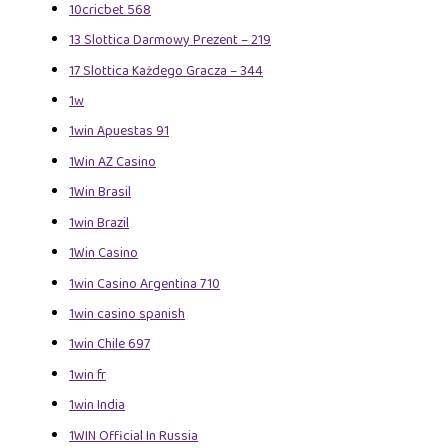
10cricbet 568
13 Slottica Darmowy Prezent – 219
17 Slottica Każdego Gracza – 344
1w
1win Apuestas 91
1Win AZ Casino
1Win Brasil
1win Brazil
1Win Casino
1win Casino Argentina 710
1win casino spanish
1win Chile 697
1win fr
1win India
1WIN Official In Russia