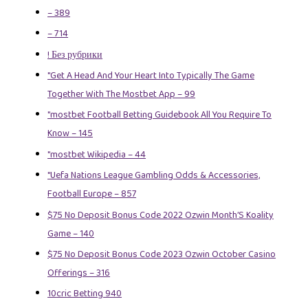
– 389
– 714
! Без рубрики
"Get A Head And Your Heart Into Typically The Game
Together With The Mostbet App – 99
"mostbet Football Betting Guidebook All You Require To
Know – 145
"mostbet Wikipedia – 44
"Uefa Nations League Gambling Odds & Accessories,
Football Europe – 857
$75 No Deposit Bonus Code 2022 Ozwin Month’S Koality
Game – 140
$75 No Deposit Bonus Code 2023 Ozwin October Casino
Offerings – 316
10cric Betting 940