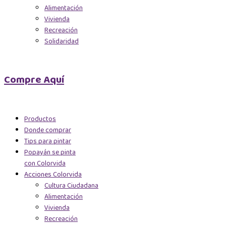
Alimentación
Vivienda
Recreación
Solidaridad
Compre Aquí
Productos
Donde comprar
Tips para pintar
Popayán se pinta
con Colorvida
Acciones Colorvida
Cultura Ciudadana
Alimentación
Vivienda
Recreación