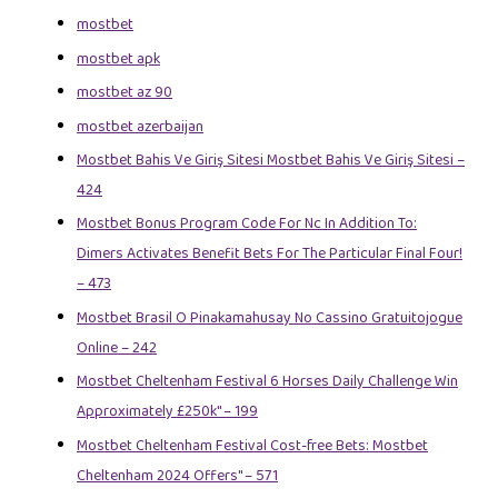
mostbet
mostbet apk
mostbet az 90
mostbet azerbaijan
Mostbet Bahis Ve Giriş Sitesi Mostbet Bahis Ve Giriş Sitesi –
424
Mostbet Bonus Program Code For Nc In Addition To:
Dimers Activates Benefit Bets For The Particular Final Four!
– 473
Mostbet Brasil O Pinakamahusay No Cassino Gratuitojogue
Online – 242
Mostbet Cheltenham Festival 6 Horses Daily Challenge Win
Approximately £250k" – 199
Mostbet Cheltenham Festival Cost-free Bets: Mostbet
Cheltenham 2024 Offers" – 571