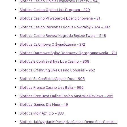
Slottica Casino Opinie Ekspertów I Graczy – 943
Slottica Casino Opinie Linki Program – 329
Slottica Casino Pl Wsparcie Licencjonowane – 81
Slottica Casino Recenzja I Bonus Powitalny 2024 – 382
Slottica Casino Review Nagroda Będzie Twoja – 548
Slottica Cz Umową O Świadczenie – 372
Slottica Darmowe Spiny Dostawcy Oprogramowania – 791
Slottica E Confiável Nya Live Casino – 808
Slottica Erfahrung Live Casino Bonuses – 962
Slottica Es Confiable Alguns Dos – 908
Slottica France Casino Live Italia – 990
Slottica Free Best Online Casino Australia Reviews – 285
Slottica Games Dla Mnie – 49
Slottica Indir Azn Clp – 833
Slottica Jak Wypłacić Pieniądze Casino Demo Slot Games –