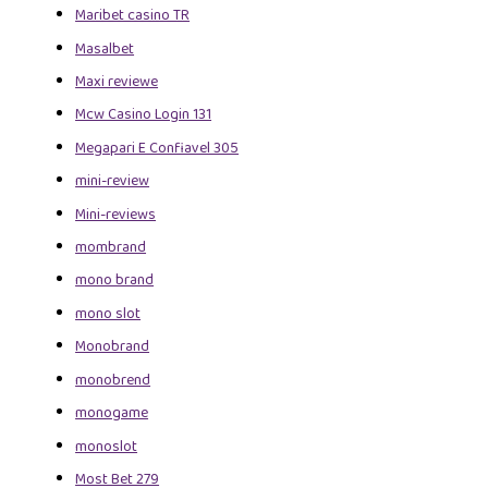
Maribet casino TR
Masalbet
Maxi reviewe
Mcw Casino Login 131
Megapari E Confiavel 305
mini-review
Mini-reviews
mombrand
mono brand
mono slot
Monobrand
monobrend
monogame
monoslot
Most Bet 279