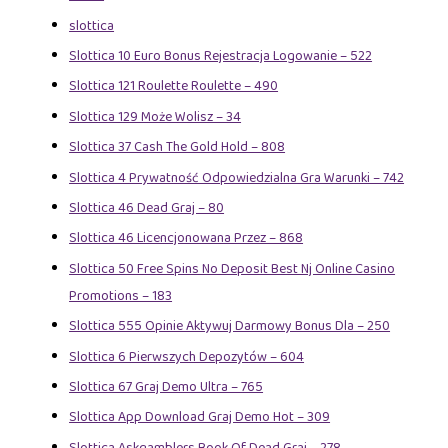
slottica
Slottica 10 Euro Bonus Rejestracja Logowanie – 522
Slottica 121 Roulette Roulette – 490
Slottica 129 Może Wolisz – 34
Slottica 37 Cash The Gold Hold – 808
Slottica 4 Prywatność Odpowiedzialna Gra Warunki – 742
Slottica 46 Dead Graj – 80
Slottica 46 Licencjonowana Przez – 868
Slottica 50 Free Spins No Deposit Best Nj Online Casino
Promotions – 183
Slottica 555 Opinie Aktywuj Darmowy Bonus Dla – 250
Slottica 6 Pierwszych Depozytów – 604
Slottica 67 Graj Demo Ultra – 765
Slottica App Download Graj Demo Hot – 309
Slottica Askgamblers Book Of Dead Graj – 278