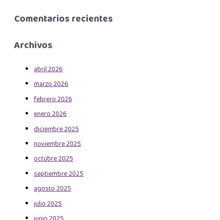
Comentarios recientes
Archivos
abril 2026
marzo 2026
febrero 2026
enero 2026
diciembre 2025
noviembre 2025
octubre 2025
septiembre 2025
agosto 2025
julio 2025
junio 2025