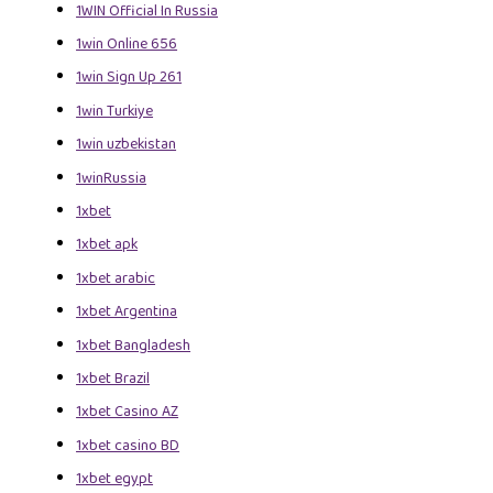
1WIN Official In Russia
1win Online 656
1win Sign Up 261
1win Turkiye
1win uzbekistan
1winRussia
1xbet
1xbet apk
1xbet arabic
1xbet Argentina
1xbet Bangladesh
1xbet Brazil
1xbet Casino AZ
1xbet casino BD
1xbet egypt