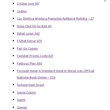
Crickex Live 147
csdino
Czy Slottica Wyplaca Pieniądze Aplikacja Mobilna – 27
Does Cbd Oil Go Bad 43
Ekbet Login 342
F12bet Entrar 415
Fair Go Casino
Fansbet Promo Code 631
Fatboss Play 360
Forough Hotel, A Standard Hotel In Shiraz, Iran Official
Website Book Online – 553
fortune tiger brazil
Gama Casino
Game
Games