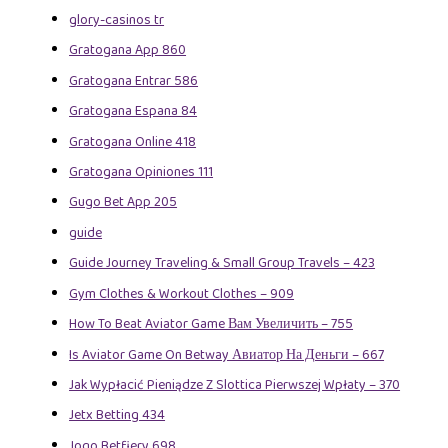
glory-casinos tr
Gratogana App 860
Gratogana Entrar 586
Gratogana Espana 84
Gratogana Online 418
Gratogana Opiniones 111
Gugo Bet App 205
guide
Guide Journey Traveling & Small Group Travels – 423
Gym Clothes & Workout Clothes – 909
How To Beat Aviator Game Вам Увеличить – 755
Is Aviator Game On Betway Авиатор На Деньги – 667
Jak Wypłacić Pieniądze Z Slottica Pierwszej Wpłaty – 370
Jetx Betting 434
Jogo Betfiery 698