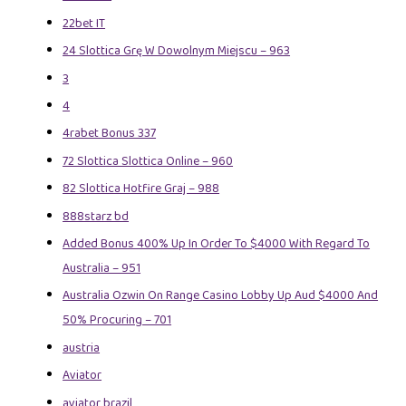
22bet IT
24 Slottica Grę W Dowolnym Miejscu – 963
3
4
4rabet Bonus 337
72 Slottica Slottica Online – 960
82 Slottica Hotfire Graj – 988
888starz bd
Added Bonus 400% Up In Order To $4000 With Regard To
Australia – 951
Australia Ozwin On Range Casino Lobby Up Aud $4000 And
50% Procuring – 701
austria
Aviator
aviator brazil