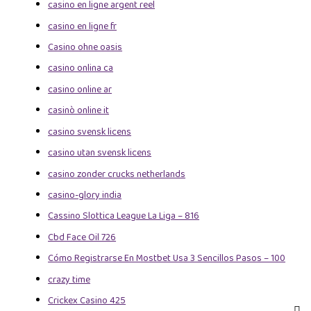
casino en ligne argent reel
casino en ligne fr
Casino ohne oasis
casino onlina ca
casino online ar
casinò online it
casino svensk licens
casino utan svensk licens
casino zonder crucks netherlands
casino-glory india
Cassino Slottica League La Liga – 816
Cbd Face Oil 726
Cómo Registrarse En Mostbet Usa 3 Sencillos Pasos – 100
crazy time
Crickex Casino 425