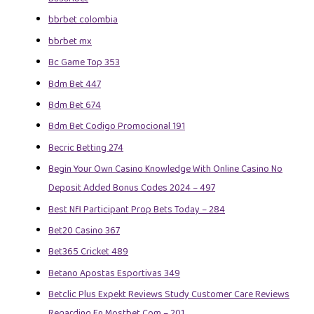
bbrbet colombia
bbrbet mx
Bc Game Top 353
Bdm Bet 447
Bdm Bet 674
Bdm Bet Codigo Promocional 191
Becric Betting 274
Begin Your Own Casino Knowledge With Online Casino No
Deposit Added Bonus Codes 2024 – 497
Best Nfl Participant Prop Bets Today – 284
Bet20 Casino 367
Bet365 Cricket 489
Betano Apostas Esportivas 349
Betclic Plus Expekt Reviews Study Customer Care Reviews
Regarding En Mostbet Com – 201