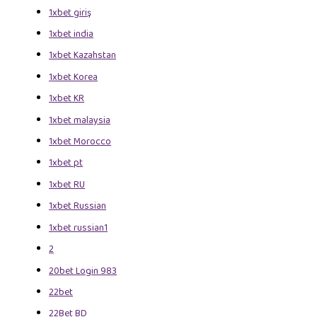
1xbet giriş
1xbet india
1xbet Kazahstan
1xbet Korea
1xbet KR
1xbet malaysia
1xbet Morocco
1xbet pt
1xbet RU
1xbet Russian
1xbet russian1
2
20bet Login 983
22bet
22Bet BD