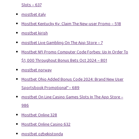
Slots – 637
mostbet italy
Mostbet Kentucky Ky: Claim The New-user Promo – 518
mostbet kirish
‎mostbet Live Gambling On The App Store – 7
Mostbet Nfl Promo Computer Code Forbes: Up In Order To
$1, 000 Throughout Bonus Bets Oct 2024 – 801
mostbet norway
Mostbet Ohio Added Bonus Code 2024: Brand New User
Sportsbook Promotional" – 689
‎mostbet On Line Casino Games Slots In The App Store –
986
Mostbet Online 328
Mostbet Online Casino 632
mostbet ozbekistonda