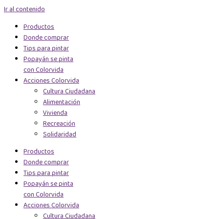
Ir al contenido
Productos
Donde comprar
Tips para pintar
Popayán se pinta
con Colorvida
Acciones Colorvida
Cultura Ciudadana
Alimentación
Vivienda
Recreación
Solidaridad
Productos
Donde comprar
Tips para pintar
Popayán se pinta
con Colorvida
Acciones Colorvida
Cultura Ciudadana