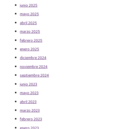
junio 2025
mayo 2025
abril 2025
marzo 2025
febrero 2025
enero 2025
diciembre 2024
noviembre 2024
septiembre 2024
junio 2023
mayo 2023
abril 2023
marzo 2023
febrero 2023
enero 2023