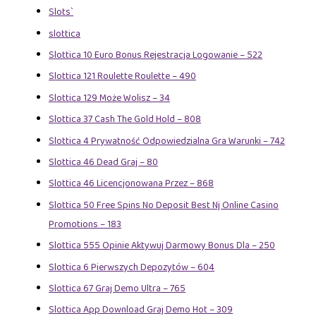
Slots`
slottica
Slottica 10 Euro Bonus Rejestracja Logowanie – 522
Slottica 121 Roulette Roulette – 490
Slottica 129 Może Wolisz – 34
Slottica 37 Cash The Gold Hold – 808
Slottica 4 Prywatność Odpowiedzialna Gra Warunki – 742
Slottica 46 Dead Graj – 80
Slottica 46 Licencjonowana Przez – 868
Slottica 50 Free Spins No Deposit Best Nj Online Casino
Promotions – 183
Slottica 555 Opinie Aktywuj Darmowy Bonus Dla – 250
Slottica 6 Pierwszych Depozytów – 604
Slottica 67 Graj Demo Ultra – 765
Slottica App Download Graj Demo Hot – 309