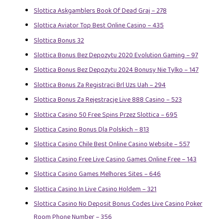
Slottica Askgamblers Book Of Dead Graj – 278
Slottica Aviator Top Best Online Casino – 435
Slottica Bonus 32
Slottica Bonus Bez Depozytu 2020 Evolution Gaming – 97
Slottica Bonus Bez Depozytu 2024 Bonusy Nie Tylko – 147
Slottica Bonus Za Registraci Brl Uzs Uah – 294
Slottica Bonus Za Rejestracje Live 888 Casino – 523
Slottica Casino 50 Free Spins Przez Slottica – 695
Slottica Casino Bonus Dla Polskich – 813
Slottica Casino Chile Best Online Casino Website – 557
Slottica Casino Free Live Casino Games Online Free – 143
Slottica Casino Games Melhores Sites – 646
Slottica Casino In Live Casino Holdem – 321
Slottica Casino No Deposit Bonus Codes Live Casino Poker
Room Phone Number – 356