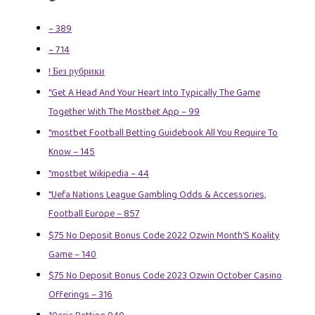
– 389
– 714
! Без рубрики
"Get A Head And Your Heart Into Typically The Game
Together With The Mostbet App – 99
"mostbet Football Betting Guidebook All You Require To
Know – 145
"mostbet Wikipedia – 44
"Uefa Nations League Gambling Odds & Accessories,
Football Europe – 857
$75 No Deposit Bonus Code 2022 Ozwin Month’S Koality
Game – 140
$75 No Deposit Bonus Code 2023 Ozwin October Casino
Offerings – 316