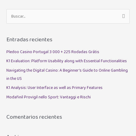
B
u
s
Entradas recientes
c
a
Pledoo Casino Portugal 3 000 + 225 Rodadas Grátis
r
K1 Evaluation: Platform Usability along with Essential Functionalities
p
Navigating the Digital Casino: A Beginner’s Guide to Online Gambling
o
in the US
r
K1 Analysis: User Interface as well as Primary Features
:
Modafinil Provigil nello Sport: Vantaggi e Rischi
Comentarios recientes