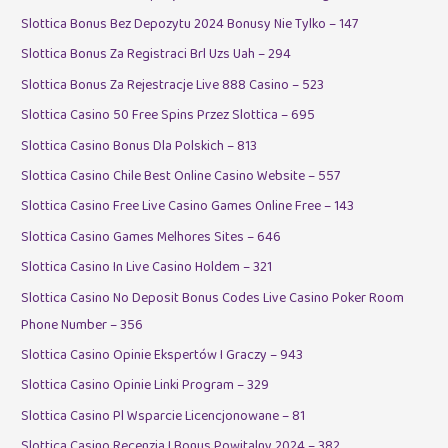
Slottica Bonus Bez Depozytu 2024 Bonusy Nie Tylko – 147
Slottica Bonus Za Registraci Brl Uzs Uah – 294
Slottica Bonus Za Rejestracje Live 888 Casino – 523
Slottica Casino 50 Free Spins Przez Slottica – 695
Slottica Casino Bonus Dla Polskich – 813
Slottica Casino Chile Best Online Casino Website – 557
Slottica Casino Free Live Casino Games Online Free – 143
Slottica Casino Games Melhores Sites – 646
Slottica Casino In Live Casino Holdem – 321
Slottica Casino No Deposit Bonus Codes Live Casino Poker Room
Phone Number – 356
Slottica Casino Opinie Ekspertów I Graczy – 943
Slottica Casino Opinie Linki Program – 329
Slottica Casino Pl Wsparcie Licencjonowane – 81
Slottica Casino Recenzja I Bonus Powitalny 2024 – 382