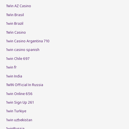
1Win AZ Casino
1Win Brasil
1win Brazil
1Win Casino
1win Casino Argentina 710
1win casino spanish
1win Chile 697
1win fr
1win India
1WIN Official In Russia
1win Online 656
1win Sign Up 261
1win Turkiye
1win uzbekistan
1winRussia