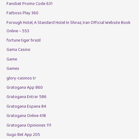
Fansbet Promo Code 631
Fatboss Play 360
Forough Hotel, A Standard Hotel In Shiraz, Iran Official Website Book
Online – 553
fortune tiger brazil
Gama Casino
Game
Games
glory-casinos tr
Gratogana App 860
Gratogana Entrar 586
Gratogana Espana 84
Gratogana Online 418
Gratogana Opiniones 111
Gugo Bet App 205