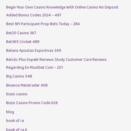
Begin Your Own Casino Knowledge With Online Casino No Deposit
Added Bonus Codes 2024 – 497
Best Nfl Participant Prop Bets Today – 284
Bet20 Casino 367
Bet365 Cricket 489
Betano Apostas Esportivas 349
Betclic Plus Expekt Reviews Study Customer Care Reviews
Regarding En Mostbet Com – 201
Big Casino 548
Binance Metatrader 408
bizzo casino
Bizzo Casino Promo Code 626
blog
book of ra
book of ra it