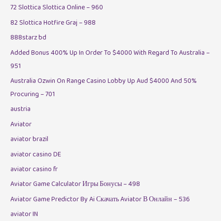
72 Slottica Slottica Online – 960
82 Slottica Hotfire Graj – 988
888starz bd
Added Bonus 400% Up In Order To $4000 With Regard To Australia –
951
Australia Ozwin On Range Casino Lobby Up Aud $4000 And 50%
Procuring – 701
austria
Aviator
aviator brazil
aviator casino DE
aviator casino fr
Aviator Game Calculator Игры Бонусы – 498
Aviator Game Predictor By Ai Скачать Aviator В Онлайн – 536
aviator IN