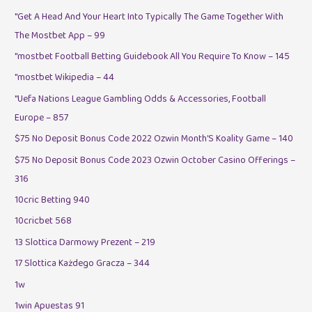
"Get A Head And Your Heart Into Typically The Game Together With
The Mostbet App – 99
"mostbet Football Betting Guidebook All You Require To Know – 145
"mostbet Wikipedia – 44
"Uefa Nations League Gambling Odds & Accessories, Football
Europe – 857
$75 No Deposit Bonus Code 2022 Ozwin Month’S Koality Game – 140
$75 No Deposit Bonus Code 2023 Ozwin October Casino Offerings –
316
10cric Betting 940
10cricbet 568
13 Slottica Darmowy Prezent – 219
17 Slottica Każdego Gracza – 344
1w
1win Apuestas 91