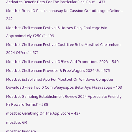
Activates Benefit Bets For The Particular Final Four! – 473
Mostbet Brasil O Pinakamahusay No Cassino Gratuitojogue Online –
242
Mostbet Cheltenham Festival 6 Horses Daily Challenge Win
Approximately £250k" – 199
Mostbet Cheltenham Festival Cost-free Bets: Mostbet Cheltenham
2024 Offers" – 571
Mostbet Cheltenham Festival Offers And Promotions 2023 – 540
Mostbet Cheltenham Provides & Free Wagers 2024 Uk – 575
Mostbet Established App For Mostbet On Windows Computer
Download Free Two 0 Com Waaysapps Betw Ays Waaysapps – 103
Mostbet Gambling Establishment Review 2024 Appreciate Friendly
Nz Reward Terms!" – 288
‎mostbet Gambling On The App Store – 437
mostbet GR
mostbet hungary