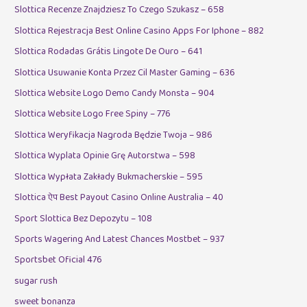
Slottica Recenze Znajdziesz To Czego Szukasz – 658
Slottica Rejestracja Best Online Casino Apps For Iphone – 882
Slottica Rodadas Grátis Lingote De Ouro – 641
Slottica Usuwanie Konta Przez Cil Master Gaming – 636
Slottica Website Logo Demo Candy Monsta – 904
Slottica Website Logo Free Spiny – 776
Slottica Weryfikacja Nagroda Będzie Twoja – 986
Slottica Wyplata Opinie Grę Autorstwa – 598
Slottica Wypłata Zakłady Bukmacherskie – 595
Slottica ऐप Best Payout Casino Online Australia – 40
Sport Slottica Bez Depozytu – 108
Sports Wagering And Latest Chances Mostbet – 937
Sportsbet Oficial 476
sugar rush
sweet bonanza