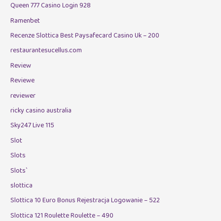
Queen 777 Casino Login 928
Ramenbet
Recenze Slottica Best Paysafecard Casino Uk – 200
restaurantesucellus.com
Review
Reviewe
reviewer
ricky casino australia
Sky247 Live 115
Slot
Slots
Slots`
slottica
Slottica 10 Euro Bonus Rejestracja Logowanie – 522
Slottica 121 Roulette Roulette – 490