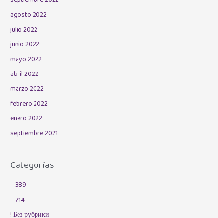
agosto 2022
julio 2022
junio 2022
mayo 2022
abril 2022
marzo 2022
febrero 2022
enero 2022
septiembre 2021
Categorías
– 389
– 714
! Без рубрики