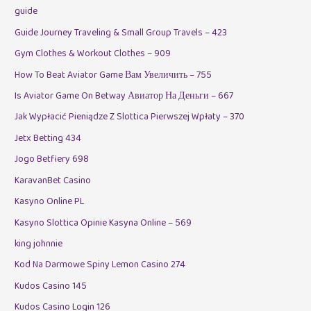
guide
Guide Journey Traveling & Small Group Travels – 423
Gym Clothes & Workout Clothes – 909
How To Beat Aviator Game Вам Увеличить – 755
Is Aviator Game On Betway Авиатор На Деньги – 667
Jak Wypłacić Pieniądze Z Slottica Pierwszej Wpłaty – 370
Jetx Betting 434
Jogo Betfiery 698
KaravanBet Casino
Kasyno Online PL
Kasyno Slottica Opinie Kasyna Online – 569
king johnnie
Kod Na Darmowe Spiny Lemon Casino 274
Kudos Casino 145
Kudos Casino Login 126