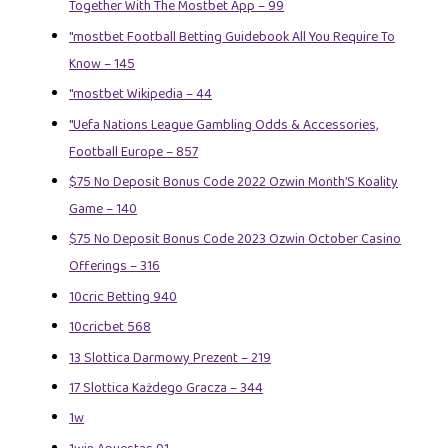
Together With The Mostbet App – 99
"mostbet Football Betting Guidebook All You Require To
Know – 145
"mostbet Wikipedia – 44
"Uefa Nations League Gambling Odds & Accessories,
Football Europe – 857
$75 No Deposit Bonus Code 2022 Ozwin Month’S Koality
Game – 140
$75 No Deposit Bonus Code 2023 Ozwin October Casino
Offerings – 316
10cric Betting 940
10cricbet 568
13 Slottica Darmowy Prezent – 219
17 Slottica Każdego Gracza – 344
1w