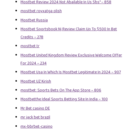
Mostbet Review 2024 Not Abailable In Us Sbs" – 858
mostbet royxatga olish
Mostbet Russia
Mostbet Sportsbook Nj Review Claim Up To $500 In Bet
Credits – 278
mostbet tr
Mostbet United Kingdom Review Exclusive Welcome Offer
For 2024 – 234
Mostbet Usa In Which Is Mostbet Legitimate In 2024 – 907
Mostbet UZ Kirish
‎mostbet: Sports Bets On The App Store – 806
Mostbetthe Ideal Sports Betting Site In India – 100
Mr Bet casino DE
mr jack bet brazil
mx-bbrbet-casino