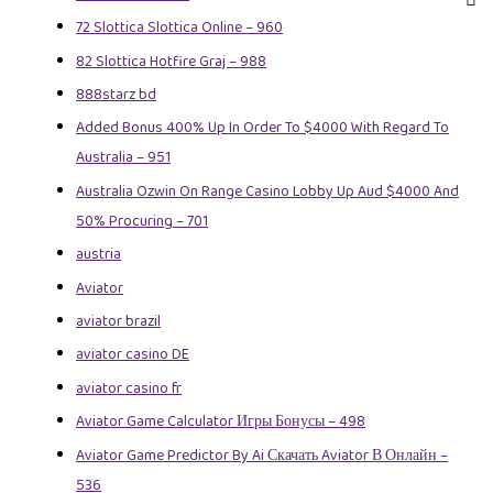
72 Slottica Slottica Online – 960
82 Slottica Hotfire Graj – 988
888starz bd
Added Bonus 400% Up In Order To $4000 With Regard To
Australia – 951
Australia Ozwin On Range Casino Lobby Up Aud $4000 And
50% Procuring – 701
austria
Aviator
aviator brazil
aviator casino DE
aviator casino fr
Aviator Game Calculator Игры Бонусы – 498
Aviator Game Predictor By Ai Скачать Aviator В Онлайн –
536