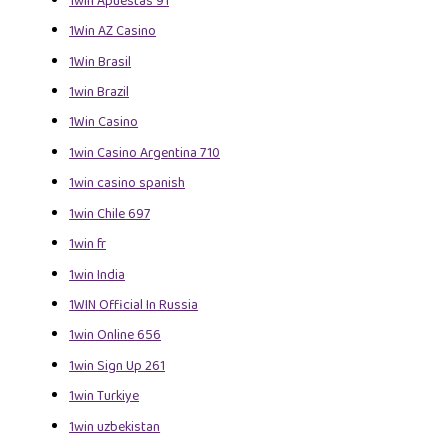
1win Apuestas 91
1Win AZ Casino
1Win Brasil
1win Brazil
1Win Casino
1win Casino Argentina 710
1win casino spanish
1win Chile 697
1win fr
1win India
1WIN Official In Russia
1win Online 656
1win Sign Up 261
1win Turkiye
1win uzbekistan