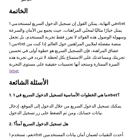
الخاتمة
في النهاية، يمكن القول إن تسجيل الدخول السريع لمستخدمي 1xbet
يمثل خيارًا مثاليًا لمحبّي المراهنات، حيث يجمع بين الأمان والسرعة
وسهولة الوصول. هذه الفوائد لا تعزز فقط تجربة المستخدم، بل تجعل
من 1xbet منصة مفضلة لملايين المراهنين حول العالم. إذا كنت من
عشاق المراهنة، فإن التسجيل السريع هو خطوة أولى في تحسين
تجربتك ومساعدتك على الاستمتاع بكل لحظة. لا تتردد في تجربة هذه
الميزة الممتازة وستجد أنها تحسينات حقيقية على مستوى التجربة
1xbet
.
الأسئلة الشائعة
1. ما هي الخطوات الأساسية لتسجيل الدخول السريع في 1xbet؟
يمكنك تسجيل الدخول السريع من خلال الدخول إلى الموقع، إدخال
بيانات حسابك، ومن ثم الضغط على زر تسجيل الدخول.
2. هل تسجيل الدخول السريع آمناً؟
نعم، تستخدم 1xbet أحدث التقنيات لضمان أمان بيانات المستخدمين.