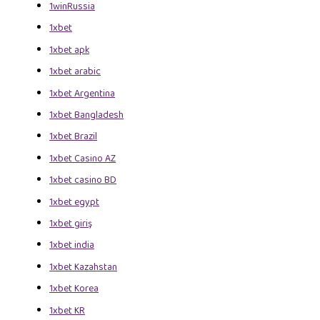
1winRussia
1xbet
1xbet apk
1xbet arabic
1xbet Argentina
1xbet Bangladesh
1xbet Brazil
1xbet Casino AZ
1xbet casino BD
1xbet egypt
1xbet giriş
1xbet india
1xbet Kazahstan
1xbet Korea
1xbet KR