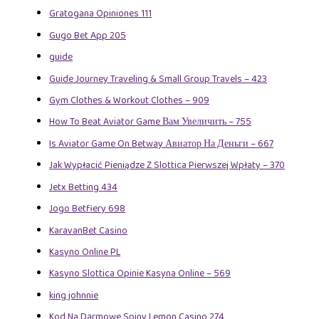
Gratogana Opiniones 111
Gugo Bet App 205
guide
Guide Journey Traveling & Small Group Travels – 423
Gym Clothes & Workout Clothes – 909
How To Beat Aviator Game Вам Увеличить – 755
Is Aviator Game On Betway Авиатор На Деньги – 667
Jak Wypłacić Pieniądze Z Slottica Pierwszej Wpłaty – 370
Jetx Betting 434
Jogo Betfiery 698
KaravanBet Casino
Kasyno Online PL
Kasyno Slottica Opinie Kasyna Online – 569
king johnnie
Kod Na Darmowe Spiny Lemon Casino 274