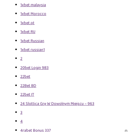
1xbet malaysia
1xbet Morocco
1xbet pt
1xbet RU
1xbet Russian
1xbet russian1
2
20bet Login 983
22bet
22Bet BD
22bet IT
24 Slottica Grę W Dowolnym Miejscu – 963
3
4
4rabet Bonus 337