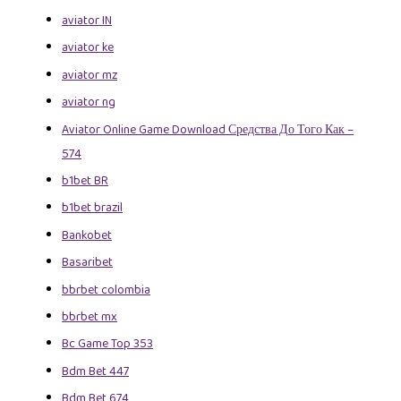
aviator IN
aviator ke
aviator mz
aviator ng
Aviator Online Game Download Средства До Того Как –
574
b1bet BR
b1bet brazil
Bankobet
Basaribet
bbrbet colombia
bbrbet mx
Bc Game Top 353
Bdm Bet 447
Bdm Bet 674