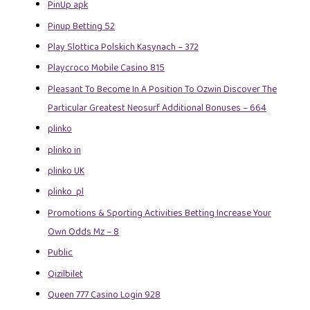
PinUp apk
Pinup Betting 52
Play Slottica Polskich Kasynach – 372
Playcroco Mobile Casino 815
Pleasant To Become In A Position To Ozwin Discover The
Particular Greatest Neosurf Additional Bonuses – 664
plinko
plinko in
plinko UK
plinko_pl
Promotions & Sporting Activities Betting Increase Your
Own Odds Mz – 8
Public
Qizilbilet
Queen 777 Casino Login 928