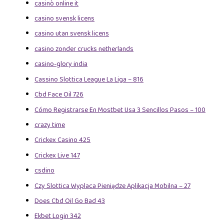
casinò online it
casino svensk licens
casino utan svensk licens
casino zonder crucks netherlands
casino-glory india
Cassino Slottica League La Liga – 816
Cbd Face Oil 726
Cómo Registrarse En Mostbet Usa 3 Sencillos Pasos – 100
crazy time
Crickex Casino 425
Crickex Live 147
csdino
Czy Slottica Wyplaca Pieniądze Aplikacja Mobilna – 27
Does Cbd Oil Go Bad 43
Ekbet Login 342