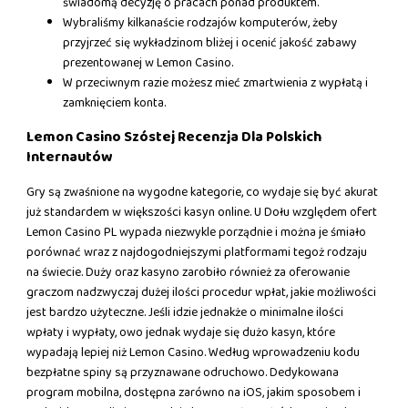
świadomą decyzję o pracach ponad produktem.
Wybraliśmy kilkanaście rodzajów komputerów, żeby
przyjrzeć się wykładzinom bliżej i ocenić jakość zabawy
prezentowanej w Lemon Casino.
W przeciwnym razie możesz mieć zmartwienia z wypłatą i
zamknięciem konta.
Lemon Casino Szóstej Recenzja Dla Polskich
Internautów
Gry są zwaśnione na wygodne kategorie, co wydaje się być akurat
już standardem w większości kasyn online. U Dołu względem ofert
Lemon Casino PL wypada niezwykle porządnie i można je śmiało
porównać wraz z najdogodniejszymi platformami tegoż rodzaju
na świecie. Duży oraz kasyno zarobiło również za oferowanie
graczom nadzwyczaj dużej ilości procedur wpłat, jakie możliwości
jest bardzo użyteczne. Jeśli idzie jednakże o minimalne ilości
wpłaty i wypłaty, owo jednak wydaje się dużo kasyn, które
wypadają lepiej niż Lemon Casino. Według wprowadzeniu kodu
bezpłatne spiny są przyznawane odruchowo. Dedykowana
program mobilna, dostępna zarówno na iOS, jakim sposobem i