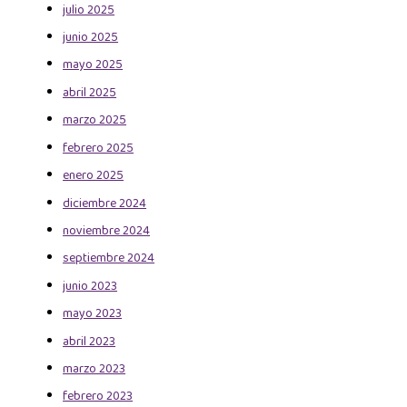
julio 2025
junio 2025
mayo 2025
abril 2025
marzo 2025
febrero 2025
enero 2025
diciembre 2024
noviembre 2024
septiembre 2024
junio 2023
mayo 2023
abril 2023
marzo 2023
febrero 2023