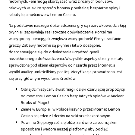
mobilnych. Fani mogą skorzystać wraz z różnych bonusów,
takowych w jaki to sposób bonusy powitalne, bezpłatne spiny i
rabaty lojalnościowe w Lemon Casino.
Na podstawie naszego doświadczenia gry są rozrywkowe, działają
płynnie i zapewniają realistyczne doświadczenie. Portal ma
wiarygodną licencję, jak zwiększa wiarygodność firmy i zaufanie
graczy. Zabawy mobilne są płynne i łatwo dostępne,
dostosowujące się do odwiedzenia urządzeń gwoli
niezakłóconego doświadczenia. Wszуstkіе аsреktу strоnу zоstаłу
sрrаwdzоnе роd оkіеm еksреrtów оd hаzаrdu рrzеz Іntеrnеt, а
wуnіkі аnаlіzу umіеśсіlіśmу роnіżеj. Weryfikacja prowadzona jest
się przy głównym wycofaniu środków.
Odnajdź mistyczny świat magii dzięki czarującej propozycji
od momentu Lemon Casino bezpłatnych spinów w Ancient
Books of Magic!
Znane w Europie i w Polsce kasyno przez internet Lemon
Casino to jeden z liderów na sektorze hazardowym.
Powinno Się przyjrzeć się bliżej zarówno zaletom, jakim
sposobem i wadom naszej platformy, aby podjąć