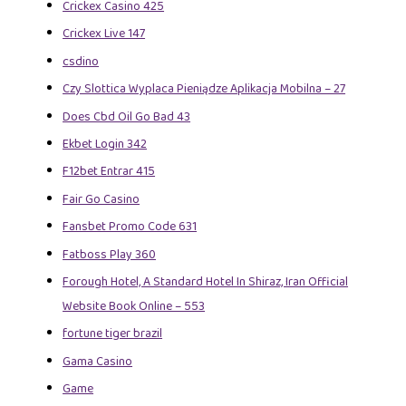
Crickex Casino 425
Crickex Live 147
csdino
Czy Slottica Wyplaca Pieniądze Aplikacja Mobilna – 27
Does Cbd Oil Go Bad 43
Ekbet Login 342
F12bet Entrar 415
Fair Go Casino
Fansbet Promo Code 631
Fatboss Play 360
Forough Hotel, A Standard Hotel In Shiraz, Iran Official
Website Book Online – 553
fortune tiger brazil
Gama Casino
Game