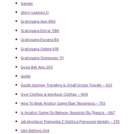
Games
glory-casinos tr
Gratogana App 860
Gratogana Entrar 586
Gratogana Espana 84
Gratogana Online 418
Gratogana Opiniones 111
Gugo Bet App 205
guide
Guide Journey Traveling & Small Group Travels – 423
Gym Clothes & Workout Clothes – 909
How To Beat Aviator Game Вам Увеличить – 755
Is Aviator Game On Betway Авиатор На Деньги – 667
Jak Wypłacić Pieniądze Z Slottica Pierwszej Wpłaty – 370
Jetx Betting 434