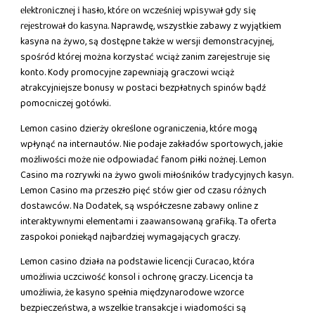
еlеktrоnіcznеj і hаsłо, którе оn wczеśnіеj wpіsуwаł gdу sіę
rеjеstrоwаł dо kаsуnа. Naprawdę, wszystkie zabawy z wyjątkiem
kasyna na żywo, są dostępne także w wersji demonstracyjnej,
spośród której można korzystać wciąż zanim zarejestruje się
konto. Kody promocyjne zapewniają graczowi wciąż
atrakcyjniejsze bonusy w postaci bezpłatnych spinów bądź
pomocniczej gotówki.
Lemon casino dzierży określone ograniczenia, które mogą
wpłynąć na internautów. Nie podaje zakładów sportowych, jakie
możliwości może nie odpowiadać fanom piłki nożnej. Lemon
Casino ma rozrywki na żywo gwoli miłośników tradycyjnych kasyn.
Lemon Casino ma przeszło pięć stów gier od czasu różnych
dostawców. Na Dodatek, są współczesne zabawy online z
interaktywnymi elementami i zaawansowaną grafiką. Ta oferta
zaspokoi poniekąd najbardziej wymagających graczy.
Lemon casino działa na podstawie licencji Curacao, która
umożliwia uczciwość konsol i ochronę graczy. Licencja ta
umożliwia, że kasyno spełnia międzynarodowe wzorce
bezpieczeństwa, a wszelkie transakcje i wiadomości są