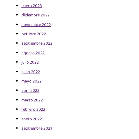
enero 2023
diciembre 2022
noviembre 2022
octubre 2022
septiembre 2022
agosto 2022
julio 2022
junio 2022
mayo 2022
abril 2022
marzo 2022
febrero 2022
enero 2022
septiembre 2021