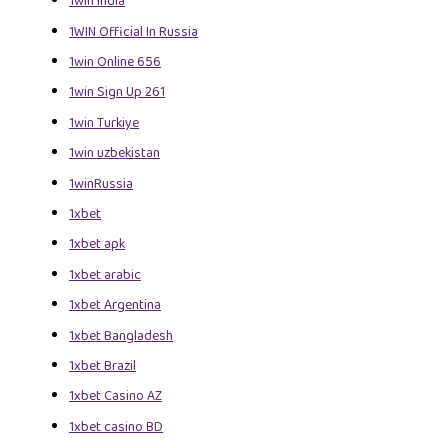
1win India
1WIN Official In Russia
1win Online 656
1win Sign Up 261
1win Turkiye
1win uzbekistan
1winRussia
1xbet
1xbet apk
1xbet arabic
1xbet Argentina
1xbet Bangladesh
1xbet Brazil
1xbet Casino AZ
1xbet casino BD