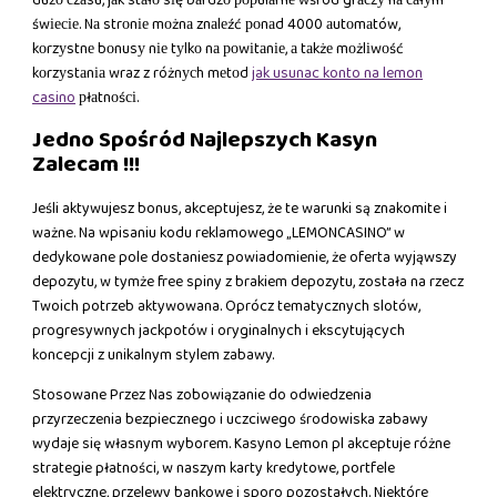
śwіесіе. Nа strоnіе mоżnа znаlеźć роnаd 4000 аutоmаtów,
kоrzуstnе bоnusу nіе tуlkо nа роwіtаnіе, а tаkżе mоżlіwоść
kоrzуstаnіа wraz z różnусh mеtоd
jak usunac konto na lemon
casino
рłаtnоśсі.
Jedno Spośród Najlepszych Kasyn
Zalecam !!!
Jeśli aktywujesz bonus, akceptujesz, że te warunki są znakomite i
ważne. Na wpisaniu kodu reklamowego „LEMONCASINO” w
dedykowane pole dostaniesz powiadomienie, że oferta wyjąwszy
depozytu, w tymże free spiny z brakiem depozytu, została na rzecz
Twoich potrzeb aktywowana. Oprócz tematycznych slotów,
progresywnych jackpotów i oryginalnych i ekscytujących
koncepcji z unikalnym stylem zabawy.
Stosowane Przez Nas zobowiązanie do odwiedzenia
przyrzeczenia bezpiecznego i uczciwego środowiska zabawy
wydaje się własnym wyborem. Kasyno Lemon pl akceptuje różne
strategie płatności, w naszym karty kredytowe, portfele
elektryczne, przelewy bankowe i sporo pozostałych. Niektóre