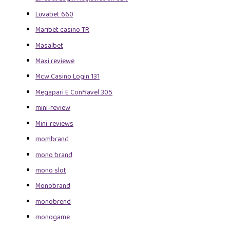
Luvabet 660
Maribet casino TR
Masalbet
Maxi reviewe
Mcw Casino Login 131
Megapari E Confiavel 305
mini-review
Mini-reviews
mombrand
mono brand
mono slot
Monobrand
monobrend
monogame