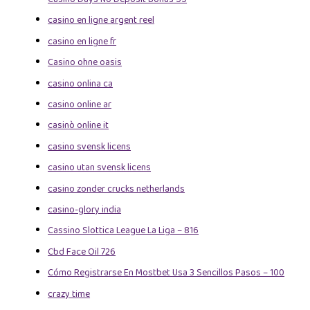
casino en ligne argent reel
casino en ligne fr
Casino ohne oasis
casino onlina ca
casino online ar
casinò online it
casino svensk licens
casino utan svensk licens
casino zonder crucks netherlands
casino-glory india
Cassino Slottica League La Liga – 816
Cbd Face Oil 726
Cómo Registrarse En Mostbet Usa 3 Sencillos Pasos – 100
crazy time