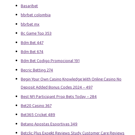
Basaribet
bbrbet colombia
bbrbet mx
Bc Game Top 353
Bdm Bet 447
Bdm Bet 674
Bdm Bet Codigo Promocional 191
Becric Betting 274
Begin Your Own Casino Knowledge With Online Casino No
Deposit Added Bonus Codes 2024 – 497
Best Nfl Participant Prop Bets Today – 284
Bet20 Casino 367
Bet365 Cricket 489
Betano Apostas Esportivas 349
Betclic Plus Expekt Reviews Study Customer Care Reviews