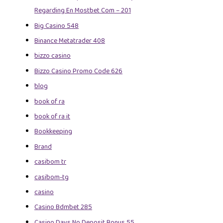
Regarding En Mostbet Com – 201
Big Casino 548
Binance Metatrader 408
bizzo casino
Bizzo Casino Promo Code 626
blog
book of ra
book of ra it
Bookkeeping
Brand
casibom tr
casibom-tg
casino
Casino Bdmbet 285
Casino Days No Deposit Bonus 55