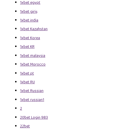
1xbet egypt
1xbet giriş
1xbet india
1xbet Kazahstan
1xbet Korea
1xbet KR
1xbet malaysia
1xbet Morocco
1xbet pt
1xbet RU
1xbet Russian
1xbet russian1
2
20bet Login 983
22bet