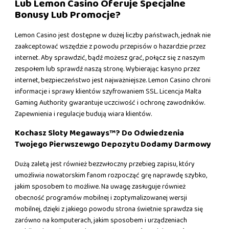
Lub Lemon Casino Oferuje Specjalne
Bonusy Lub Promocje?
Lemon Casino jest dostępne w dużej liczby państwach, jednak nie
zaakceptować wszędzie z powodu przepisów o hazardzie przez
internet. Aby sprawdzić, bądź możesz grać, połącz się z naszym
zespołem lub sprawdź naszą stronę. Wybierając kasyno przez
internet, bezpieczeństwo jest najważniejsze. Lemon Casino chroni
informacje i sprawy klientów szyfrowaniem SSL. Licencja Malta
Gaming Authority gwarantuje uczciwość i ochronę zawodników.
Zapewnienia i regulacje budują wiara klientów.
Kochasz Sloty Megaways™? Do Odwiedzenia
Twojego Pierwszewgo Depozytu Dodamy Darmowy
Dużą zaletą jest również bezzwłoczny przebieg zapisu, który
umożliwia nowatorskim fanom rozpocząć grę naprawdę szybko,
jakim sposobem to możliwe. Na uwagę zasługuje również
obecność programów mobilnej i zoptymalizowanej wersji
mobilnej, dzięki z jakiego powodu strona świetnie sprawdza się
zarówno na komputerach, jakim sposobem i urządzeniach