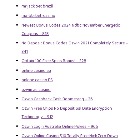
mr jack bet brazil
mx-bbrbet-casino
Newest Bonus Codes 2024 Ndbc November Energetic
Coupons – 818
No Deposit Bonus Codes Ozwin 2021 Completely Secure –
341
Obtain 100 Free Spins Bonus! – 328
online casino au
onlone casino ES
ozwin au casino
Ozwin Cashback Cash Boomerang – 26
Ozwin Free Chips No Deposit Ssl Data Encryption
Technology – 912
Ozwin Login Australia Online Pokies – 965
Ozwin Online Casino $10 Totally Free Nick Zero Down