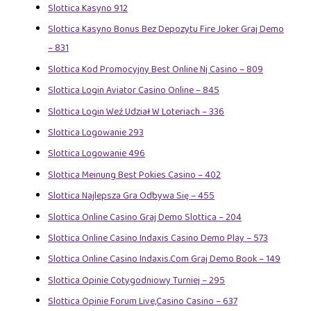
Slottica Kasyno 912
Slottica Kasyno Bonus Bez Depozytu Fire Joker Graj Demo
– 831
Slottica Kod Promocyjny Best Online Nj Casino – 809
Slottica Login Aviator Casino Online – 845
Slottica Login Weź Udział W Loteriach – 336
Slottica Logowanie 293
Slottica Logowanie 496
Slottica Meinung Best Pokies Casino – 402
Slottica Najlepsza Gra Odbywa Się – 455
Slottica Online Casino Graj Demo Slottica – 204
Slottica Online Casino Indaxis Casino Demo Play – 573
Slottica Online Casino Indaxis.Com Graj Demo Book – 149
Slottica Opinie Cotygodniowy Turniej – 295
Slottica Opinie Forum Live,Casino Casino – 637