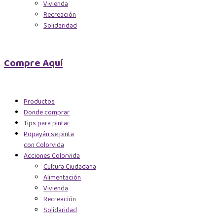
Vivienda
Recreación
Solidaridad
Compre Aquí
Productos
Donde comprar
Tips para pintar
Popayán se pinta
con Colorvida
Acciones Colorvida
Cultura Ciudadana
Alimentación
Vivienda
Recreación
Solidaridad