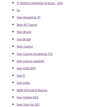
17 Slottica Każdego Gracza – 344
1w
1win Apuestas 91
1Win AZ Casino
1Win Brasil
1win Brazil
1Win Casino
1win Casino Argentina 710
1win casino spanish
1win Chile 697
1win fr
1win India
1WIN Official In Russia
1win Online 656
1win Sign Up 261