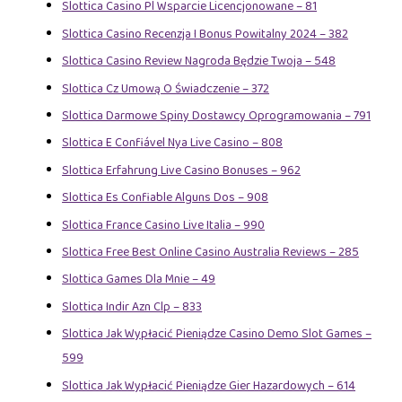
Slottica Casino Pl Wsparcie Licencjonowane – 81
Slottica Casino Recenzja I Bonus Powitalny 2024 – 382
Slottica Casino Review Nagroda Będzie Twoja – 548
Slottica Cz Umową O Świadczenie – 372
Slottica Darmowe Spiny Dostawcy Oprogramowania – 791
Slottica E Confiável Nya Live Casino – 808
Slottica Erfahrung Live Casino Bonuses – 962
Slottica Es Confiable Alguns Dos – 908
Slottica France Casino Live Italia – 990
Slottica Free Best Online Casino Australia Reviews – 285
Slottica Games Dla Mnie – 49
Slottica Indir Azn Clp – 833
Slottica Jak Wypłacić Pieniądze Casino Demo Slot Games –
599
Slottica Jak Wypłacić Pieniądze Gier Hazardowych – 614