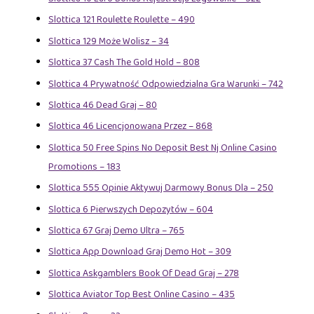
Slottica 121 Roulette Roulette – 490
Slottica 129 Może Wolisz – 34
Slottica 37 Cash The Gold Hold – 808
Slottica 4 Prywatność Odpowiedzialna Gra Warunki – 742
Slottica 46 Dead Graj – 80
Slottica 46 Licencjonowana Przez – 868
Slottica 50 Free Spins No Deposit Best Nj Online Casino
Promotions – 183
Slottica 555 Opinie Aktywuj Darmowy Bonus Dla – 250
Slottica 6 Pierwszych Depozytów – 604
Slottica 67 Graj Demo Ultra – 765
Slottica App Download Graj Demo Hot – 309
Slottica Askgamblers Book Of Dead Graj – 278
Slottica Aviator Top Best Online Casino – 435