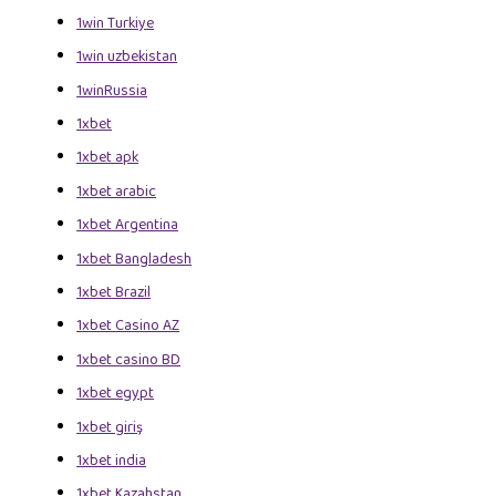
1win Turkiye
1win uzbekistan
1winRussia
1xbet
1xbet apk
1xbet arabic
1xbet Argentina
1xbet Bangladesh
1xbet Brazil
1xbet Casino AZ
1xbet casino BD
1xbet egypt
1xbet giriş
1xbet india
1xbet Kazahstan