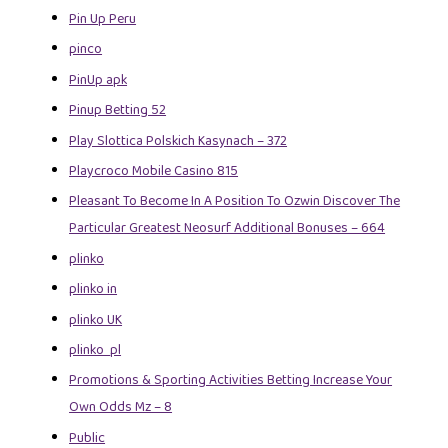
Pin Up Peru
pinco
PinUp apk
Pinup Betting 52
Play Slottica Polskich Kasynach – 372
Playcroco Mobile Casino 815
Pleasant To Become In A Position To Ozwin Discover The
Particular Greatest Neosurf Additional Bonuses – 664
plinko
plinko in
plinko UK
plinko_pl
Promotions & Sporting Activities Betting Increase Your
Own Odds Mz – 8
Public