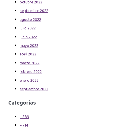
octubre 2022
septiembre 2022
agosto 2022
julio 2022
junio 2022
mayo 2022
abril 2022
marzo 2022
febrero 2022
enero 2022
septiembre 2021
Categorías
– 389
– 714