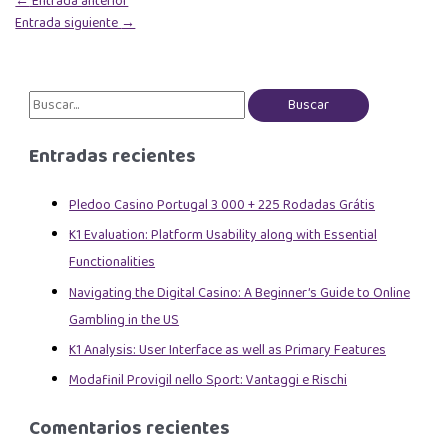
←
Entrada anterior
Entrada siguiente
→
Entradas recientes
Pledoo Casino Portugal 3 000 + 225 Rodadas Grátis
K1 Evaluation: Platform Usability along with Essential
Functionalities
Navigating the Digital Casino: A Beginner’s Guide to Online
Gambling in the US
K1 Analysis: User Interface as well as Primary Features
Modafinil Provigil nello Sport: Vantaggi e Rischi
Comentarios recientes