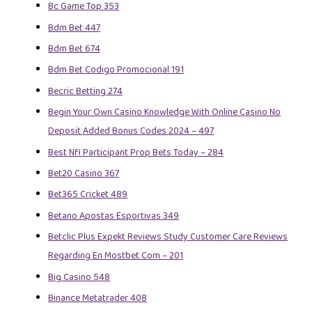
Bc Game Top 353
Bdm Bet 447
Bdm Bet 674
Bdm Bet Codigo Promocional 191
Becric Betting 274
Begin Your Own Casino Knowledge With Online Casino No
Deposit Added Bonus Codes 2024 – 497
Best Nfl Participant Prop Bets Today – 284
Bet20 Casino 367
Bet365 Cricket 489
Betano Apostas Esportivas 349
Betclic Plus Expekt Reviews Study Customer Care Reviews
Regarding En Mostbet Com – 201
Big Casino 548
Binance Metatrader 408