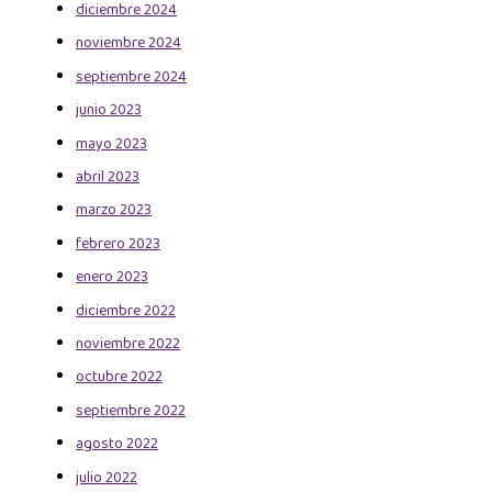
diciembre 2024
noviembre 2024
septiembre 2024
junio 2023
mayo 2023
abril 2023
marzo 2023
febrero 2023
enero 2023
diciembre 2022
noviembre 2022
octubre 2022
septiembre 2022
agosto 2022
julio 2022