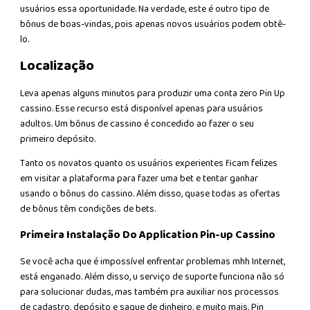
usuários essa oportunidade. Na verdade, este é outro tipo de
bônus de boas-vindas, pois apenas novos usuários podem obtê-
lo.
Localização
Leva apenas alguns minutos para produzir uma conta zero Pin Up
cassino. Esse recurso está disponível apenas para usuários
adultos. Um bônus de cassino é concedido ao fazer o seu
primeiro depósito.
Tanto os novatos quanto os usuários experientes ficam felizes
em visitar a plataforma para fazer uma bet e tentar ganhar
usando o bônus do cassino. Além disso, quase todas as ofertas
de bônus têm condições de bets.
Primeira Instalação Do Application Pin-up Cassino
Se você acha que é impossível enfrentar problemas mhh Internet,
está enganado. Além disso, u serviço de suporte funciona não só
para solucionar dudas, mas também pra auxiliar nos processos
de cadastro, depósito e saque de dinheiro, e muito mais. Pin