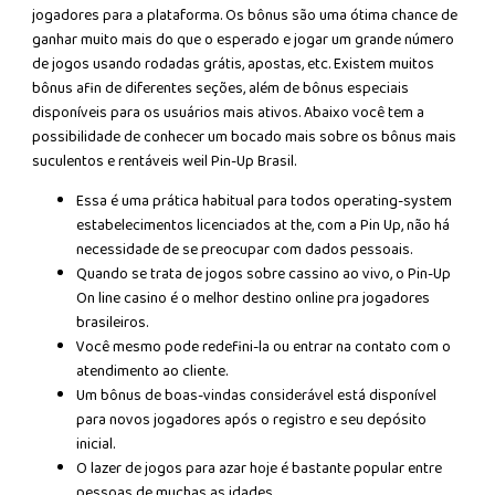
jogadores para a plataforma. Os bônus são uma ótima chance de
ganhar muito mais do que o esperado e jogar um grande número
de jogos usando rodadas grátis, apostas, etc. Existem muitos
bônus afin de diferentes seções, além de bônus especiais
disponíveis para os usuários mais ativos. Abaixo você tem a
possibilidade de conhecer um bocado mais sobre os bônus mais
suculentos e rentáveis weil Pin-Up Brasil.
Essa é uma prática habitual para todos operating-system
estabelecimentos licenciados at the, com a Pin Up, não há
necessidade de se preocupar com dados pessoais.
Quando se trata de jogos sobre cassino ao vivo, o Pin-Up
On line casino é o melhor destino online pra jogadores
brasileiros.
Você mesmo pode redefini-la ou entrar na contato com o
atendimento ao cliente.
Um bônus de boas-vindas considerável está disponível
para novos jogadores após o registro e seu depósito
inicial.
O lazer de jogos para azar hoje é bastante popular entre
pessoas de muchas as idades.