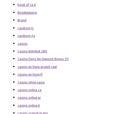
book of ra it
Bookkeeping
Brand
casibom tr
casibom-tg
casino
Casino Bdmbet 285
Casino Days No Deposit Bonus 55
casino en ligne argent reel
casino en ligne fr
Casino ohne oasis
casino onlina ca
casino online ar
casinò online it
casino svensk licens