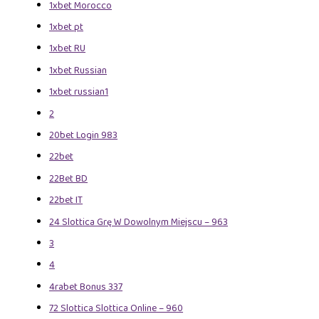
1xbet Morocco
1xbet pt
1xbet RU
1xbet Russian
1xbet russian1
2
20bet Login 983
22bet
22Bet BD
22bet IT
24 Slottica Grę W Dowolnym Miejscu – 963
3
4
4rabet Bonus 337
72 Slottica Slottica Online – 960