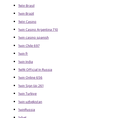
1Win Brasil
1win Brazil
1Win Casino
1win Casino Argentina 710
1win casino spanish
1win Chile 697
1win fr
1win India
1WIN Official In Russia
1win Online 656
1win Sign Up 261
1win Turkiye
1win uzbekistan
1winRussia
1xbet