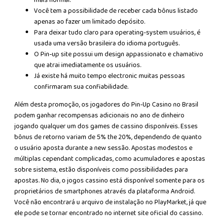
mais normal.
Você tem a possibilidade de receber cada bônus listado
apenas ao fazer um limitado depósito.
Para deixar tudo claro para operating-system usuários, é
usada uma versão brasileira do idioma português.
O Pin-up site possui um design appassionato e chamativo
que atrai imediatamente os usuários.
Já existe há muito tempo electronic muitas pessoas
confirmaram sua confiabilidade.
Além desta promoção, os jogadores do Pin-Up Casino no Brasil
podem ganhar recompensas adicionais no ano de dinheiro
jogando qualquer um dos games de cassino disponíveis. Esses
bônus de retorno variam de 5% the 20%, dependendo de quanto
o usuário aposta durante a new sessão. Apostas modestos e
múltiplas cependant complicadas, como acumuladores e apostas
sobre sistema, estão disponíveis como possibilidades para
apostas. No dia, o jogos cassino está disponível somente para os
proprietários de smartphones através da plataforma Android.
Você não encontrará u arquivo de instalação no PlayMarket, já que
ele pode se tornar encontrado no internet site oficial do cassino.