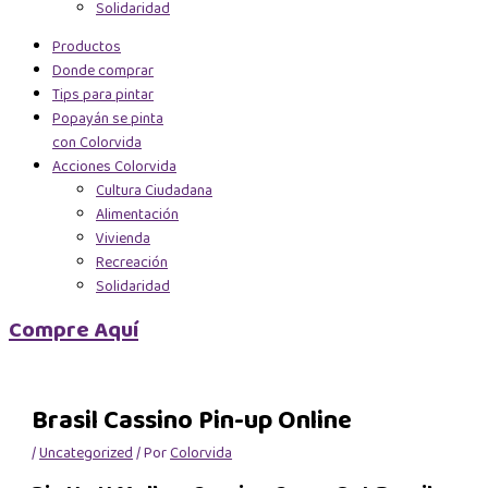
Solidaridad
Productos
Donde comprar
Tips para pintar
Popayán se pinta
con Colorvida
Acciones Colorvida
Cultura Ciudadana
Alimentación
Vivienda
Recreación
Solidaridad
Compre Aquí
Brasil Cassino Pin-up Online
/
Uncategorized
/ Por
Colorvida