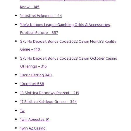
Know – 145
"mostbet Wikipedia – 44
"Uefa Nations League Gambling Odds & Accessories,
Football Europe – 857
$75 No Deposit Bonus Code 2022 Ozwin Month’S Koality
Game – 140
$75 No Deposit Bonus Code 2023 Ozwin October Casino
Offerings – 316
10cric Betting 940
10cricbet 568
13 Slottica Darmowy Prezent – 219
17 Slottica Każdego Gracza – 344
1w
1win Apuestas 91
1Win AZ Casino