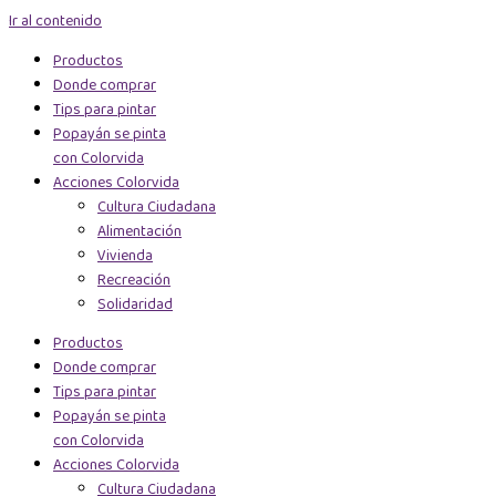
Ir al contenido
Productos
Donde comprar
Tips para pintar
Popayán se pinta
con Colorvida
Acciones Colorvida
Cultura Ciudadana
Alimentación
Vivienda
Recreación
Solidaridad
Productos
Donde comprar
Tips para pintar
Popayán se pinta
con Colorvida
Acciones Colorvida
Cultura Ciudadana