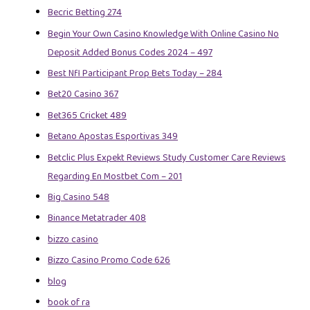
Becric Betting 274
Begin Your Own Casino Knowledge With Online Casino No
Deposit Added Bonus Codes 2024 – 497
Best Nfl Participant Prop Bets Today – 284
Bet20 Casino 367
Bet365 Cricket 489
Betano Apostas Esportivas 349
Betclic Plus Expekt Reviews Study Customer Care Reviews
Regarding En Mostbet Com – 201
Big Casino 548
Binance Metatrader 408
bizzo casino
Bizzo Casino Promo Code 626
blog
book of ra