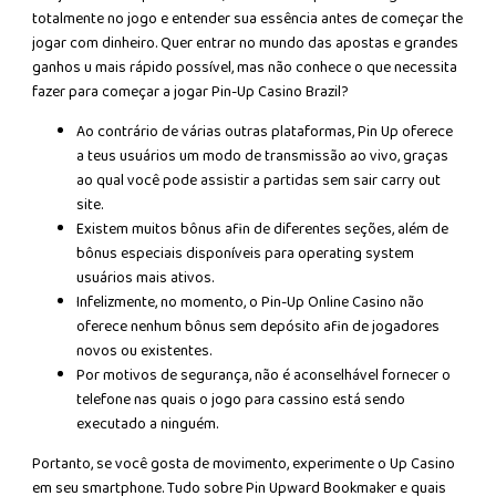
totalmente no jogo e entender sua essência antes de começar the
jogar com dinheiro. Quer entrar no mundo das apostas e grandes
ganhos u mais rápido possível, mas não conhece o que necessita
fazer para começar a jogar Pin-Up Casino Brazil?
Ao contrário de várias outras plataformas, Pin Up oferece
a teus usuários um modo de transmissão ao vivo, graças
ao qual você pode assistir a partidas sem sair carry out
site.
Existem muitos bônus afin de diferentes seções, além de
bônus especiais disponíveis para operating system
usuários mais ativos.
Infelizmente, no momento, o Pin-Up Online Casino não
oferece nenhum bônus sem depósito afin de jogadores
novos ou existentes.
Por motivos de segurança, não é aconselhável fornecer o
telefone nas quais o jogo para cassino está sendo
executado a ninguém.
Portanto, se você gosta de movimento, experimente o Up Casino
em seu smartphone. Tudo sobre Pin Upward Bookmaker e quais