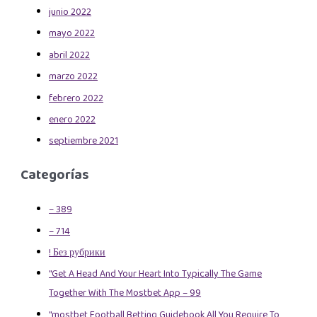
junio 2022
mayo 2022
abril 2022
marzo 2022
febrero 2022
enero 2022
septiembre 2021
Categorías
– 389
– 714
! Без рубрики
"Get A Head And Your Heart Into Typically The Game
Together With The Mostbet App – 99
"mostbet Football Betting Guidebook All You Require To