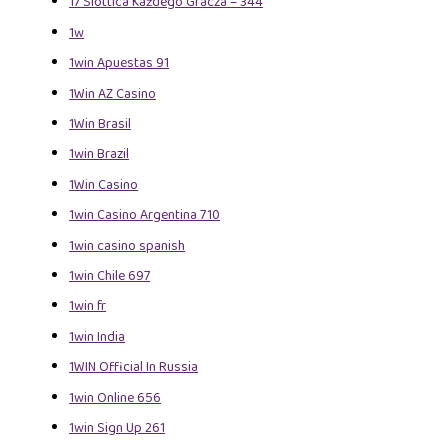
17 Slottica Każdego Gracza – 344
1w
1win Apuestas 91
1Win AZ Casino
1Win Brasil
1win Brazil
1Win Casino
1win Casino Argentina 710
1win casino spanish
1win Chile 697
1win fr
1win India
1WIN Official In Russia
1win Online 656
1win Sign Up 261