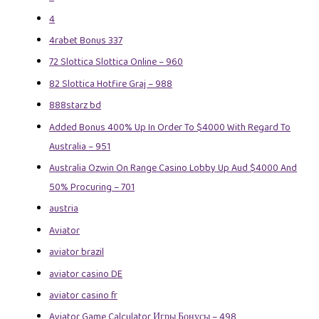
4
4rabet Bonus 337
72 Slottica Slottica Online – 960
82 Slottica Hotfire Graj – 988
888starz bd
Added Bonus 400% Up In Order To $4000 With Regard To
Australia – 951
Australia Ozwin On Range Casino Lobby Up Aud $4000 And
50% Procuring – 701
austria
Aviator
aviator brazil
aviator casino DE
aviator casino fr
Aviator Game Calculator Игры Бонусы – 498