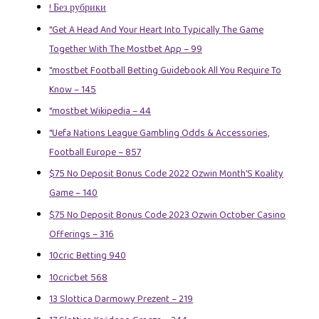
! Без рубрики
"Get A Head And Your Heart Into Typically The Game
Together With The Mostbet App – 99
"mostbet Football Betting Guidebook All You Require To
Know – 145
"mostbet Wikipedia – 44
"Uefa Nations League Gambling Odds & Accessories,
Football Europe – 857
$75 No Deposit Bonus Code 2022 Ozwin Month’S Koality
Game – 140
$75 No Deposit Bonus Code 2023 Ozwin October Casino
Offerings – 316
10cric Betting 940
10cricbet 568
13 Slottica Darmowy Prezent – 219