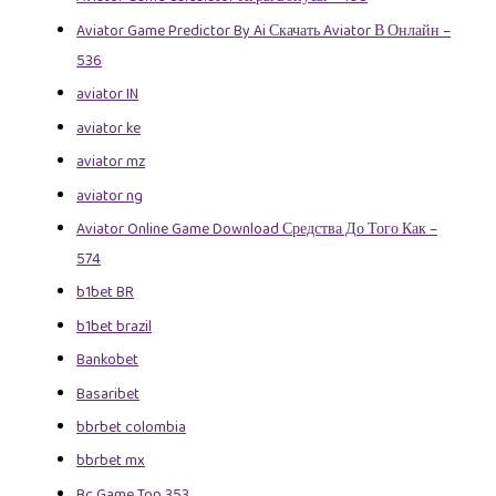
Aviator Game Predictor By Ai Скачать Aviator В Онлайн –
536
aviator IN
aviator ke
aviator mz
aviator ng
Aviator Online Game Download Средства До Того Как –
574
b1bet BR
b1bet brazil
Bankobet
Basaribet
bbrbet colombia
bbrbet mx
Bc Game Top 353