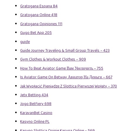
Gratogana Espana 84
Gratogana Online 418
Gratogana Opiniones 111
Gugo Bet App 205
guide
Guide Journey Traveling & Small Group Travels – 423
Gym Clothes & Workout Clothes – 909
How To Beat Aviator Game Вам Увеличить – 755
Is Aviator Game On Betway Авиатор На Деньги – 667
Jak Wypłacić Pieniądze Z Slottica Pierwszej Wpłaty – 370
Jetx Betting 434
Jogo Betfiery 698
KaravanBet Casino
Kasyno Online PL
Kasyno Slottica Opinie Kasyna Online – 569