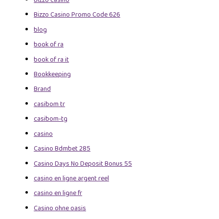
bizzo casino
Bizzo Casino Promo Code 626
blog
book of ra
book of ra it
Bookkeeping
Brand
casibom tr
casibom-tg
casino
Casino Bdmbet 285
Casino Days No Deposit Bonus 55
casino en ligne argent reel
casino en ligne fr
Casino ohne oasis