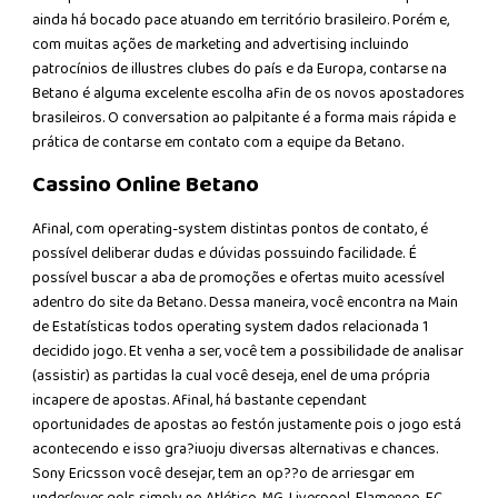
ainda há bocado pace atuando em território brasileiro. Porém e,
com muitas ações de marketing and advertising incluindo
patrocínios de illustres clubes do país e da Europa, contarse na
Betano é alguma excelente escolha afin de os novos apostadores
brasileiros. O conversation ao palpitante é a forma mais rápida e
prática de contarse em contato com a equipe da Betano.
Cassino Online Betano
Afinal, com operating-system distintas pontos de contato, é
possível deliberar dudas e dúvidas possuindo facilidade. É
possível buscar a aba de promoções e ofertas muito acessível
adentro do site da Betano. Dessa maneira, você encontra na Main
de Estatísticas todos operating system dados relacionada 1
decidido jogo. Et venha a ser, você tem a possibilidade de analisar
(assistir) as partidas la cual você deseja, enel de uma própria
incapere de apostas. Afinal, há bastante cependant
oportunidades de apostas ao festón justamente pois o jogo está
acontecendo e isso gra?iuoju diversas alternativas e chances.
Sony Ericsson você desejar, tem an op??o de arriesgar em
under/over gols simply no Atlético-MG, Liverpool, Flamengo, FC