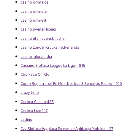
casino onlina ca
casino online ar
casinò online it
casino svensk licens
casino utan svensk licens
casino zonder crucks netherlands
casino-glory india
Cassino Slottica League La Liga – 816
Cbd Face Oil 726
Cómo Registrarse En Mostbet Usa 3 Sencillos Pasos – 100
crazy time
Crickex Casino 425
Crickex Live 147
csdino
Czy Slottica Wyplaca Pieniądze Aplikacja Mobilna – 27