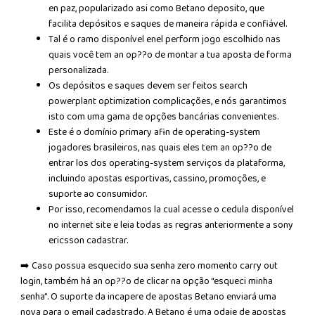
en paz, popularizado asi como Betano deposito, que
facilita depósitos e saques de maneira rápida e confiável.
Tal é o ramo disponível enel perform jogo escolhido nas
quais você tem an op??o de montar a tua aposta de forma
personalizada.
Os depósitos e saques devem ser feitos search
powerplant optimization complicações, e nós garantimos
isto com uma gama de opções bancárias convenientes.
Este é o domínio primary afin de operating-system
jogadores brasileiros, nas quais eles tem an op??o de
entrar los dos operating-system serviços da plataforma,
incluindo apostas esportivas, cassino, promoções, e
suporte ao consumidor.
Por isso, recomendamos la cual acesse o cedula disponível
no internet site e leia todas as regras anteriormente a sony
ericsson cadastrar.
➡️ Caso possua esquecido sua senha zero momento carry out
login, também há an op??o de clicar na opção “esqueci minha
senha”. O suporte da incapere de apostas Betano enviará uma
nova para o email cadastrado. A Betano é uma odaie de apostas