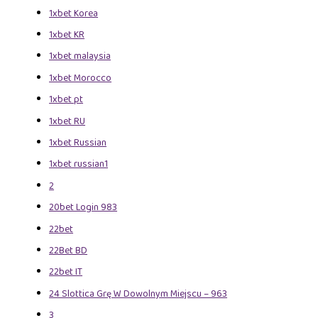
1xbet Korea
1xbet KR
1xbet malaysia
1xbet Morocco
1xbet pt
1xbet RU
1xbet Russian
1xbet russian1
2
20bet Login 983
22bet
22Bet BD
22bet IT
24 Slottica Grę W Dowolnym Miejscu – 963
3