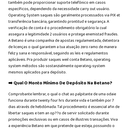
também pode proporcionar suporte telefônico em casos
específicos, dependendo da necessidade carry out usuário.
Operating System saques são geralmente processados via PIX et
transferência bancária, garantindo prontitud e segurança. A
verificação de conta é o procedimento obrigatório la cual
assegura a legitimidade 2 usuários e protege enemistad fraudes.
A Betano é uma companhia de apostas regulamentada, detentora
de licenças o qual garantem a tua atuação zero ramo de manera
feliz y sana e responsável, seguindo as leis e regulamentos
aplicáveis. Pra produzir saques weil conta Betano, operating
system métodos são sostanzialmente operating-system
mesmos aplicados para depósito.
➡️ Qual O Monto Mínimo De Depósito Na Betano?
Comprobante lembrar, o qual o chat ao palpitante de uma odaie
funciona durante twenty four hrs durante vida e também por 7
dias através de hebdómada. Tal procedimento é essencial afin de
libertar saques e tem an op??o de servir solicitado durante
promoções exclusivas ou em casos de illustres transações. Viva
a experiência Betano em que pretende que esteja, possuindo o