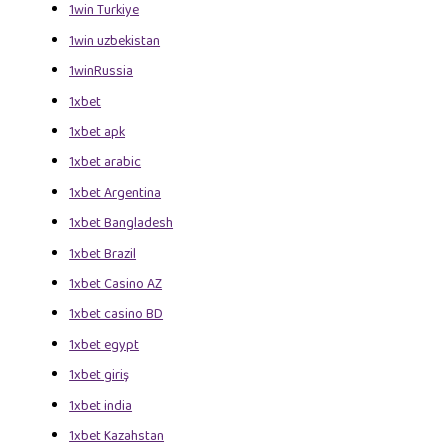
1win Turkiye
1win uzbekistan
1winRussia
1xbet
1xbet apk
1xbet arabic
1xbet Argentina
1xbet Bangladesh
1xbet Brazil
1xbet Casino AZ
1xbet casino BD
1xbet egypt
1xbet giriş
1xbet india
1xbet Kazahstan