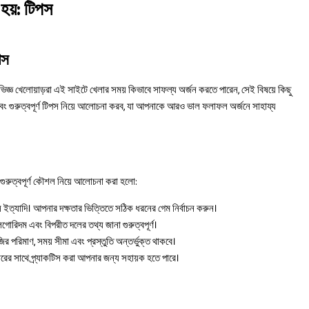
হয়: টিপস
পস
িজ্ঞ খেলোয়াড়রা এই সাইটে খেলার সময় কিভাবে সাফল্য অর্জন করতে পারেন, সেই বিষয়ে কিছু
গুরুত্বপূর্ণ টিপস নিয়ে আলোচনা করব, যা আপনাকে আরও ভাল ফলাফল অর্জনে সাহায্য
ুরুত্বপূর্ণ কৌশল নিয়ে আলোচনা করা হলো:
স ইত্যাদি। আপনার দক্ষতার ভিত্তিতে সঠিক ধরনের গেম নির্বাচন করুন।
গোরিদম এবং বিপরীত দলের তথ্য জানা গুরুত্বপূর্ণ।
 পরিমাণ, সময় সীমা এবং প্রস্তুতি অন্তর্ভুক্ত থাকবে।
রের সাথে প্র্যাকটিস করা আপনার জন্য সহায়ক হতে পারে।