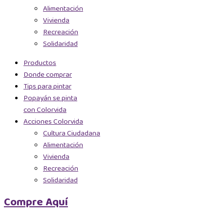
Alimentación
Vivienda
Recreación
Solidaridad
Productos
Donde comprar
Tips para pintar
Popayán se pinta
con Colorvida
Acciones Colorvida
Cultura Ciudadana
Alimentación
Vivienda
Recreación
Solidaridad
Compre Aquí