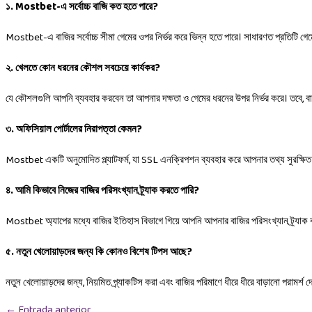
১. Mostbet-এ সর্বোচ্চ বাজি কত হতে পারে?
Mostbet-এ বাজির সর্বোচ্চ সীমা গেমের ওপর নির্ভর করে ভিন্ন হতে পারে। সাধারণত প্রতিটি গেমে
২. খেলতে কোন ধরনের কৌশল সবচেয়ে কার্যকর?
যে কৌশলগুলি আপনি ব্যবহার করবেন তা আপনার দক্ষতা ও গেমের ধরনের উপর নির্ভর করে। তবে, বাজির 
৩. অফিসিয়াল পোর্টালের নিরাপত্তা কেমন?
Mostbet একটি অনুমোদিত প্ল্যাটফর্ম, যা SSL এনক্রিপশন ব্যবহার করে আপনার তথ্য সুরক্ষিত
৪. আমি কিভাবে নিজের বাজির পরিসংখ্যান ট্র্যাক করতে পারি?
Mostbet অ্যাপের মধ্যে বাজির ইতিহাস বিভাগে গিয়ে আপনি আপনার বাজির পরিসংখ্যান ট্র্যাক
৫. নতুন খেলোয়াড়দের জন্য কি কোনও বিশেষ টিপস আছে?
নতুন খেলোয়াড়দের জন্য, নিয়মিত প্র্যাকটিস করা এবং বাজির পরিমাণে ধীরে ধীরে বাড়ানো পরামর্শ দ
←
Entrada anterior