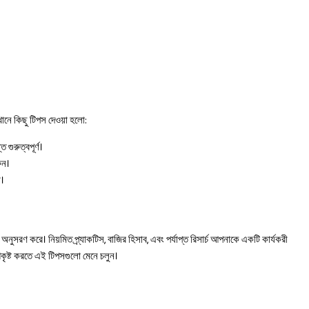
খানে কিছু টিপস দেওয়া হলো:
গুরুত্বপূর্ণ।
ুন।
া।
সরণ করে। নিয়মিত প্র্যাকটিস, বাজির হিসাব, এবং পর্যাপ্ত রিসার্চ আপনাকে একটি কার্যকরী
কৃষ্ট করতে এই টিপসগুলো মেনে চলুন।