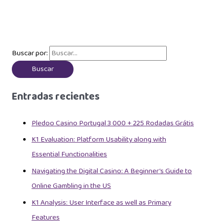
Buscar por:
Entradas recientes
Pledoo Casino Portugal 3 000 + 225 Rodadas Grátis
K1 Evaluation: Platform Usability along with
Essential Functionalities
Navigating the Digital Casino: A Beginner’s Guide to
Online Gambling in the US
K1 Analysis: User Interface as well as Primary
Features