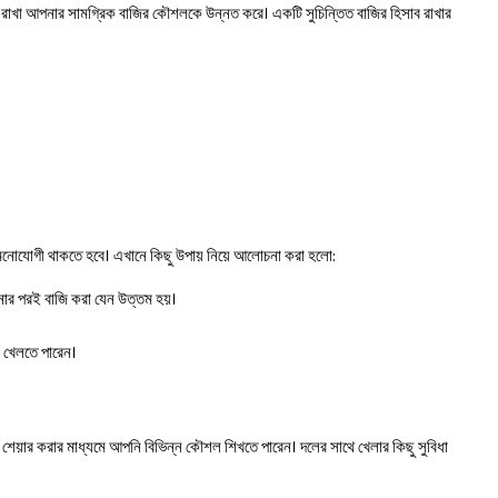
সাব রাখা আপনার সামগ্রিক বাজির কৌশলকে উন্নত করে। একটি সুচিন্তিত বাজির হিসাব রাখার
 মনোযোগী থাকতে হবে। এখানে কিছু উপায় নিয়ে আলোচনা করা হলো:
ানার পরই বাজি করা যেন উত্তম হয়।
ে খেলতে পারেন।
েয়ার করার মাধ্যমে আপনি বিভিন্ন কৌশল শিখতে পারেন। দলের সাথে খেলার কিছু সুবিধা