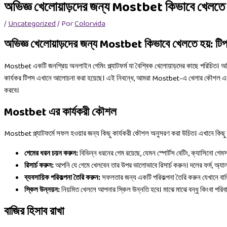
অভিজ্ঞ খেলোয়াড়দের জন্য Mostbet কিভাবে খেলতে 
/
Uncategorized
/ Por
Colorvida
অভিজ্ঞ খেলোয়াড়দের জন্য Mostbet কিভাবে খেলতে হয়: টি
Mostbet একটি জনপ্রিয় অনলাইন গেমিং প্ল্যাটফর্ম যা বৈশ্বিক খেলোয়াড়দের কাছে পরিচিত। অভ
কার্যকর টিপস এখানে আলোচনা করা হয়েছে। এই নিবন্ধে, আমরা Mostbet-এ খেলার কৌশল এবং 
করবে।
Mostbet এর কার্যকরী কৌশল
Mostbet প্ল্যাটফর্মে সফল হওয়ার জন্য কিছু কার্যকরী কৌশল অনুসরণ করা উচিত। এখানে কিছু গ
গেমের ধরন চয়ন করুন:
বিভিন্ন ধরনের গেম রয়েছে, যেমন স্পোর্টস বেটিং, ক্যাসিনো গেম
রিসার্চ করুন:
আপনি যে গেমে খেলবেন তার উপর ভালোভাবে রিসার্চ করুন। দলের ফর্ম, অ্যাল
ব্যবসায়িক পরিকল্পনা তৈরি করুন:
সফলতার জন্য একটি পরিকল্পনা তৈরি করুন যেখানে বাজির
স্কিল উন্নয়ন:
নিয়মিত খেললে আপনার স্কিল উন্নতি হবে। মাঝে মাঝে বন্ধু কিংবা পরিবা
বাজির হিসাব রাখা