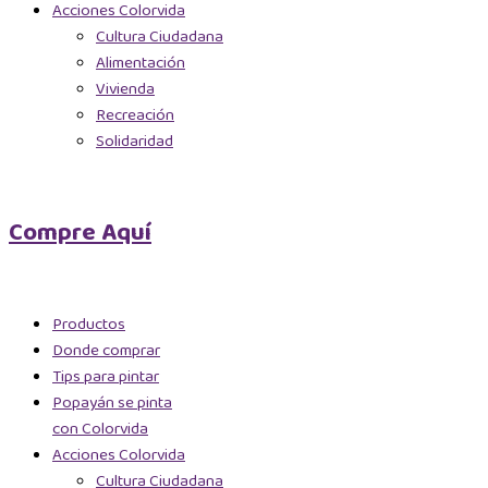
Acciones Colorvida
Cultura Ciudadana
Alimentación
Vivienda
Recreación
Solidaridad
Compre Aquí
Productos
Donde comprar
Tips para pintar
Popayán se pinta
con Colorvida
Acciones Colorvida
Cultura Ciudadana