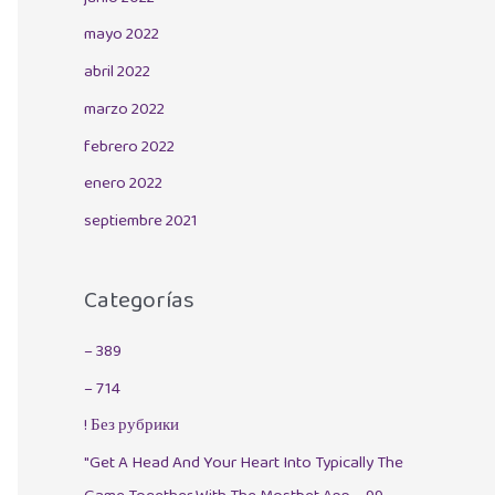
mayo 2022
abril 2022
marzo 2022
febrero 2022
enero 2022
septiembre 2021
Categorías
– 389
– 714
! Без рубрики
"Get A Head And Your Heart Into Typically The