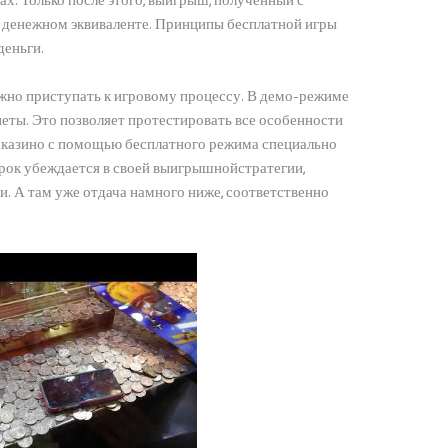
ах. Только после этого, выигрыш, полученный с
 денежном эквиваленте. Принципы бесплатной игры
деньги.
ожно приступать к игровому процессу. В демо-режиме
еты. Это позволяет протестировать все особенности
о казино с помощью бесплатного режима специально
грок убеждается в своей выигрышнойстратегии,
ги. А там уже отдача намного ниже, соответственно