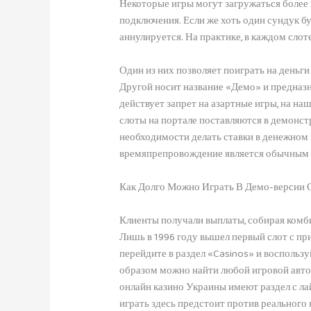
Некоторые игры могут загружаться более 
подключения. Если же хоть один сундук б
аннулируется. На практике, в каждом сло
Один из них позволяет поиграть на деньг
Другой носит название «Демо» и предназн
действует запрет на азартные игры, на на
слоты на портале поставляются в демонс
необходимости делать ставки в денежном 
времяпрепровождение является обычным 
Как Долго Можно Играть В Демо-версии 
Клиенты получали выплаты, собирая комби
Лишь в 1996 году вышел первый слот с пр
перейдите в раздел «Casinos» и воспольз
образом можно найти любой игровой авто
онлайн казино Украины имеют раздел с ла
играть здесь предстоит против реального 