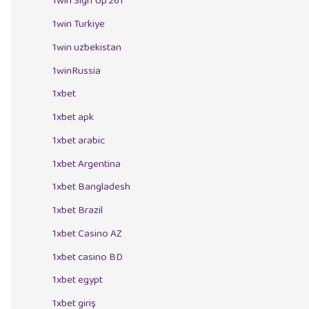
1win Sign Up 261
1win Turkiye
1win uzbekistan
1winRussia
1xbet
1xbet apk
1xbet arabic
1xbet Argentina
1xbet Bangladesh
1xbet Brazil
1xbet Casino AZ
1xbet casino BD
1xbet egypt
1xbet giriş