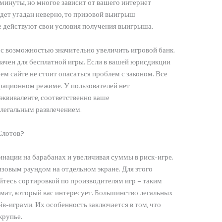
минуты, но многое зависит от вашего интернет
удет угадан неверно, то призовой выигрыш
те действуют свои условия получения выигрыша.
и с возможностью значительно увеличить игровой банк.
ачен для бесплатной игры. Если в вашей юрисдикции
шем сайте не стоит опасаться проблем с законом. Все
трационном режиме. У пользователей нет
эквиваленте, соответственно ваше
легальным развлечением.
Слотов?
нации на барабанах и увеличивая суммы в риск-игре.
изовым раундом на отдельном экране. Для этого
уйтесь сортировкой по производителям игр – таким
мат, который вас интересует. Большинство легальных
йв-играми. Их особенность заключается в том, что
крупье.