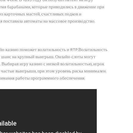
емя барабанами, которые приводились в движение при
з карточных мастей, счастливых подков и
ея поставила автоматы на массовое производство.
йн-казино поможет волатильность и RTP.Волатильность
го шанс на крупный выигрыш. Онлайн-слоты могут
 Выбирая игру казино с низкой волатильностью, игрок
 частые выигрыши, при этом уровень риска минимален.
нимания работы программного обеспечения.