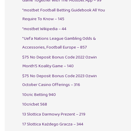
Game Together With The Mostbet App – 99
"mostbet Football Betting Guidebook All You
Require To Know – 145
"mostbet Wikipedia – 44
"Uefa Nations League Gambling Odds &
Accessories, Football Europe – 857
$75 No Deposit Bonus Code 2022 Ozwin
Month’S Koality Game – 140
$75 No Deposit Bonus Code 2023 Ozwin
October Casino Offerings – 316
10cric Betting 940
10cricbet 568
13 Slottica Darmowy Prezent – 219
17 Slottica Każdego Gracza – 344