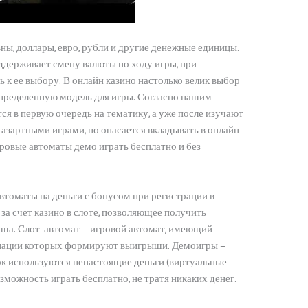
ны, доллары, евро, рубли и другие денежные единицы.
ддерживает смену валюты по ходу игры, при
 к ее выбору. В онлайн казино настолько велик выбор
определенную модель для игры. Согласно нашим
я в первую очередь на тематику, а уже после изучают
я азартными играми, но опасается вкладывать в онлайн
гровые автоматы демо играть бесплатно и без
втоматы на деньги с бонусом при регистрации в
за счет казино в слоте, позволяющее получить
ыша. Слот-автомат – игровой автомат, имеющий
нации которых формируют выигрыши. Демоигры –
вок используются ненастоящие деньги (виртуальные
зможность играть бесплатно, не тратя никаких денег.