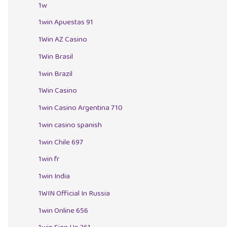
1w
1win Apuestas 91
1Win AZ Casino
1Win Brasil
1win Brazil
1Win Casino
1win Casino Argentina 710
1win casino spanish
1win Chile 697
1win fr
1win India
1WIN Official In Russia
1win Online 656