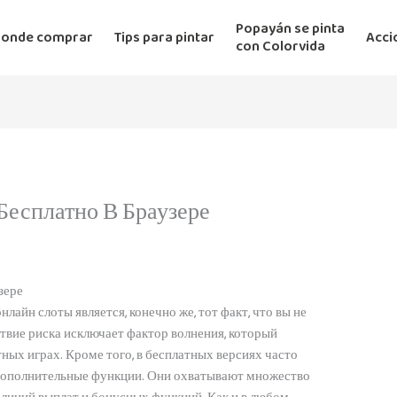
Popayán se pinta
onde comprar
Tips para pintar
Acci
con Colorvida
Бесплатно В Браузере
зере
лайн слоты является, конечно же, тот факт, что вы не
твие риска исключает фактор волнения, который
ных играх. Кроме того, в бесплатных версиях часто
 дополнительные функции. Они охватывают множество