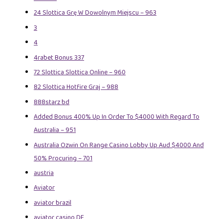
24 Slottica Grę W Dowolnym Miejscu – 963
3
4
4rabet Bonus 337
72 Slottica Slottica Online – 960
82 Slottica Hotfire Graj – 988
888starz bd
Added Bonus 400% Up In Order To $4000 With Regard To
Australia – 951
Australia Ozwin On Range Casino Lobby Up Aud $4000 And
50% Procuring – 701
austria
Aviator
aviator brazil
aviator casino DE