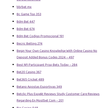
bbrbet mx
Bc Game Top 353
Bdm Bet 447
Bdm Bet 674
Bdm Bet Codigo Promocional 191
Becric Betting 274
Begin Your Own Casino Knowledge With Online Casino No
Deposit Added Bonus Codes 2024 – 497
Best Nfl Participant Prop Bets Today – 284
Bet20 Casino 367
Bet365 Cricket 489
Betano Apostas Esportivas 349
Betclic Plus Expekt Reviews Study Customer Care Reviews
Regarding En Mostbet Com – 201
Big Casino 548