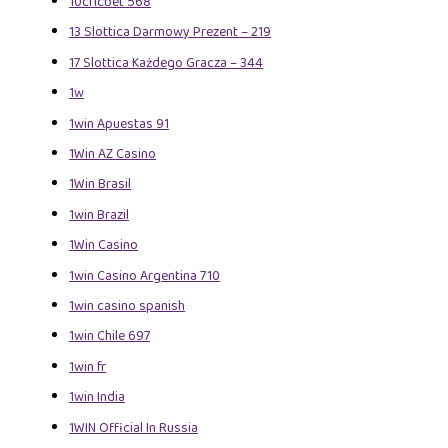
10cricbet 568
13 Slottica Darmowy Prezent – 219
17 Slottica Każdego Gracza – 344
1w
1win Apuestas 91
1Win AZ Casino
1Win Brasil
1win Brazil
1Win Casino
1win Casino Argentina 710
1win casino spanish
1win Chile 697
1win fr
1win India
1WIN Official In Russia