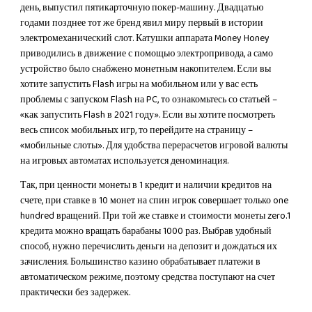
день, выпустил пятикарточную покер-машину. Двадцатью
годами позднее тот же бренд явил миру первый в истории
электромеханический слот. Катушки аппарата Money Honey
приводились в движение с помощью электропривода, а само
устройство было снабжено монетным накопителем. Если вы
хотите запустить Flash игры на мобильном или у вас есть
проблемы с запуском Flash на PC, то ознакомьтесь со статьей –
«как запустить Flash в 2021 году». Если вы хотите посмотреть
весь список мобильных игр, то перейдите на страницу –
«мобильные слоты». Для удобства перерасчетов игровой валюты
на игровых автоматах используется деноминация.
Так, при ценности монеты в 1 кредит и наличии кредитов на
счете, при ставке в 10 монет на спин игрок совершает только one
hundred вращений. При той же ставке и стоимости монеты zero.1
кредита можно вращать барабаны 1000 раз. Выбрав удобный
способ, нужно перечислить деньги на депозит и дождаться их
зачисления. Большинство казино обрабатывает платежи в
автоматическом режиме, поэтому средства поступают на счет
практически без задержек.