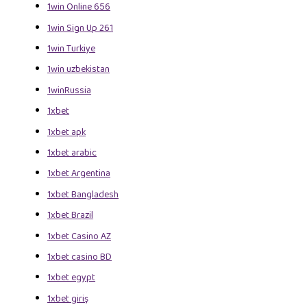
1win Online 656
1win Sign Up 261
1win Turkiye
1win uzbekistan
1winRussia
1xbet
1xbet apk
1xbet arabic
1xbet Argentina
1xbet Bangladesh
1xbet Brazil
1xbet Casino AZ
1xbet casino BD
1xbet egypt
1xbet giriş