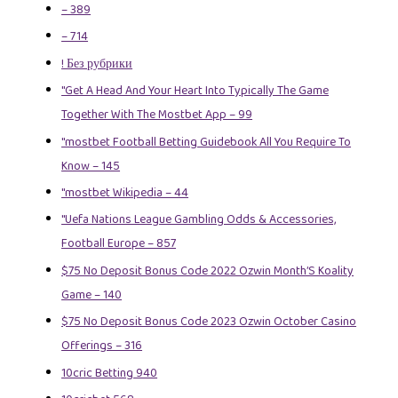
– 389
– 714
! Без рубрики
"Get A Head And Your Heart Into Typically The Game
Together With The Mostbet App – 99
"mostbet Football Betting Guidebook All You Require To
Know – 145
"mostbet Wikipedia – 44
"Uefa Nations League Gambling Odds & Accessories,
Football Europe – 857
$75 No Deposit Bonus Code 2022 Ozwin Month’S Koality
Game – 140
$75 No Deposit Bonus Code 2023 Ozwin October Casino
Offerings – 316
10cric Betting 940