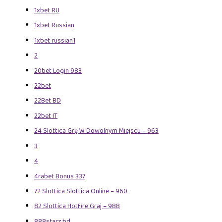
1xbet RU
1xbet Russian
1xbet russian1
2
20bet Login 983
22bet
22Bet BD
22bet IT
24 Slottica Grę W Dowolnym Miejscu – 963
3
4
4rabet Bonus 337
72 Slottica Slottica Online – 960
82 Slottica Hotfire Graj – 988
888starz bd