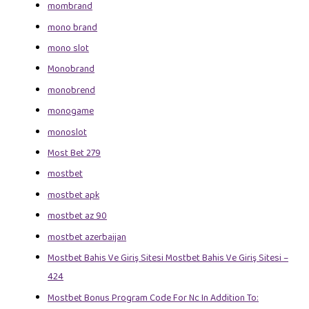
mombrand
mono brand
mono slot
Monobrand
monobrend
monogame
monoslot
Most Bet 279
mostbet
mostbet apk
mostbet az 90
mostbet azerbaijan
Mostbet Bahis Ve Giriş Sitesi Mostbet Bahis Ve Giriş Sitesi –
424
Mostbet Bonus Program Code For Nc In Addition To: