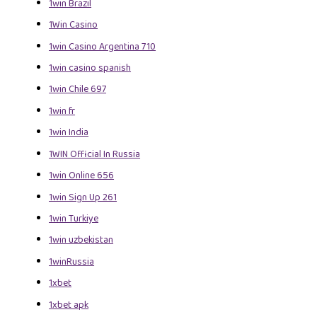
1win Brazil
1Win Casino
1win Casino Argentina 710
1win casino spanish
1win Chile 697
1win fr
1win India
1WIN Official In Russia
1win Online 656
1win Sign Up 261
1win Turkiye
1win uzbekistan
1winRussia
1xbet
1xbet apk