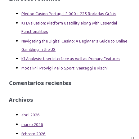
Pledoo Casino Portugal 3 000 + 225 Rodadas Grátis
K1 Evaluation: Platform Usability along with Essential
Functionalities
Navigating the Digital Casino: A Beginner’s Guide to Online
Gambling in the US
K1 Analysis: User Interface as well as Primary Features
Modafinil Provigil nello Sport: Vantaggi e Rischi
Comentarios recientes
Archivos
abril 2026
marzo 2026
febrero 2026