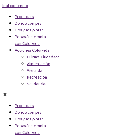
Ir al contenido
Productos
Donde comprar
Tips para pintar
Popayán se pinta
con Colorvida
Acciones Colorvida
Cultura Ciudadana
Alimentación
Vivienda
Recreación
Solidaridad
Productos
Donde comprar
Tips para pintar
Popayán se pinta
con Colorvida