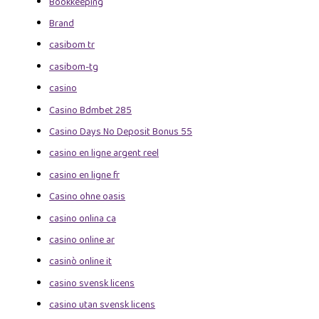
Bookkeeping
Brand
casibom tr
casibom-tg
casino
Casino Bdmbet 285
Casino Days No Deposit Bonus 55
casino en ligne argent reel
casino en ligne fr
Casino ohne oasis
casino onlina ca
casino online ar
casinò online it
casino svensk licens
casino utan svensk licens