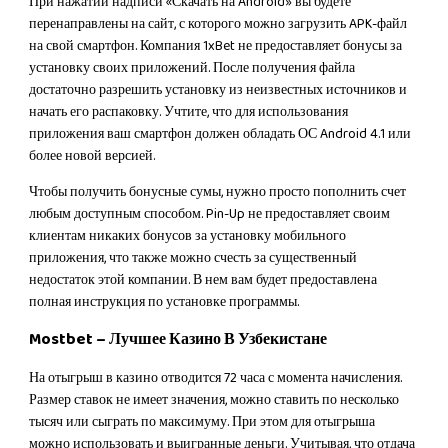
При нажатии надписи «Скачать на Android» вы будете
перенаправлены на сайт, с которого можно загрузить APK-файл
на свой смартфон. Компания 1xBet не предоставляет бонусы за
установку своих приложений. После получения файла
достаточно разрешить установку из неизвестных источников и
начать его распаковку. Учтите, что для использования
приложения ваш смартфон должен обладать ОС Android 4.1 или
более новой версией.
Чтобы получить бонусные сумы, нужно просто пополнить счет
любым доступным способом. Pin-Up не предоставляет своим
клиентам никаких бонусов за установку мобильного
приложения, что также можно счесть за существенный
недостаток этой компании. В нем вам будет предоставлена
полная инструкция по установке программы.
Mostbet – Лучшее Казино В Узбекистане
На отыгрыш в казино отводится 72 часа с момента начисления.
Размер ставок не имеет значения, можно ставить по несколько
тысяч или сыграть по максимуму. При этом для отыгрыша
можно использовать и выигранные деньги. Учитывая, что отдача