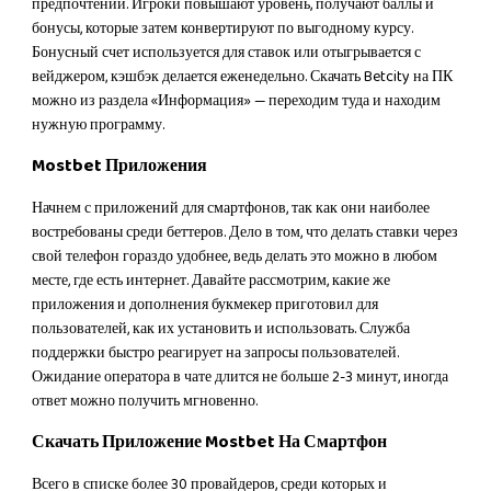
предпочтений. Игроки повышают уровень, получают баллы и
бонусы, которые затем конвертируют по выгодному курсу.
Бонусный счет используется для ставок или отыгрывается с
вейджером, кэшбэк делается еженедельно. Скачать Betcity на ПК
можно из раздела «Информация» — переходим туда и находим
нужную программу.
Mostbet Приложения
Начнем с приложений для смартфонов, так как они наиболее
востребованы среди беттеров. Дело в том, что делать ставки через
свой телефон гораздо удобнее, ведь делать это можно в любом
месте, где есть интернет. Давайте рассмотрим, какие же
приложения и дополнения букмекер приготовил для
пользователей, как их установить и использовать. Служба
поддержки быстро реагирует на запросы пользователей.
Ожидание оператора в чате длится не больше 2-3 минут, иногда
ответ можно получить мгновенно.
Скачать Приложение Mostbet На Смартфон
Всего в списке более 30 провайдеров, среди которых и