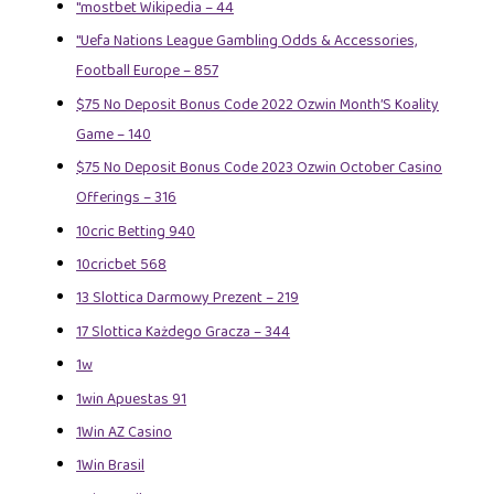
"mostbet Wikipedia – 44
"Uefa Nations League Gambling Odds & Accessories,
Football Europe – 857
$75 No Deposit Bonus Code 2022 Ozwin Month’S Koality
Game – 140
$75 No Deposit Bonus Code 2023 Ozwin October Casino
Offerings – 316
10cric Betting 940
10cricbet 568
13 Slottica Darmowy Prezent – 219
17 Slottica Każdego Gracza – 344
1w
1win Apuestas 91
1Win AZ Casino
1Win Brasil