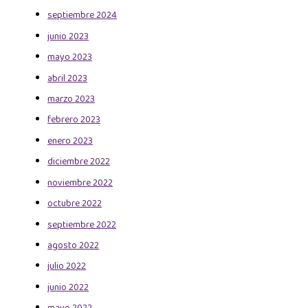
septiembre 2024
junio 2023
mayo 2023
abril 2023
marzo 2023
febrero 2023
enero 2023
diciembre 2022
noviembre 2022
octubre 2022
septiembre 2022
agosto 2022
julio 2022
junio 2022