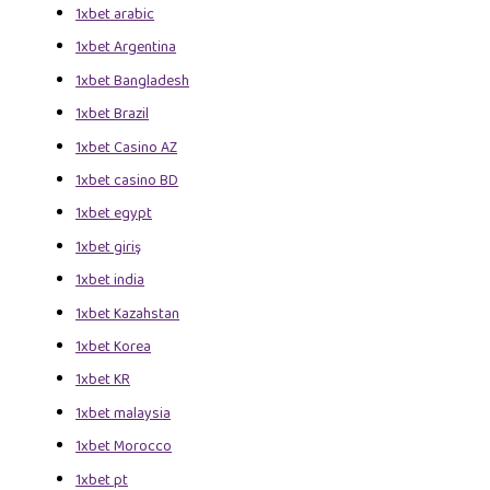
1xbet arabic
1xbet Argentina
1xbet Bangladesh
1xbet Brazil
1xbet Casino AZ
1xbet casino BD
1xbet egypt
1xbet giriş
1xbet india
1xbet Kazahstan
1xbet Korea
1xbet KR
1xbet malaysia
1xbet Morocco
1xbet pt