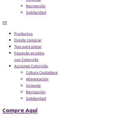
Recreación
Solidaridad
Productos
Donde comprar
Tips para pintar
Popayán se pinta
con Colorvida
Acciones Colorvida
Cultura Ciudadana
Alimentación
Vivienda
Recreación
Solidaridad
Compre Aquí