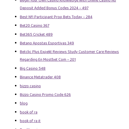
Begin Your Own Casino Knowledge With Online Casino No
Deposit Added Bonus Codes 2024 – 497
Best Nfl Participant Prop Bets Today – 284
Bet20 Casino 367
Bet365 Cricket 489
Betano Apostas Esportivas 349
Betclic Plus Expekt Reviews Study Customer Care Reviews
Regarding En Mostbet Com – 201
Big Casino 548
Binance Metatrader 408
bizzo casino
Bizzo Casino Promo Code 626
blog
book of ra
book of ra it