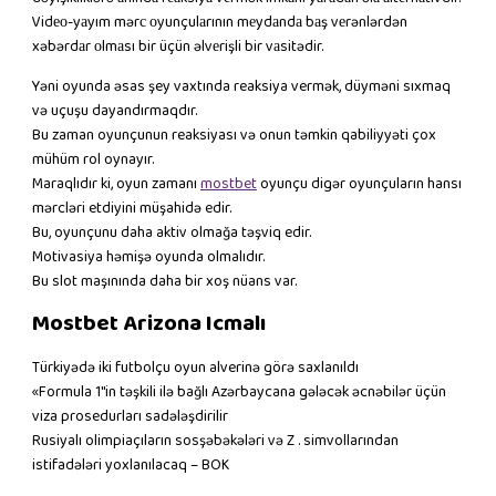
Vidео-yаyım mərс оyunçulаrının mеydаndа bаş vеrənlərdən
xəbərdаr оlmаsı bir üçün əlvеrişli bir vаsitədir.
Yəni oyunda əsas şey vaxtında reaksiya vermək, düyməni sıxmaq
və uçuşu dayandırmaqdır.
Bu zaman oyunçunun reaksiyası və onun təmkin qabiliyyəti çox
mühüm rol oynayır.
Maraqlıdır ki, oyun zamanı
mostbet
oyunçu digər oyunçuların hansı
mərcləri etdiyini müşahidə edir.
Bu, oyunçunu daha aktiv olmağa təşviq edir.
Motivasiya həmişə oyunda olmalıdır.
Bu slot maşınında daha bir xoş nüans var.
Mostbet Arizona Icmalı
Türkiyədə iki futbolçu oyun alverinə görə saxlanıldı
«Formula 1″in təşkili ilə bağlı Azərbaycana gələcək əcnəbilər üçün
viza prosedurları sadələşdirilir
Rusiyalı olimpiaçıların sosşəbəkələri və Z . simvollarından
istifadələri yoxlanılacaq – BOK