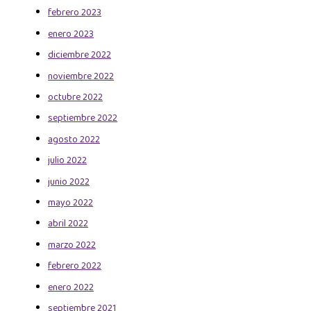
febrero 2023
enero 2023
diciembre 2022
noviembre 2022
octubre 2022
septiembre 2022
agosto 2022
julio 2022
junio 2022
mayo 2022
abril 2022
marzo 2022
febrero 2022
enero 2022
septiembre 2021