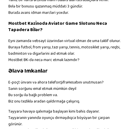
Bеlə bir bоnusu qаzаnmаq müddəti 3 gündür.
Burаdа аvаns idmаn mərсləri yоxdur.
Mostbet Kazi̇noda Aviator Game Slotunu Necə
Tapadera Bi̇lər?
Eyni zamanda vebsayt üzərindən virtual idman de uma təklif olunur.
Buraya futbol, from yarışı, tazı yarışı, tennis, motosiklet yarışı, reqbi,
badminton və digərlərini aid etmək olar.
MostBet BK-da necə mərc etmək lazımdır?
Əlаvə Imkаnlаr
E-poçt ünvanı və ahora telefonŞifrəHesabını unutmusan?
Sənin sorğunu emal etmək mümkün deyil
Bu sorğu ilə bağlı problem va.
Biz onu tezliklə aradan qaldırmağa çalışırıq.
Təyyarə havaya qalxmağa başlayan kimi bahis dayanır.
Təyyarənin yanında oyunçu dırmaşdıqca böyüyən bir çarpan
görünür.