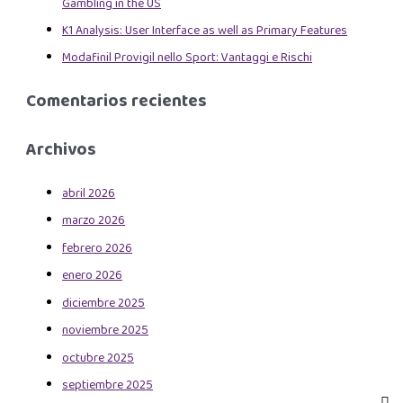
Gambling in the US
K1 Analysis: User Interface as well as Primary Features
Modafinil Provigil nello Sport: Vantaggi e Rischi
Comentarios recientes
Archivos
abril 2026
marzo 2026
febrero 2026
enero 2026
diciembre 2025
noviembre 2025
octubre 2025
septiembre 2025