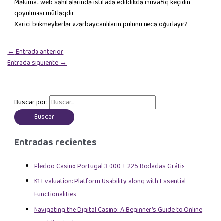
Məlumat web səhifələrində istifadə edildikdə müvafiq keçidin
qoyulması mütləqdir.
Xarici bukmeykerlər azərbaycanlıların pulunu necə oğurlayır?
←
Entrada anterior
Entrada siguiente
→
Buscar por:
Entradas recientes
Pledoo Casino Portugal 3 000 + 225 Rodadas Grátis
K1 Evaluation: Platform Usability along with Essential
Functionalities
Navigating the Digital Casino: A Beginner’s Guide to Online