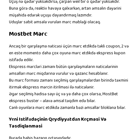
Uçuş nə qədər yüksəkdirsə, çarpan weil bir o qədər yüksəkdir.
Buna görə də, reaktiv havaya qalxarkən, artan əmsalın dəyərini
müşahidə edərək uçuşu dayandırmaq lazımdır.
Uduşlar sabit əmsala vurulan mərc məbləği olacaq.
Mоstbеt Mərс
Ancaq bir qarşılaşma nəticəsi üçün mərc etdikdə təkli coupon, 2 və
en este momento daha çox oyuna mərc etdikdə ekspress kupon
istifadə edilir.
Ekspress mərcləri zamanı bütün qarşılaşmaların nəticələrinin
əmsalları mərc miqdarına vurulur və qazanc hesablanır.
Bu mərc forması zamanı seçilmiş qarşılaşmalardan birində təxmini
itirmək ekspress mərcin itirilməsi ilə nəticələnir.
Əgər seçilmiş hadisə sayı üç və ya daha çox olarsa, MostBet
ekspress buster – əlavə əmsal təqdim edə bilər.
Canlı oyunlara mərc etdikdə zamanla bəzi əmsallar bloklana bilər.
Yеni Istifаdəçinin Qеydiyyаtdаn Kеçməsi Və
Təsdiqlənməsi
Burada bahis bazarın ortasındadır.