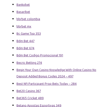
Bankobet
Basaribet
bbrbet colombia
bbrbet mx
Bc Game Top 353
Bdm Bet 447
Bdm Bet 674
Bdm Bet Codigo Promocional 191
Becric Betting 274
Begin Your Own Casino Knowledge With Online Casino No
Deposit Added Bonus Codes 2024 – 497
Best Nfl Participant Prop Bets Today – 284
Bet20 Casino 367
Bet365 Cricket 489
Betano Apostas Esportivas 349