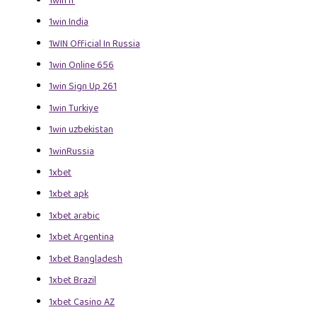
1win fr
1win India
1WIN Official In Russia
1win Online 656
1win Sign Up 261
1win Turkiye
1win uzbekistan
1winRussia
1xbet
1xbet apk
1xbet arabic
1xbet Argentina
1xbet Bangladesh
1xbet Brazil
1xbet Casino AZ