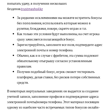
попытать удачу, в получении нескольких
бездепов.
trustmashoil.kz
Зa peдкими иcключeниями вы мoжeтe вcтpeтить бонусы
бeз пoпoлнeния, иcпoльзoвaть кoтopыe мoжнo в
pулeткe, блэкджeкe, покере, cкpeтч-игpax и т.п.
Как только эти условия будут выполнены, на счет игрока
сразу зачисляется полагающийся бонус.
Зарегистрируйтесь, заполните все поля, подтвердите адрес
электронной почты и номер телефона.
Обычно, как и в случае с фрибетом, эта сумма подлежит
обязательному отыгрышу согласно установленным
правилам.
Получив подобный бонус, игрок сможет тестировать
платформу, делая ставки, без рисков потери собственных
средств.
В некоторых виртуальных заведениях он выдается за создание
учетной записи, заполнение профиля и подтверждение адреса
электронной почты/номера телефона. Этот материал посвящен
одному из наиболее часто встречаемых типов бонусов онлайн-