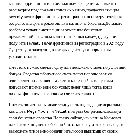
казино – фриспинам или бесплатным вращениям. Ниже мы
рассмотрим предложения топовых казино, предоставляющие
seventy seven фриспинов за регистрацию по номеру телефона
без депозита для игроков онлайн казино из Украины. Детально
разберем условия активации и отыгрыша бонусных
предложений и в самом конце статьи подскажем, где лучше
получить seventy seven фриспинов за регистрацию в 2021 году.
Существуют заведения, в которых действуют нормальные
условия отыгрыша.
Для этого нужно сделать одну или несколько ставок по условиям
бонуса. Средства с бонусного счета могут использоваться
одновременно с основным счетом клиента. Часто правила
допускают применение бонусных денег лишь тогда, когда
личные финансы на основном счете исчерпаны.
После зачисления вы можете запускать подходящие игры, такие
как слоты Mega Moolah и NetEnt, и играть без риска, используя
свои бонусные средства. На таких сайтах, как казино Космолот
или Слотокинг, нет требований по отыгрышу, а это означает, что
вы можете мгновенно обналичить любой выигрыш от своих