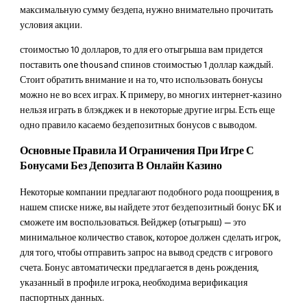
максимальную сумму бездепа, нужно внимательно прочитать
условия акции.
стоимостью 10 долларов, то для его отыгрыша вам придется
поставить one thousand спинов стоимостью 1 доллар каждый.
Стоит обратить внимание и на то, что использовать бонусы
можно не во всех играх. К примеру, во многих интернет-казино
нельзя играть в блэкджек и в некоторые другие игры. Есть еще
одно правило касаемо бездепозитных бонусов с выводом.
Основные Правила И Ограничения При Игре С
Бонусами Без Депозита В Онлайн Казино
Некоторые компании предлагают подобного рода поощрения, в
нашем списке ниже, вы найдете этот бездепозитный бонус БК и
сможете им воспользоваться. Вейджер (отыгрыш) — это
минимальное количество ставок, которое должен сделать игрок,
для того, чтобы отправить запрос на вывод средств с игрового
счета. Бонус автоматически предлагается в день рождения,
указанный в профиле игрока, необходима верификация
паспортных данных.