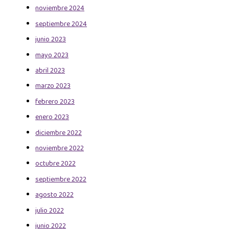
noviembre 2024
septiembre 2024
junio 2023
mayo 2023
abril 2023
marzo 2023
febrero 2023
enero 2023
diciembre 2022
noviembre 2022
octubre 2022
septiembre 2022
agosto 2022
julio 2022
junio 2022