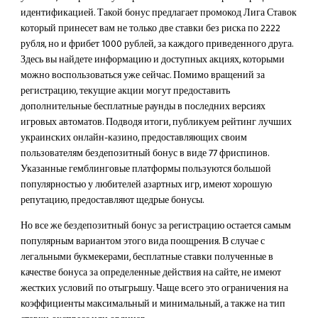
идентификацией. Такой бонус предлагает промокод Лига Ставок
который принесет вам не только две ставки без риска по 2222
рубля, но и фрибет 1000 рублей, за каждого приведенного друга.
Здесь вы найдете информацию и доступных акциях, которыми
можно воспользоваться уже сейчас. Помимо вращений за
регистрацию, текущие акции могут предоставить
дополнительные бесплатные раунды в последних версиях
игровых автоматов. Подводя итоги, публикуем рейтинг лучших
украинских онлайн-казино, предоставляющих своим
пользователям бездепозитный бонус в виде 77 фриспинов.
Указанные гемблинговые платформы пользуются большой
популярностью у любителей азартных игр, имеют хорошую
репутацию, предоставляют щедрые бонусы.
Но все же бездепозитный бонус за регистрацию остается самым
популярным вариантом этого вида поощрения. В случае с
легальными букмекерами, бесплатные ставки полученные в
качестве бонуса за определенные действия на сайте, не имеют
жестких условий по отыгрышу. Чаще всего это ограничения на
коэффициенты максимальный и минимальный, а также на тип