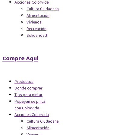
Acciones Colorvida
Cultura Ciudadana
Alimentación
Vivienda
Recreación
Solidaridad
Compre Aquí
Productos
Donde comprar
Tips para pintar
Popayán se pinta
con Colorvida
Acciones Colorvida
Cultura Ciudadana
Alimentación
Vivienda