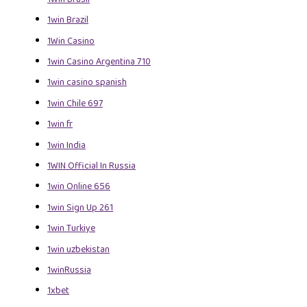
1win Brazil
1Win Casino
1win Casino Argentina 710
1win casino spanish
1win Chile 697
1win fr
1win India
1WIN Official In Russia
1win Online 656
1win Sign Up 261
1win Turkiye
1win uzbekistan
1winRussia
1xbet