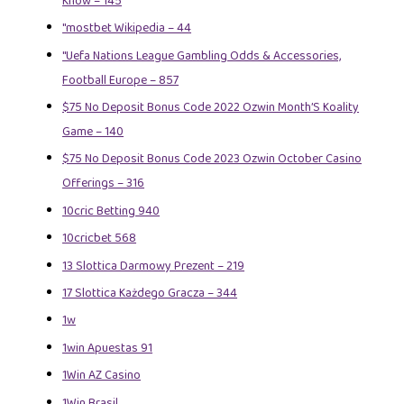
Know – 145
"mostbet Wikipedia – 44
"Uefa Nations League Gambling Odds & Accessories,
Football Europe – 857
$75 No Deposit Bonus Code 2022 Ozwin Month’S Koality
Game – 140
$75 No Deposit Bonus Code 2023 Ozwin October Casino
Offerings – 316
10cric Betting 940
10cricbet 568
13 Slottica Darmowy Prezent – 219
17 Slottica Każdego Gracza – 344
1w
1win Apuestas 91
1Win AZ Casino
1Win Brasil