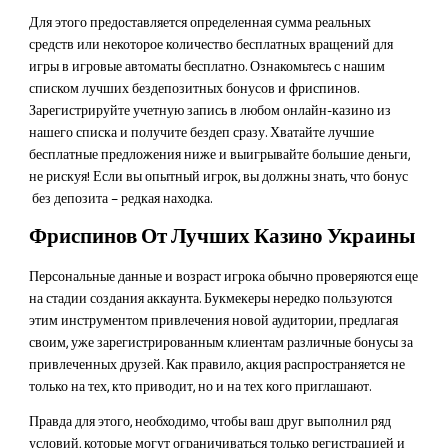
Для этого предоставляется определенная сумма реальных
средств или некоторое количество бесплатных вращений для
игры в игровые автоматы бесплатно. Ознакомьтесь с нашим
списком лучших бездепозитных бонусов и фриспинов.
Зарегистрируйте учетную запись в любом онлайн-казино из
нашего списка и получите бездеп сразу. Хватайте лучшие
бесплатные предложения ниже и выигрывайте большие деньги,
не рискуя! Если вы опытный игрок, вы должны знать, что бонус
без депозита – редкая находка.
Фриспинов От Лучших Казино Украины
Персональные данные и возраст игрока обычно проверяются еще
на стадии создания аккаунта. Букмекеры нередко пользуются
этим инструментом привлечения новой аудитории, предлагая
своим, уже зарегистрированным клиентам различные бонусы за
привлеченных друзей. Как правило, акция распространяется не
только на тех, кто приводит, но и на тех кого приглашают.
Правда для этого, необходимо, чтобы ваш друг выполнил ряд
условий, которые могут ограничиваться только регистрацией и