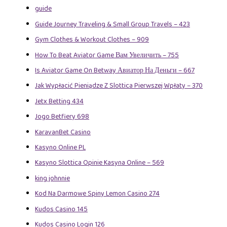
guide
Guide Journey Traveling & Small Group Travels – 423
Gym Clothes & Workout Clothes – 909
How To Beat Aviator Game Вам Увеличить – 755
Is Aviator Game On Betway Авиатор На Деньги – 667
Jak Wypłacić Pieniądze Z Slottica Pierwszej Wpłaty – 370
Jetx Betting 434
Jogo Betfiery 698
KaravanBet Casino
Kasyno Online PL
Kasyno Slottica Opinie Kasyna Online – 569
king johnnie
Kod Na Darmowe Spiny Lemon Casino 274
Kudos Casino 145
Kudos Casino Login 126