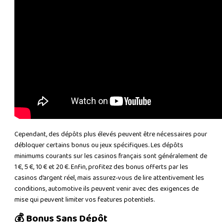
Cependant, des dépôts plus élevés peuvent être nécessaires pour
débloquer certains bonus ou jeux spécifiques. Les dépôts
minimums courants sur les casinos français sont généralement de
1 €, 5 €, 10 € et 20 €. Enfin, profitez des bonus offerts par les
casinos d’argent réel, mais assurez-vous de lire attentivement les
conditions, automotive ils peuvent venir avec des exigences de
mise qui peuvent limiter vos features potentiels.
💰 Bonus Sans Dépôt