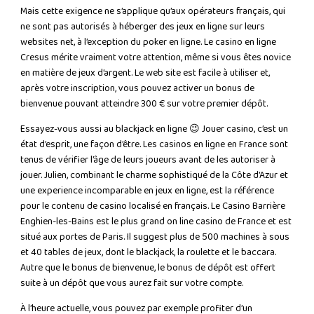
Mais cette exigence ne s’applique qu’aux opérateurs français, qui
ne sont pas autorisés à héberger des jeux en ligne sur leurs
websites net, à l’exception du poker en ligne. Le casino en ligne
Cresus mérite vraiment votre attention, même si vous êtes novice
en matière de jeux d’argent. Le web site est facile à utiliser et,
après votre inscription, vous pouvez activer un bonus de
bienvenue pouvant atteindre 300 € sur votre premier dépôt.
Essayez-vous aussi au blackjack en ligne 😉 Jouer casino, c’est un
état d’esprit, une façon d’être. Les casinos en ligne en France sont
tenus de vérifier l’âge de leurs joueurs avant de les autoriser à
jouer. Julien, combinant le charme sophistiqué de la Côte d’Azur et
une experience incomparable en jeux en ligne, est la référence
pour le contenu de casino localisé en français. Le Casino Barrière
Enghien-les-Bains est le plus grand on line casino de France et est
situé aux portes de Paris. Il suggest plus de 500 machines à sous
et 40 tables de jeux, dont le blackjack, la roulette et le baccara.
Autre que le bonus de bienvenue, le bonus de dépôt est offert
suite à un dépôt que vous aurez fait sur votre compte.
À l’heure actuelle, vous pouvez par exemple profiter d’un