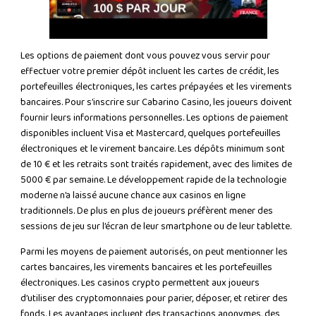
Les options de paiement dont vous pouvez vous servir pour
effectuer votre premier dépôt incluent les cartes de crédit, les
portefeuilles électroniques, les cartes prépayées et les virements
bancaires. Pour s’inscrire sur Cabarino Casino, les joueurs doivent
fournir leurs informations personnelles. Les options de paiement
disponibles incluent Visa et Mastercard, quelques portefeuilles
électroniques et le virement bancaire. Les dépôts minimum sont
de 10 € et les retraits sont traités rapidement, avec des limites de
5000 € par semaine. Le développement rapide de la technologie
moderne n’a laissé aucune chance aux casinos en ligne
traditionnels. De plus en plus de joueurs préfèrent mener des
sessions de jeu sur l’écran de leur smartphone ou de leur tablette.
Parmi les moyens de paiement autorisés, on peut mentionner les
cartes bancaires, les virements bancaires et les portefeuilles
électroniques. Les casinos crypto permettent aux joueurs
d’utiliser des cryptomonnaies pour parier, déposer, et retirer des
fonds. Les avantages incluent des transactions anonymes, des