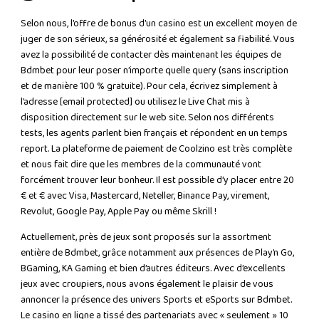
Selon nous, l’offre de bonus d’un casino est un excellent moyen de
juger de son sérieux, sa générosité et également sa fiabilité. Vous
avez la possibilité de contacter dès maintenant les équipes de
Bdmbet pour leur poser n’importe quelle query (sans inscription
et de manière 100 % gratuite). Pour cela, écrivez simplement à
l’adresse [email protected] ou utilisez le Live Chat mis à
disposition directement sur le web site. Selon nos différents
tests, les agents parlent bien français et répondent en un temps
report. La plateforme de paiement de Coolzino est très complète
et nous fait dire que les membres de la communauté vont
forcément trouver leur bonheur. Il est possible d’y placer entre 20
€ et € avec Visa, Mastercard, Neteller, Binance Pay, virement,
Revolut, Google Pay, Apple Pay ou même Skrill !
Actuellement, près de jeux sont proposés sur la assortment
entière de Bdmbet, grâce notamment aux présences de Play’n Go,
BGaming, KA Gaming et bien d’autres éditeurs. Avec d’excellents
jeux avec croupiers, nous avons également le plaisir de vous
annoncer la présence des univers Sports et eSports sur Bdmbet.
Le casino en ligne a tissé des partenariats avec « seulement » 10