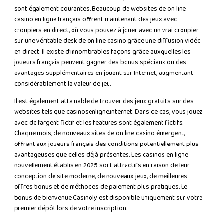
sont également courantes. Beaucoup de websites de on line
casino en ligne français offrent maintenant des jeux avec
croupiers en direct, où vous pouvez à jouer avec un vrai croupier
sur une véritable desk de on line casino grâce une diffusion vidéo
en direct. Il existe d’innombrables façons grâce auxquelles les
joueurs français peuvent gagner des bonus spéciaux ou des
avantages supplémentaires en jouant sur Internet, augmentant
considérablement la valeur de jeu.
Il est également attainable de trouver des jeux gratuits sur des
websites tels que casinosenligne.internet. Dans ce cas, vous jouez
avec de l’argent fictif et les features sont également fictifs.
Chaque mois, de nouveaux sites de on line casino émergent,
offrant aux joueurs français des conditions potentiellement plus
avantageuses que celles déjà présentes. Les casinos en ligne
nouvellement établis en 2025 sont attractifs en raison de leur
conception de site moderne, de nouveaux jeux, de meilleures
offres bonus et de méthodes de paiement plus pratiques. Le
bonus de bienvenue Casinoly est disponible uniquement sur votre
premier dépôt lors de votre inscription.