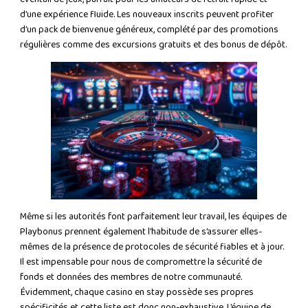
d’une expérience fluide. Les nouveaux inscrits peuvent profiter
d’un pack de bienvenue généreux, complété par des promotions
régulières comme des excursions gratuits et des bonus de dépôt.
Même si les autorités font parfaitement leur travail, les équipes de
Playbonus prennent également l’habitude de s’assurer elles-
mêmes de la présence de protocoles de sécurité fiables et à jour.
Il est impensable pour nous de compromettre la sécurité de
fonds et données des membres de notre communauté.
Évidemment, chaque casino en stay possède ses propres
spécificités et cette liste est donc non-exhaustive. L’équipe de