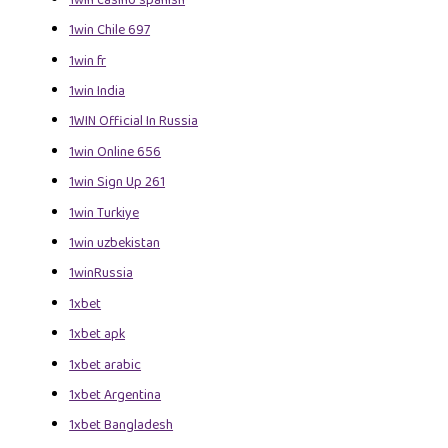
1win Chile 697
1win fr
1win India
1WIN Official In Russia
1win Online 656
1win Sign Up 261
1win Turkiye
1win uzbekistan
1winRussia
1xbet
1xbet apk
1xbet arabic
1xbet Argentina
1xbet Bangladesh