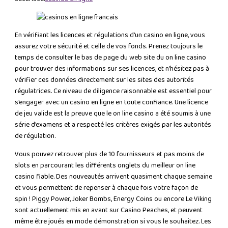
En vérifiant les licences et régulations d’un casino en ligne, vous
assurez votre sécurité et celle de vos fonds. Prenez toujours le
temps de consulter le bas de page du web site du on line casino
pour trouver des informations sur ses licences, et n’hésitez pas à
vérifier ces données directement sur les sites des autorités
régulatrices. Ce niveau de diligence raisonnable est essentiel pour
s’engager avec un casino en ligne en toute confiance. Une licence
de jeu valide est la preuve que le on line casino a été soumis à une
série d’examens et a respecté les critères exigés par les autorités
de régulation.
Vous pouvez retrouver plus de 10 fournisseurs et pas moins de
slots en parcourant les différents onglets du meilleur on line
casino fiable. Des nouveautés arrivent quasiment chaque semaine
et vous permettent de repenser à chaque fois votre façon de
spin ! Piggy Power, Joker Bombs, Energy Coins ou encore Le Viking
sont actuellement mis en avant sur Casino Peaches, et peuvent
même être joués en mode démonstration si vous le souhaitez. Les