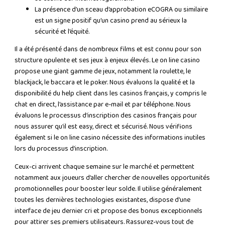
La présence d’un sceau d’approbation eCOGRA ou similaire
est un signe positif qu’un casino prend au sérieux la
sécurité et l’équité.
Il a été présenté dans de nombreux films et est connu pour son
structure opulente et ses jeux à enjeux élevés. Le on line casino
propose une giant gamme de jeux, notamment la roulette, le
blackjack, le baccara et le poker. Nous évaluons la qualité et la
disponibilité du help client dans les casinos français, y compris le
chat en direct, l’assistance par e-mail et par téléphone. Nous
évaluons le processus d’inscription des casinos français pour
nous assurer qu’il est easy, direct et sécurisé. Nous vérifions
également si le on line casino nécessite des informations inutiles
lors du processus d’inscription.
Ceux-ci arrivent chaque semaine sur le marché et permettent
notamment aux joueurs d’aller chercher de nouvelles opportunités
promotionnelles pour booster leur solde. Il utilise généralement
toutes les dernières technologies existantes, dispose d’une
interface de jeu dernier cri et propose des bonus exceptionnels
pour attirer ses premiers utilisateurs. Rassurez-vous tout de