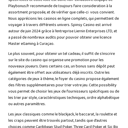
Playbonus.fr recommande de toujours faire consideration à la
assortment proposée, et de vérifier que celle-ci vous convient.
Nous apprécions les casinos en ligne complets, qui permettent de
voyager à travers différents univers. Spinsy Casino est arrivé
autour de juin 2024 grâce à l’entreprise Liernin Enterprises LTD, et
a passé de nombreux audits pour pouvoir obtenir une licence
Master eGaming à Curaçao.
Le plus souvent, pour obtenir un tel cadeau, il suffit de s’inscrire
sur le site du casino qui organise une promotion pour les
nouveaux joueurs. Dans certains cas, un bonus sans dépôt peut
également être offert aux utilisateurs déjà inscrits. Outre les
catégories de jeux à thème, le foyer du casino propose également
des filtres supplémentaires pour trier votre jeu. Cette possibility
vous permet de choisir les jeux de fournisseurs spécifiques ou de
les trier par style, caractéristiques techniques, ordre alphabétique
ou autres paramètres.
Les jeux classiques comme le blackjack, le baccarat, la roulette et
les craps peuvent être trouvés partout, tandis que d’autres
choices comme Caribbean Stud Poker, Three Card Poker et Sic Bo