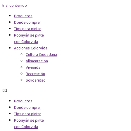
Ir al contenido
Productos
Donde comprar
Tips para pintar
Popayán se pinta
con Colorvida
Acciones Colorvida
Cultura Ciudadana
Alimentación
Vivienda
Recreación
Solidaridad
Productos
Donde comprar
Tips para pintar
Popayán se pinta
con Colorvida