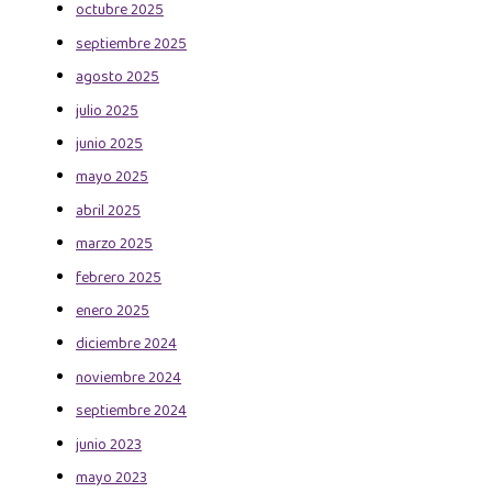
octubre 2025
septiembre 2025
agosto 2025
julio 2025
junio 2025
mayo 2025
abril 2025
marzo 2025
febrero 2025
enero 2025
diciembre 2024
noviembre 2024
septiembre 2024
junio 2023
mayo 2023