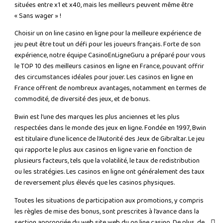
situées entre x1 et x40, mais les meilleurs peuvent même être
« Sans wager » !
Choisir un on line casino en ligne pour la meilleure expérience de
jeu peut être tout un défi pour les joueurs français. Forte de son
expérience, notre équipe CasinoEnLigneGuru a préparé pour vous
le TOP 10 des meilleurs casinos en ligne en France, pouvant offrir
des circumstances idéales pour jouer. Les casinos en ligne en
France offrent de nombreux avantages, notamment en termes de
commodité, de diversité des jeux, et de bonus.
Bwin est l’une des marques les plus anciennes et les plus
respectées dans le monde des jeux en ligne. Fondée en 1997, Bwin
est titulaire d’une licence de l’Autorité des Jeux de Gibraltar. Le jeu
qui rapporte le plus aux casinos en ligne varie en fonction de
plusieurs facteurs, tels que la volatilité, le taux de redistribution
ou les stratégies. Les casinos en ligne ont généralement des taux
de reversement plus élevés que les casinos physiques.
Toutes les situations de participation aux promotions, y compris
les règles de mise des bonus, sont prescrites à l’avance dans la
section appropriée du web site web du on line casino. De plus, de