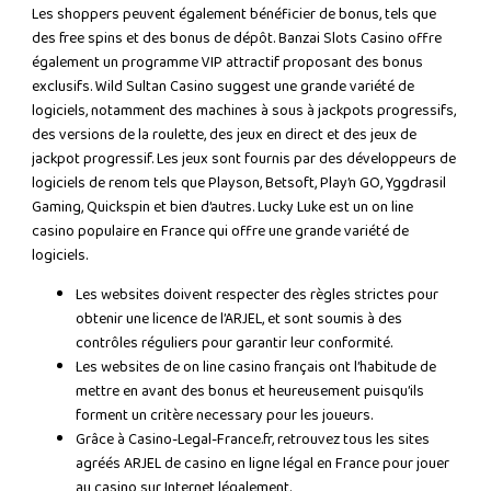
Les shoppers peuvent également bénéficier de bonus, tels que
des free spins et des bonus de dépôt. Banzai Slots Casino offre
également un programme VIP attractif proposant des bonus
exclusifs. Wild Sultan Casino suggest une grande variété de
logiciels, notamment des machines à sous à jackpots progressifs,
des versions de la roulette, des jeux en direct et des jeux de
jackpot progressif. Les jeux sont fournis par des développeurs de
logiciels de renom tels que Playson, Betsoft, Play’n GO, Yggdrasil
Gaming, Quickspin et bien d’autres. Lucky Luke est un on line
casino populaire en France qui offre une grande variété de
logiciels.
Les websites doivent respecter des règles strictes pour
obtenir une licence de l’ARJEL, et sont soumis à des
contrôles réguliers pour garantir leur conformité.
Les websites de on line casino français ont l’habitude de
mettre en avant des bonus et heureusement puisqu’ils
forment un critère necessary pour les joueurs.
Grâce à Casino-Legal-France.fr, retrouvez tous les sites
agréés ARJEL de casino en ligne légal en France pour jouer
au casino sur Internet légalement.