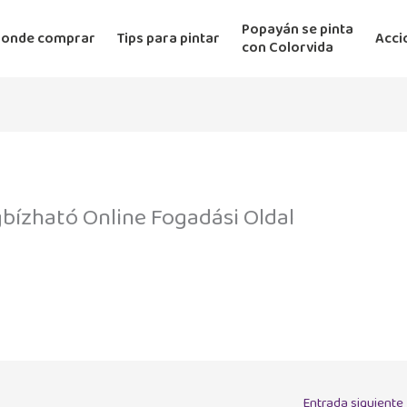
Popayán se pinta
onde comprar
Tips para pintar
Acci
con Colorvida
ízható Online Fogadási Oldal
Entrada siguiente