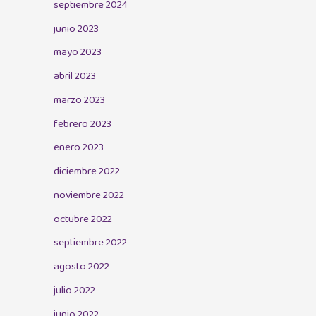
septiembre 2024
junio 2023
mayo 2023
abril 2023
marzo 2023
febrero 2023
enero 2023
diciembre 2022
noviembre 2022
octubre 2022
septiembre 2022
agosto 2022
julio 2022
junio 2022