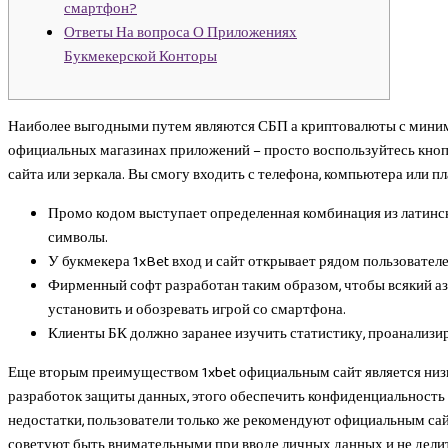
смартфон?
Ответы На вопроса О Приложениях
Букмекерской Конторы
Наиболее выгодными путем являются СБП а криптовалюты с мини
официальных магазинах приложений – просто воспользуйтесь кноп
сайта или зеркала. Вы смогу входить с телефона, компьютера или п
Промо кодом выступает определенная комбинация из латински
символы.
У букмекера 1xBet вход и сайт открывает рядом пользовател
Фирменный софт разработан таким образом, чтобы всякий аза
установить и обозревать игрой со смартфона.
Клиенты БК должно заранее изучить статистику, проанализи
Еще вторым преимуществом 1xbet официальным сайт является низк
разработок защиты данных, этого обеспечить конфиденциальность 
недостатки, пользователи только же рекомендуют официальным сай
советуют быть внимательными при вводе личных данных и не дели