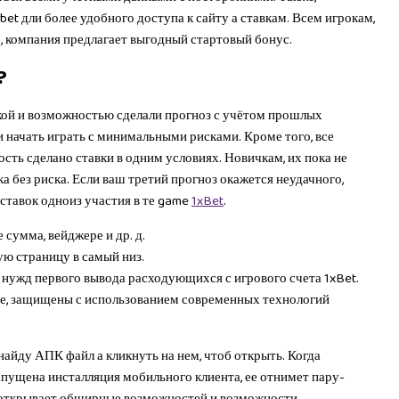
t дли более удобного доступа к сайту а ставкам. Всем игрокам,
, компания предлагает выгодный стартовый бонус.
?
кой и возможностью сделали прогноз с учётом прошлых
и начать играть с минимальными рисками. Кроме того, все
ть сделано ставки в одним условиях. Новичкам, их пока не
а без риска. Если ваш третий прогноз окажется неудачного,
 ставок одноиз участия в те game
1xBet
.
сумма, вейджере и др. д.
ую страницу в самый низ.
нужд первого вывода расходующихся с игрового счета 1xBet.
е, защищены с использованием современных технологий
 найду АПК файл а кликнуть на нем, чтоб открыть. Когда
апущена инсталляция мобильного клиента, ее отнимет пару-