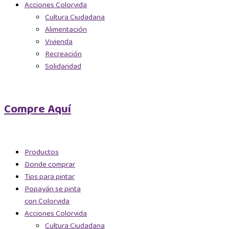
Acciones Colorvida
Cultura Ciudadana
Alimentación
Vivienda
Recreación
Solidaridad
Compre Aquí
Productos
Donde comprar
Tips para pintar
Popayán se pinta
con Colorvida
Acciones Colorvida
Cultura Ciudadana