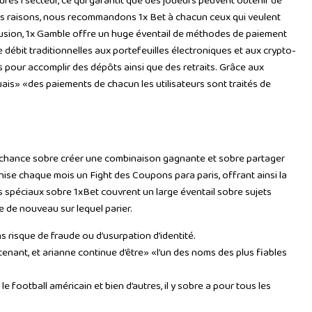
ures i secteur, ce qui garantit que des joueurs peuvent obtenir de
 ces raisons, nous recommandons 1x Bet à chacun ceux qui veulent
clusion, 1x Gamble offre un huge éventail de méthodes de paiement
 débit traditionnelles aux portefeuilles électroniques et aux crypto-
 pour accomplir des dépôts ainsi que des retraits. Grâce aux
ais» «des paiements de chacun les utilisateurs sont traités de
ne chance sobre créer une combinaison gagnante et sobre partager
anise chaque mois un Fight des Coupons para paris, offrant ainsi la
is spéciaux sobre 1xBet couvrent un large éventail sobre sujets
e de nouveau sur lequel parier.
s risque de fraude ou d’usurpation d’identité.
ntenant, et arianne continue d’être» «l’un des noms des plus fiables
e football américain et bien d’autres, il y sobre a pour tous les