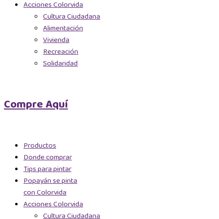
Acciones Colorvida
Cultura Ciudadana
Alimentación
Vivienda
Recreación
Solidaridad
Compre Aquí
Productos
Donde comprar
Tips para pintar
Popayán se pinta
con Colorvida
Acciones Colorvida
Cultura Ciudadana