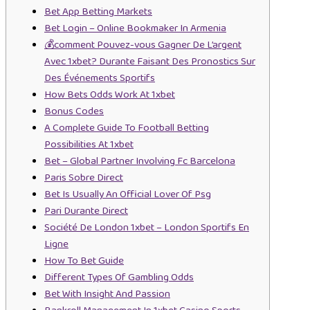
Bet App Betting Markets
Bet Login – Online Bookmaker In Armenia
💰comment Pouvez-vous Gagner De L’argent
Avec 1xbet? Durante Faisant Des Pronostics Sur
Des Événements Sportifs
How Bets Odds Work At 1xbet
Bonus Codes
A Complete Guide To Football Betting
Possibilities At 1xbet
Bet – Global Partner Involving Fc Barcelona
Paris Sobre Direct
Bet Is Usually An Official Lover Of Psg
Pari Durante Direct
Société De London 1xbet – London Sportifs En
Ligne
How To Bet Guide
Different Types Of Gambling Odds
Bet With Insight And Passion