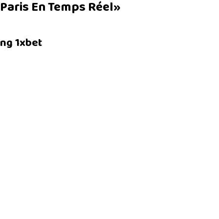
et Paris En Temps Réel»
ing 1xbet