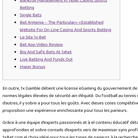
Bankroll Management In 1xbet Casino Sports
Betting
Single Bets
Bet Armenia – The Particular» «Established
Website For On Line Casino And Sports Betting
Le Site 1x Bet
Bet App Video Review
Big And Safe Bets At 1xbet
Live Betting And Funds Out
Hyper Bonus
En outre, 1x Gamble détient une license eGaming du gouvernement de C
normes légales élevées de sécurité ain d’équité. Du football au tennis
d’autres, il y sobre a pour tous les goûts. Avec dieses cotes compétitiv
proposition une expérience enrichissante pour tous les parieurs.
Grâce à une équipe d’experts passionnés et à el contenu éducatif détail
approfondies et sobre conseils d’experts vers de maximiser syns profi
1xBet com el choix idéal pour tous les types de parieurs à la recherche