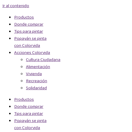
Ir al contenido
Productos
Donde comprar
Tips para pintar
Popayán se pinta
con Colorvida
Acciones Colorvida
Cultura Ciudadana
Alimentación
Vivienda
Recreación
Solidaridad
Productos
Donde comprar
Tips para pintar
Popayán se pinta
con Colorvida