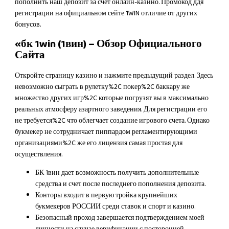
пополнить наш депозит за счет онлайн-казино. Промокод ддя
регистрации на официальном сейте 1WIN отличие от других
бонусов.
«бк 1win (1вин) – Обзор Официального
Сайта
Откройте страницу казино и нажмите предыдущий раздел. Здесь
невозможно сыграть в рулетку%2C покер%2C баккару же
множество других игр%2C которые погрузят вы в максимально
реальных атмосферу азартного заведения. Для регистрации его
не требуется%2C что облегчает создание игрового счета. Однако
букмекер не сотрудничает пиппардом регламентирующими
организациями%2C же его лицензия самая простая для
осуществления.
БК 1вин дает возможность получить дополнительные
средства и счет после последнего пополнения депозита.
Конторы входит в первую тройка крупнейших
букмекеров РОССИИ среди ставок и спорт и казино.
Безопасный проход завершается подтверждением моей