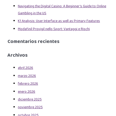
Navigating the Digital Casino: A Beginner’s Guide to Online
Gambling in the US
K1 Analysis: User Interface as well as Primary Features
Modafinil Provigil nello Sport: Vantaggi e Rischi
Comentarios recientes
Archivos
abril 2026
marzo 2026
febrero 2026
enero 2026
diciembre 2025
noviembre 2025
octubre 2025