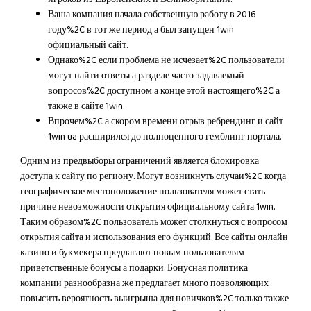
Ваша компания начала собственную работу в 2016
году%2C в тот же период а был запущен 1win
официальный сайт.
Однако%2C если проблема не исчезает%2C пользователи
могут найти ответы а разделе часто задаваемый
вопросов%2C доступном а конце этой настоящего%2C а
также в сайте 1win.
Впрочем%2C а скором времени отрыв ребрендинг и сайт
1win ua расширился до полноценного гемблинг портала.
Одним из предвыборы ограничений является блокировка
доступа к сайту по региону. Могут возникнуть случаи%2C когда
географическое местоположение пользователя может стать
причине невозможности открытия официальному сайта 1win.
Таким образом%2C пользователь может столкнуться с вопросом
открытия сайта и использования его функций. Все сайты онлайн
казино и букмекера предлагают новым пользователям
приветственные бонусы а подарки. Бонусная политика
компании разнообразна же предлагает много позволяющих
повысить вероятность выигрыша для новичков%2C только также