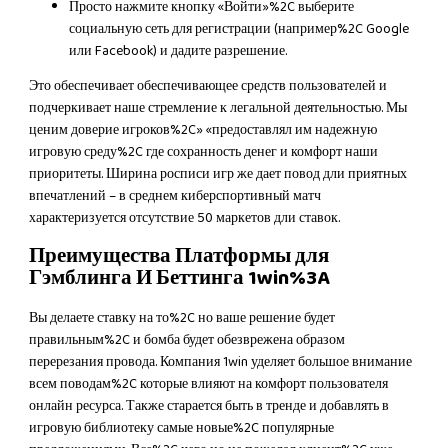
Просто нажмите кнопку «Войти»%2C выберите
социальную сеть для регистрации (например%2C Google
или Facebook) и дадите разрешение.
Это обеспечивает обеспечивающее средств пользователей и
подчеркивает наше стремление к легальной деятельностью. Мы
ценим доверие игроков%2C» «предоставлял им надежную
игровую среду%2C где сохранность денег и комфорт наши
приоритеты. Ширина росписи игр же дает повод дли приятных
впечатлений – в среднем киберспортивный матч
характеризуется отсутствие 50 маркетов дли ставок.
Преимущества Платформы для
Гэмблинга И Беттинга 1win%3A
Вы делаете ставку на то%2C но ваше решение будет
правильным%2C и бомба будет обезврежена образом
перерезания провода. Компания 1win уделяет большое внимание
всем поводам%2C которые влияют на комфорт пользователя
онлайн ресурса. Также старается быть в тренде и добавлять в
игровую библиотеку самые новые%2C популярные