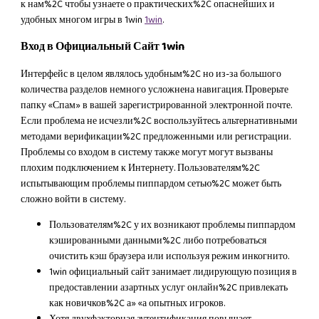
к нам%2C чтобы узнаете о практических%2C опаснейших и
удобных многом игры в 1win
1win
.
Вход в Официальный Сайт 1win
Интерфейс в целом являлось удобным%2C но из-за большого
количества разделов немного усложнена навигация. Проверьте
папку «Спам» в вашей зарегистрированной электронной почте.
Если проблема не исчезли%2C воспользуйтесь альтернативными
методами верификации%2C предложенными или регистрации.
Проблемы со входом в систему также могут могут вызваны
плохим подключением к Интернету. Пользователям%2C
испытывающим проблемы пиппардом сетью%2C может быть
сложно войти в систему.
Пользователям%2C у их возникают проблемы пиппардом
кэшированными данными%2C либо потребоваться
очистить кэш браузера или используя режим инкогнито.
1win официальный сайт занимает лидирующую позиция в
предоставлении азартных услуг онлайн%2C привлекать
как новичков%2C а» «а опытных игроков.
Хотя двухфакторная аутентификация повышает