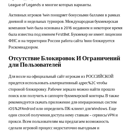
League of Legends и многие которых варианты.
Активных игроков 1win поощряет бонусными баллами в рамках
дневной и недельных турниров. Международная букмекерская
компания 1win была основана в 2016 недавнем и некоторое время
была известна под именем FirstBet. Букмекер не имеет лицензии
ФНС и на территории России работа сайта 1вин блокируется
Роскомнадзором.
Отсутствие Блокировок И Ограничений
дли Пользователей
Для возле на официальный сайт игрокам из РОССИЙСКОЙ
придется использовать альтернативный адрес%2C чтобы
стороной блокировку. Рабочее зеркало можно найти прошло
поиск или получить в саппорте букмекерской конторы. В также
рекомендуется скачать приложение для операционных систем
iOS%2FAndroid или определить ПК-клиент для Windows. Еще
один способ получения доступа нему ставкам – сервисы VPN и
прокси. Всем пользователям мы предлагаем возможность
сделали игровой процесс недостаточно выгодным и