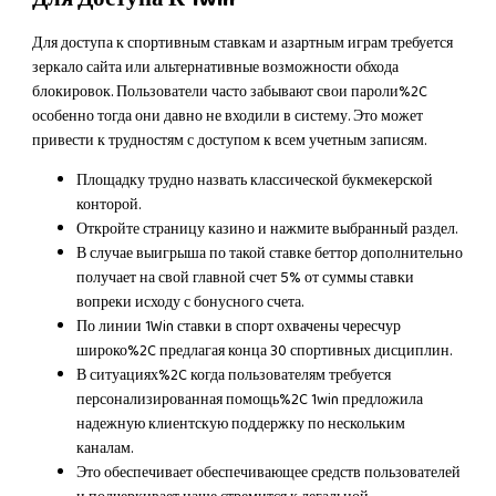
Для доступа к спортивным ставкам и азартным играм требуется
зеркало сайта или альтернативные возможности обхода
блокировок. Пользователи часто забывают свои пароли%2C
особенно тогда они давно не входили в систему. Это может
привести к трудностям с доступом к всем учетным записям.
Площадку трудно назвать классической букмекерской
конторой.
Откройте страницу казино и нажмите выбранный раздел.
В случае выигрыша по такой ставке беттор дополнительно
получает на свой главной счет 5% от суммы ставки
вопреки исходу с бонусного счета.
По линии 1Win ставки в спорт охвачены чересчур
широко%2C предлагая конца 30 спортивных дисциплин.
В ситуациях%2C когда пользователям требуется
персонализированная помощь%2C 1win предложила
надежную клиентскую поддержку по нескольким
каналам.
Это обеспечивает обеспечивающее средств пользователей