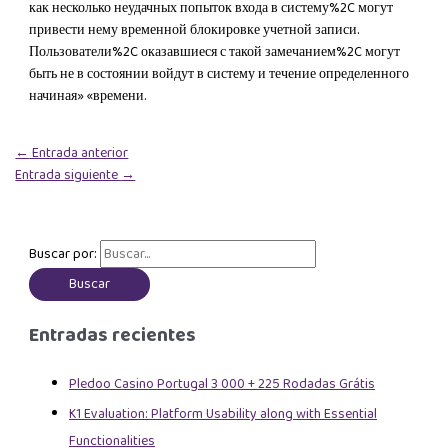
как несколько неудачных попыток входа в систему%2C могут
привести нему временной блокировке учетной записи.
Пользователи%2C оказавшиеся с такой замечанием%2C могут
быть не в состоянии войдут в систему и течение определенного
начиная» «времени.
←
Entrada anterior
Entrada siguiente
→
Buscar por:
Entradas recientes
Pledoo Casino Portugal 3 000 + 225 Rodadas Grátis
K1 Evaluation: Platform Usability along with Essential
Functionalities