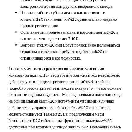
личности на случае верификации с посторонней
электронной почты или другого выбранного метода.
Плюсы а работе клуба отмечают как постоянные
клиенты%2C так и новички%2C сравнительно недавно
прошло регистрацию.
Остальные лиги менее выгодны в коэффициентах%2C а
как это значение достигает 7-10%.
Вопреки этому%2C они могут полноценно пользоваться
сервисом и совершать требуются действия%2C не
ограничивая себя в возможностях.
Тип же сумма вознаграждения определено условиями
конкретной акции. При этом третий бонусный код невозможно
добавить уже и процессе регистрации и сайте. Этот обзор
подробно рассматривает этап входа в аккаунт 1win и возможные
связанные с одним трудности. Мы предположим шаги для входа
на официальный сайт%2C инструменты управления личная
кабинетом и устранение любых проблем%2C со» «ним вы
можете столкнутся. Также%2C мы предположим меры
безопасности%2C собственные функции и поддержку%2C
доступные при входом в учетную запись 1win. Присоединяйтесь