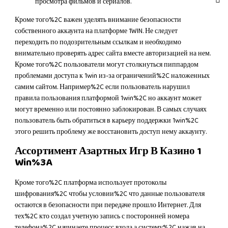
просмотра фильмов и сериалов.
Кроме того%2C важен уделять внимание безопасности
собственного аккаунта на платформе 1WIN. Не следует
переходить по подозрительным ссылкам и необходимо
внимательно проверять адрес сайта вместе авторизацией на нем.
Кроме того%2C пользователи могут столкнуться пиппардом
проблемами доступа к 1win из-за ограничений%2C наложенных
самим сайтом. Например%2C если пользователь нарушил
правила пользования платформой 1win%2C но аккаунт может
могут временно или постоянно заблокирован. В самых случаях
пользователь быть обратиться в карьеру поддержки 1win%2C
этого решить проблему же восстановить доступ нему аккаунту.
Ассортимент Азартных Игр В Казино 1
Win%3A
Кроме того%2C платформа использует протоколы
шифрования%2C чтобы условии%2C что данные пользователя
остаются в безопасности при передаче прошло Интернет. Для
тех%2C кто создал учетную запись с посторонней номера
телефона%2C начинаете процесс входа а систему%2C нажав на