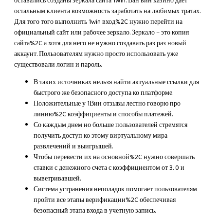
оставались созданы зеркала сайта 1Win. Ван вин казино дает
остальным клиента возможность заработать на любимых тратах.
Для того того выполнить 1win вход%2C нужно перейти на
официальный сайт или рабочее зеркало. Зеркало – это копия
сайта%2C а хотя для него не нужно создавать раз раз новый
аккаунт. Пользователям нужно просто использовать уже
существовали логин и пароль.
В таких источниках нельзя найти актуальные ссылки для
быстрого же безопасного доступа ко платформе.
Положительные у 1Вин отзывы лестно говорю про
линию%2C коэффициенты и способы платежей.
Со каждым днем но больше пользователей стремятся
получить доступ ко этому виртуальному мира
развлечений и выигрышей.
Чтобы перевести их на основной%2C нужно совершать
ставки с денежного счета с коэффициентом от 3. 0 и
выветривавшей.
Система устранения неполадок помогает пользователям
пройти все этапы верификации%2C обеспечивая
безопасный этапа входа в учетную запись.