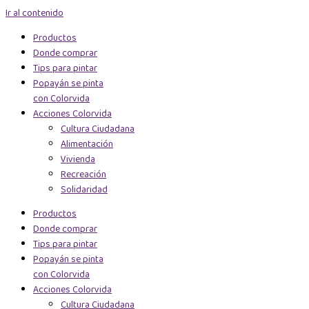
Ir al contenido
Productos
Donde comprar
Tips para pintar
Popayán se pinta
con Colorvida
Acciones Colorvida
Cultura Ciudadana
Alimentación
Vivienda
Recreación
Solidaridad
Productos
Donde comprar
Tips para pintar
Popayán se pinta
con Colorvida
Acciones Colorvida
Cultura Ciudadana