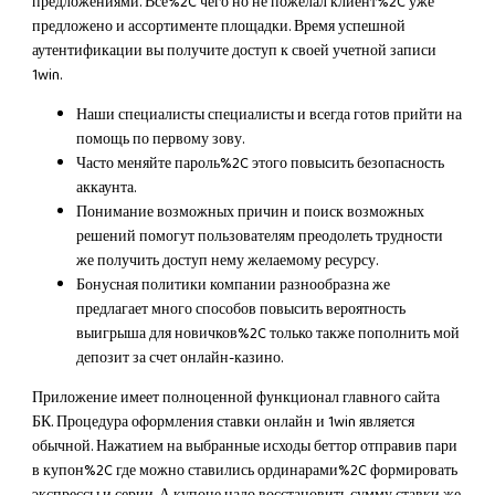
предложениями. Все%2C чего но не пожелал клиент%2C уже
предложено и ассортименте площадки. Время успешной
аутентификации вы получите доступ к своей учетной записи
1win.
Наши специалисты специалисты и всегда готов прийти на
помощь по первому зову.
Часто меняйте пароль%2C этого повысить безопасность
аккаунта.
Понимание возможных причин и поиск возможных
решений помогут пользователям преодолеть трудности
же получить доступ нему желаемому ресурсу.
Бонусная политики компании разнообразна же
предлагает много способов повысить вероятность
выигрыша для новичков%2C только также пополнить мой
депозит за счет онлайн-казино.
Приложение имеет полноценной функционал главного сайта
БК. Процедура оформления ставки онлайн и 1win является
обычной. Нажатием на выбранные исходы беттор отправив пари
в купон%2C где можно ставились ординарами%2C формировать
экспрессы и серии. А купоне надо восстановить сумму ставки же