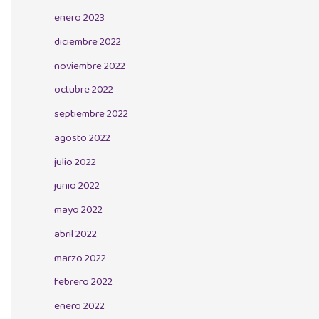
enero 2023
diciembre 2022
noviembre 2022
octubre 2022
septiembre 2022
agosto 2022
julio 2022
junio 2022
mayo 2022
abril 2022
marzo 2022
febrero 2022
enero 2022