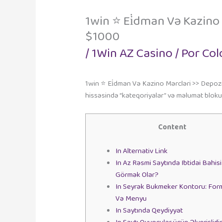
1win ⭐ Ei̇dman Və Kazino
$1000
/
1Win AZ Casino
/ Por
Col
1win ⭐ Ei̇dman Və Kazino Mərcləri >> Depo
hissəsində “kateqoriyalar” və məlumat blokun
Content
In Alternativ Link
In Az Rəsmi Saytında Ibtidai Bahis
Görmək Olar?
In Seyrək Bukmeker Kontoru: For
Və Menyu
In Saytında Qeydiyyat