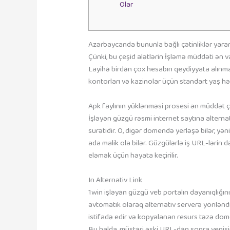
Olar
Azərbaycanda bununla bağlı çətinliklər yarana
Çünki, bu çeşid alətlərin İşləmə müddəti ən v
Layihə birdən çox hesabın qeydiyyata alınma
kontorları və kazinolar üçün standart yaş həd
Apk faylının yüklənməsi prosesi ən müddət çə
İşləyən güzgü rəsmi internet saytına alterna
surətidir. O, digər domendə yerləşə bilər, yə
ada malik ola bilər. Güzgülərlə iş URL-lərin d
eləmək üçün həyata keçirilir.
In Alternativ Link
1win işləyən güzgü veb portalın dayanıqlığını
avtomatik olaraq alternativ serverə yönləndir
istifadə edir və kopyalanan resurs təzə dom
Bu halda, müştəri əski URL-dən sonra yenisi