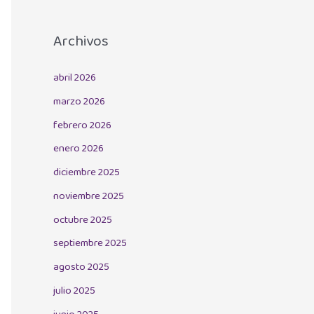
Archivos
abril 2026
marzo 2026
febrero 2026
enero 2026
diciembre 2025
noviembre 2025
octubre 2025
septiembre 2025
agosto 2025
julio 2025