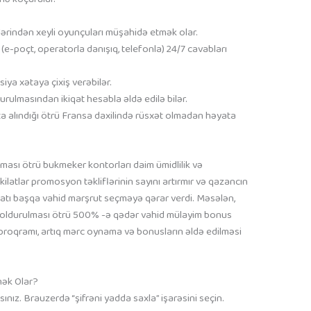
ərindən xeyli oyunçuları müşahidə etmək olar.
 (e-poçt, operatorla danışıq, telefonla) 24/7 cavabları
ya xətaya çixiş verəbilər.
urulmasından ikiqat hesabla əldə edilə bilər.
a alındığı ötrü Fransa daxilində rüsxət olmadan həyata
ması ötrü bukmeker kontorları daim ümidlilik və
ilatlar promosyon təkliflərinin sayını artırmır və qazancın
atı başqa vahid marşrut seçməyə qərar verdi. Məsələn,
oldurulması ötrü 500% -ə qədər vahid mülayim bonus
proqramı, artıq mərc oynama və bonusların əldə edilməsi
mək Olar?
nız. Brauzerdə “şifrəni yadda saxla” işarəsini seçin.