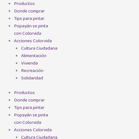
Ir
Productos
al
Donde comprar
contenido
Tips para pintar
Popayán se pinta
con Colorvida
Acciones Colorvida
Cultura Ciudadana
Alimentación
Vivienda
Recreación
Solidaridad
Productos
Donde comprar
Tips para pintar
Popayán se pinta
con Colorvida
Acciones Colorvida
Cultura Ciudadana