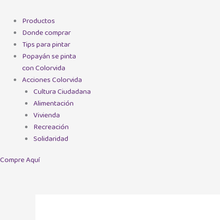
Productos
Donde comprar
Tips para pintar
Popayán se pinta
con Colorvida
Acciones Colorvida
Cultura Ciudadana
Alimentación
Vivienda
Recreación
Solidaridad
Compre Aquí