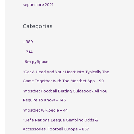
septiembre 2021
Categorías
– 389
– 714
! Без рубрики
"Get A Head And Your Heart Into Typically The
Game Together With The Mostbet App – 99
"mostbet Football Betting Guidebook All You
Require To Know – 145
"mostbet Wikipedia – 44
"Uefa Nations League Gambling Odds &
Accessories, Football Europe – 857