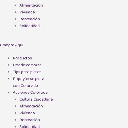
Alimentación
Vivienda
Recreación
Solidaridad
Compre Aquí
Productos
Donde comprar
Tips para pintar
Popayán se pinta
con Colorvida
Acciones Colorvida
Cultura Ciudadana
Alimentación
Vivienda
Recreación
Solidaridad