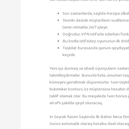
Son zamanlarda, saytda Avropa ölkəl
Texniki dəstək müştərilərin suallarına
təmin etməklə 24/7 işləyir.
Doğrudur, VPN istifadə edərkən funksi
Bu kodla istifadəçi oyununun ilk dold
Təşkilat Kurasaoda qanuni qeydiyyat
keçirilir.
Yeni işə durmaq və əbədi oyunçuların saxlan
təkmilləşdirmələr. Bununla belə, ümumən təşk
köməyini genəltmək düşünmürlər. 1win təşkil
bukmeker kontoru öz müştərisinə hesabın d
təklif eləmək olar. Bu məqalədə 1win bonus 
ətraflı şəkildə qeyd olunacaq.
In Seyrək Rəsmi Saytında Ilk Bahisi Necə Et
Sonra avtomatik olaraq hesaba daxil olacaqsı