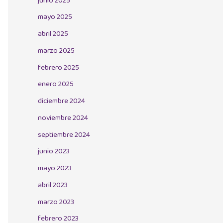
junio 2025
mayo 2025
abril 2025
marzo 2025
febrero 2025
enero 2025
diciembre 2024
noviembre 2024
septiembre 2024
junio 2023
mayo 2023
abril 2023
marzo 2023
febrero 2023