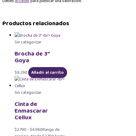
Debes
acceder
para publicar una valoración.
Productos relacionados
Sin categorizar
Brocha de 3”
Goya
$
9.290
Añadir al carrito
Sin categorizar
Cinta de
Enmascarar
Cellux
$
2.790
-
$
4.960
Rango de