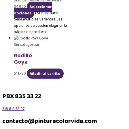
precios: desde $2.790 hasta
$4.960
Seleccionar
opciones
Este producto
tiene múltiples variantes. Las
opciones se pueden elegir en la
página de producto
Sin categorizar
Rodillo
Goya
$
11.780
Añadir al carrito
PBX 835 33 22
318 813 78 97
contacto@pinturacolorvida.com